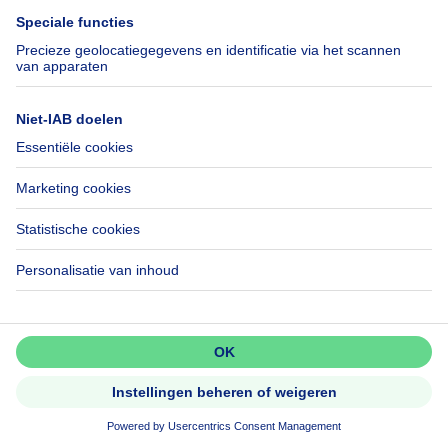
Hulp
Volg ons
Veelgestelde vragen
Immoweb Blog
Fraude
Facebook
Toegankelijkheid
X
Contacteer ons
LinkedIn
Immoweb SA © 2026 - Alle rechten voorbehouden
Gebruiksvoorwaarden
Cookie instellingen
Privacybeleid
Rangschikking regels
3044 -
d2b95f88ad4c2e3527743d6bd81664b3a2df8b8e -