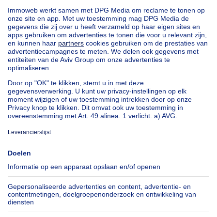
Chalet te koop Walem
Appartementsblok te koop
Bel-etage te koop
Uitzonderlijk vastgoed te koop
Boerderij te koop
Bungalow te koop
Chalet te koop
Kasteel te koop
Landhuis te koop
Gebouw gemengd gebruik te koop
Andere panden te koop
Manoir te koop
Onze huizen buiten België
Huis te koop Frankrijk
Huis te koop Spanje
Huis te koop Italië
Huis te koop Luxemburg
Huis te koop Nederland
Over
Tools
Immoweb
Schat mijn eigendom
Pers
Hypothecair krediet met
Belfius
Jobs
Verzekeringen
Axel Springer Group
Verhuis checklist
SeLoger.com
Immowelt.de