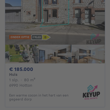
ONDER OPTIE
185000€
€ 185.000
Huis
1 slaapkamer
vierkante meters
1 slp.
·
80
m²
6990 Hotton
Een warme cocon in het hart van een
gegeerd dorp