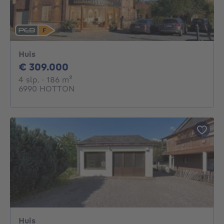
Huis
309000€
€ 309.000
4 slaapkamers
vierkante meters
4 slp.
· 186
m²
6990 HOTTON
Huis