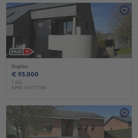
Duplex
93000€
€ 93.000
1 slaapkamer
1 slp.
6990 HOTTON