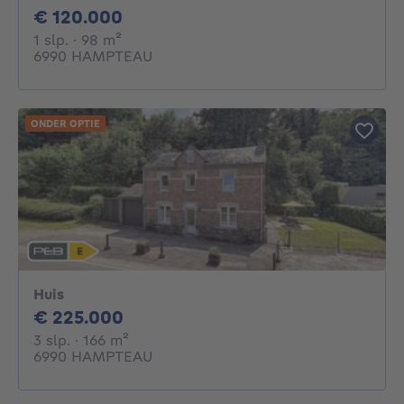
120000€
€ 120.000
1 slaapkamer
vierkante meters
1 slp.
· 98
m²
6990 HAMPTEAU
ONDER OPTIE
Huis
225000€
€ 225.000
3 slaapkamers
vierkante meters
3 slp.
· 166
m²
6990 HAMPTEAU