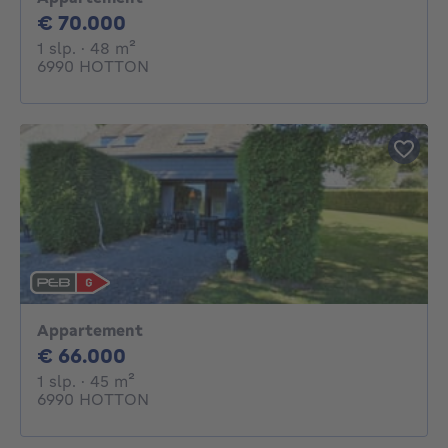
70000€
€ 70.000
1 slaapkamer
vierkante meters
1 slp.
· 48
m²
6990 HOTTON
Appartement
66000€
€ 66.000
1 slaapkamer
vierkante meters
1 slp.
· 45
m²
6990 HOTTON