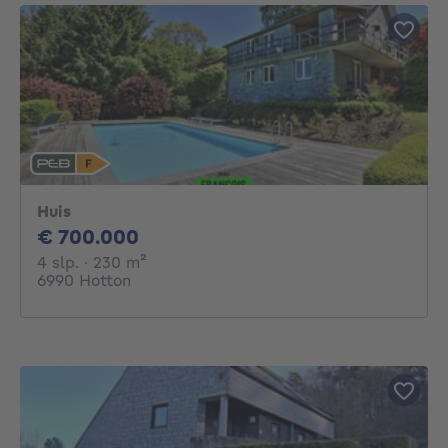
Huis
700000€
€ 700.000
4 slaapkamers
vierkante meters
4 slp.
· 230
m²
6990 Hotton