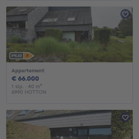
Appartement
66000€
€ 66.000
1 slaapkamer
vierkante meters
1 slp.
· 40
m²
6990 HOTTON