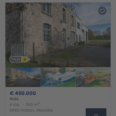
450000€
€ 450.000
Huis
6 slaapkamers
vierkante meters
6 slp.
·
362
m²
6990 Hotton, Monville