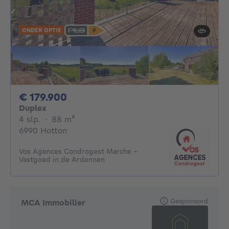
ONDER OPTIE
179900€
€ 179.900
Duplex
4 slaapkamers
vierkante meters
4 slp.
·
88
m²
6990 Hotton
Vos Agences Condrogest Marche -
Vastgoed in de Ardennen
Gesponsord
MCA Immobilier