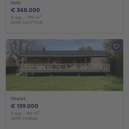
Huis
348000€
€ 348.000
4 slaapkamers
vierkante meters
4 slp.
· 199
m²
6990 HOTTON
Chalet
159000€
€ 159.000
3 slaapkamers
vierkante meters
3 slp.
· 49
m²
6990 Hotton