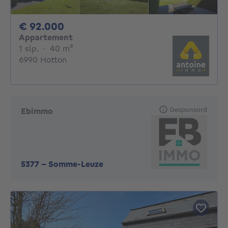
92000€
€ 92.000
Appartement
1 slaapkamer
vierkante meters
1 slp.
·
40
m²
6990 Hotton
Gesponsord
Ebimmo
5377
-
Somme-Leuze