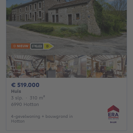
NIEUW
519000€
€ 519.000
Huis
3 slaapkamers
vierkante meters
3 slp.
·
310
m²
6990 Hotton
4-gevelwoning + bouwgrond in
Hotton