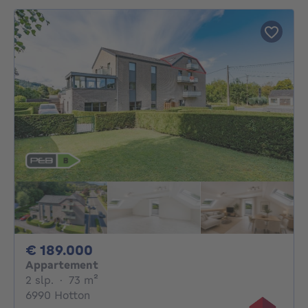
189000€
€ 189.000
Appartement
2 slaapkamers
vierkante meters
2 slp.
·
73
m²
6990 Hotton