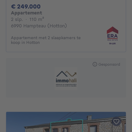
249000€
€ 249.000
Appartement
2 slaapkamers
vierkante meters
2 slp.
·
110
m²
6990 Hampteau (Hotton)
Appartement met 2 slaapkamers te
koop in Hotton
Gesponsord