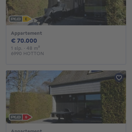
Appartement
70000€
€ 70.000
1 slaapkamer
vierkante meters
1 slp.
· 48
m²
6990 HOTTON
Appartement