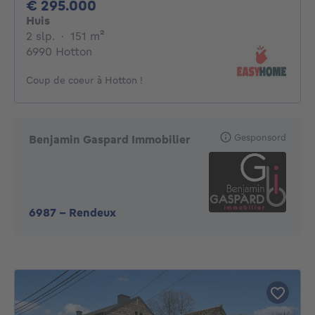
295000€
€ 295.000
Huis
2 slaapkamers
vierkante meters
2 slp.
·
151
m²
6990 Hotton
Coup de coeur à Hotton !
Gesponsord
Benjamin Gaspard Immobilier
6987
-
Rendeux