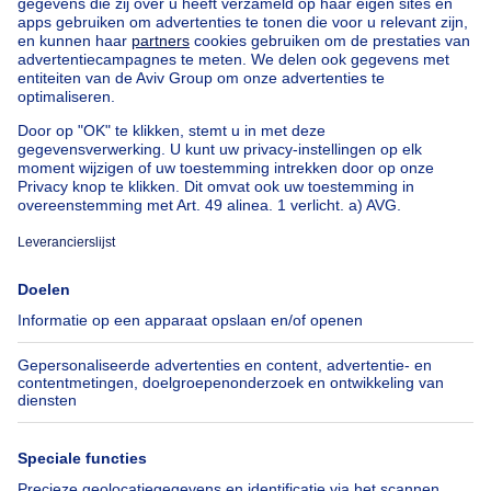
Studio te koop
Benedenverdieping te koop
Serviceflat te koop
Huis en appartement te koop goedkoop in Hotton
Onze huizen buiten België
Huis te koop Frankrijk
Huis te koop Spanje
Huis te koop Italië
Huis te koop Luxemburg
Huis te koop Nederland
Over
Tools
Immoweb
Schat mijn eigendom
Pers
Hypothecair krediet met
Belfius
Jobs
Verzekeringen
Axel Springer Group
Verhuis checklist
SeLoger.com
Immowelt.de
Hulp
Volg ons