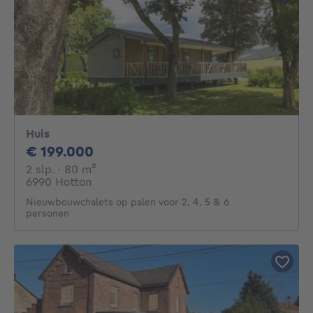
Huis
199000€
€ 199.000
2 slaapkamers
vierkante meters
2 slp.
· 80
m²
6990 Hotton
Nieuwbouwchalets op palen voor 2, 4, 5 & 6
personen