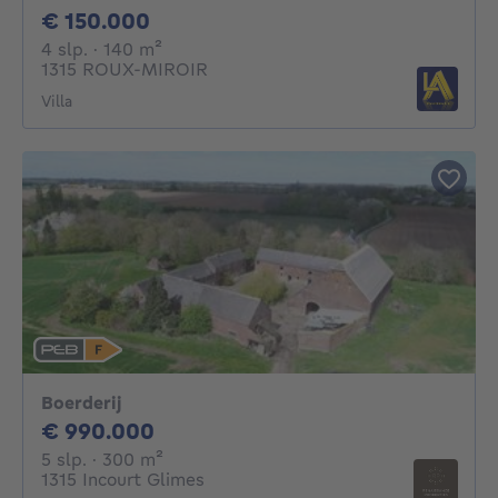
150000€
€ 150.000
4 slaapkamers
vierkante meters
4 slp.
· 140
m²
1315 ROUX-MIROIR
Villa
Boerderij
990000€
€ 990.000
5 slaapkamers
vierkante meters
5 slp.
· 300
m²
1315 Incourt Glimes