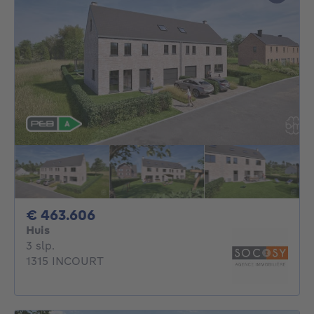
463606€
€ 463.606
Huis
3 slaapkamers
3 slp.
1315 INCOURT