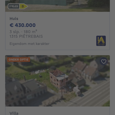
Huis
430000€
€ 430.000
3 slaapkamers
vierkante meters
3 slp.
· 180
m²
1315 PIÉTREBAIS
Eigendom met karakter
ONDER OPTIE
Villa