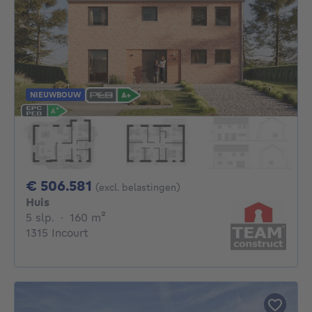
NIEUWBOUW
506581€
€ 506.581
(excl. belastingen)
Huis
5 slaapkamers
vierkante meters
5 slp.
·
160
m²
1315 Incourt