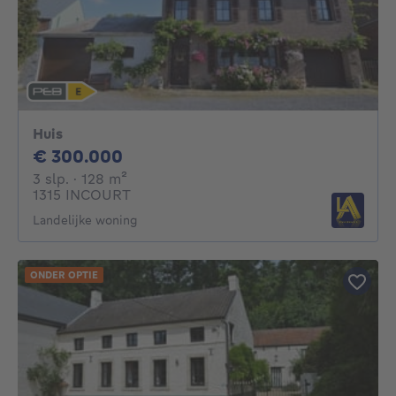
Huis
300000€
€ 300.000
3 slaapkamers
vierkante meters
3 slp.
· 128
m²
1315 INCOURT
Landelijke woning
ONDER OPTIE