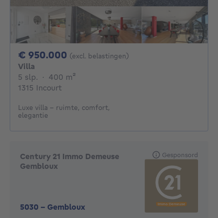
950000€
€ 950.000
(excl. belastingen)
Villa
5 slaapkamers
vierkante meters
5 slp.
·
400
m²
1315 Incourt
Luxe villa - ruimte, comfort,
elegantie
Gesponsord
Century 21 Immo Demeuse
Gembloux
5030
-
Gembloux