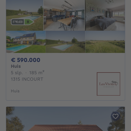
590000€
€ 590.000
Huis
5 slaapkamers
vierkante meters
5 slp.
·
185
m²
1315 INCOURT
Huis