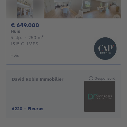
649000€
€ 649.000
Huis
5 slaapkamers
vierkante meters
5 slp.
·
250
m²
1315 GLIMES
Huis
Gesponsord
David Robin Immobilier
6220
-
Fleurus