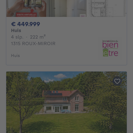
449999€
€ 449.999
Huis
4 slaapkamers
vierkante meters
4 slp.
·
222
m²
1315 ROUX-MIROIR
Huis