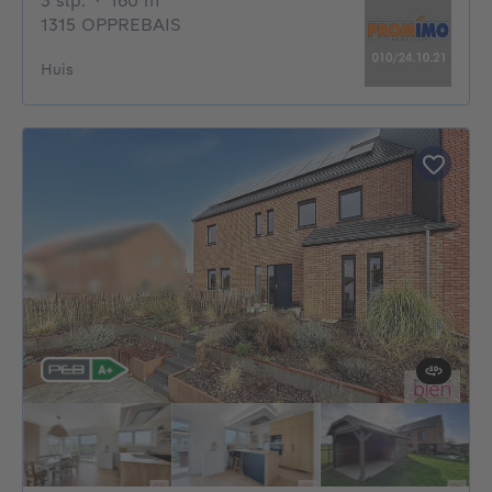
3 slp.
·
160
m²
1315 OPPREBAIS
Huis