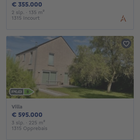
355000€
€ 355.000
2 slaapkamers
vierkante meters
2 slp.
· 135
m²
1315 Incourt
Villa
595000€
€ 595.000
3 slaapkamers
vierkante meters
3 slp.
· 225
m²
1315 Opprebais