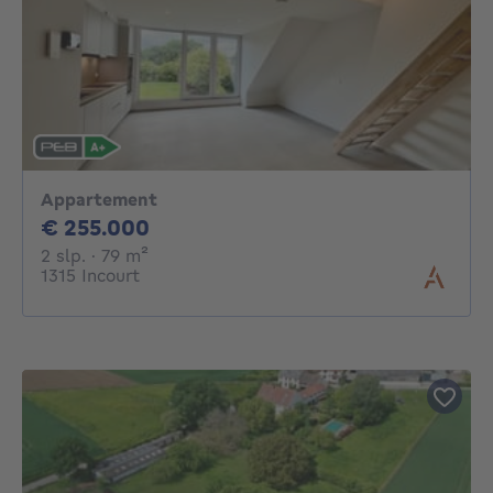
Appartement
255000€
€ 255.000
2 slaapkamers
vierkante meters
2 slp.
· 79
m²
1315 Incourt