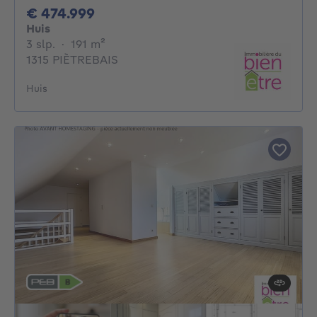
474999€
€ 474.999
Huis
3 slaapkamers
vierkante meters
3 slp.
·
191
m²
1315 PIÈTREBAIS
Huis