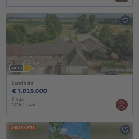
Landhuis
1025000€
€ 1.025.000
3 slaapkamers
3 slp.
1315 Incourt
ONDER OPTIE