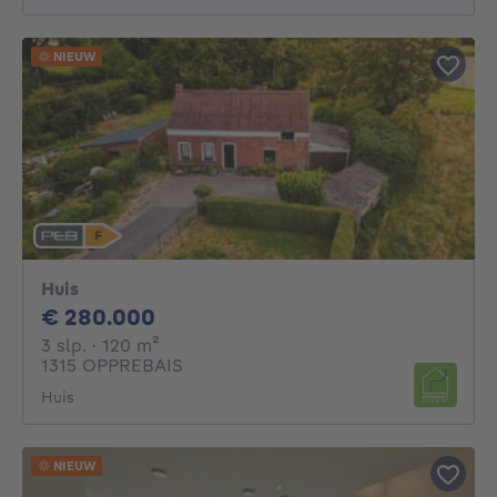
NIEUW
Huis
280000€
€ 280.000
3 slaapkamers
vierkante meters
3 slp.
· 120
m²
1315 OPPREBAIS
Huis
NIEUW