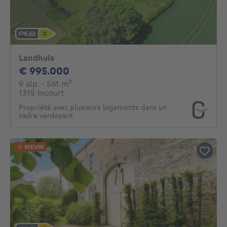
Landhuis
995000€
€ 995.000
9 slaapkamers
vierkante meters
9 slp.
· 561
m²
1315 Incourt
Propriété avec plusieurs logements dans un
cadre verdoyant
NIEUW