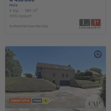
Huis
3 slaapkamers
vierkante meters
3 slp.
·
180
m²
1315 Incourt
Authentiek boerderijtje
ONDER OPTIE