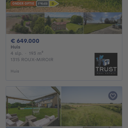
ONDER OPTIE
649000€
€ 649.000
Huis
4 slaapkamers
vierkante meters
4 slp.
·
193
m²
1315 ROUX-MIROIR
Huis