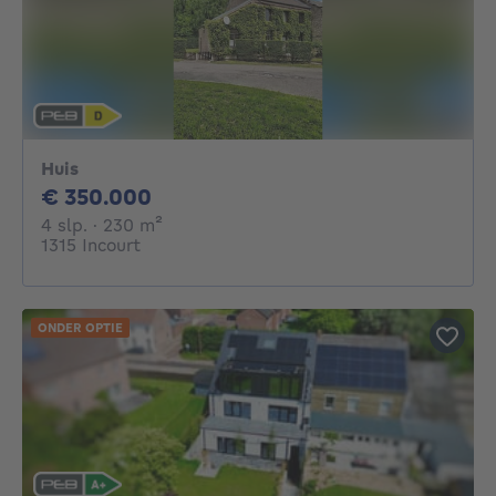
Huis
350000€
€ 350.000
4 slaapkamers
vierkante meters
4 slp.
· 230
m²
1315 Incourt
ONDER OPTIE