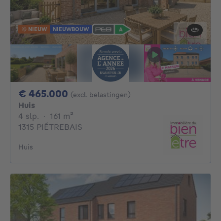
NIEUW
NIEUWBOUW
465000€
€ 465.000
(excl. belastingen)
Huis
4 slaapkamers
vierkante meters
4 slp.
·
161
m²
1315 PIÉTREBAIS
Huis