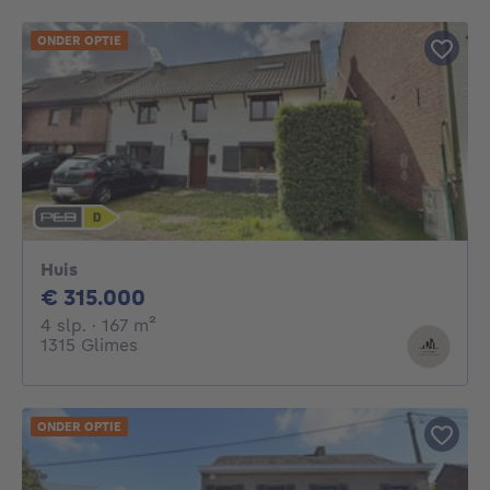
ONDER OPTIE
Huis
315000€
€ 315.000
4 slaapkamers
vierkante meters
4 slp.
· 167
m²
1315 Glimes
ONDER OPTIE