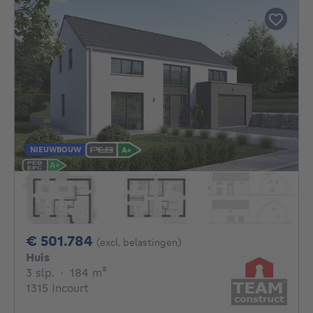
NIEUWBOUW
501784€
€ 501.784
(excl. belastingen)
Huis
3 slaapkamers
vierkante meters
3 slp.
·
184
m²
1315 Incourt