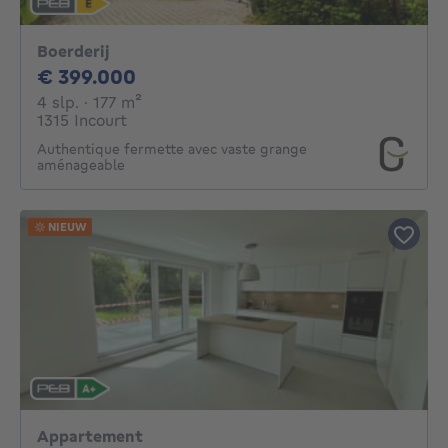
Boerderij
399000€
€ 399.000
4 slaapkamers
vierkante meters
4 slp.
· 177
m²
1315 Incourt
Authentique fermette avec vaste grange
aménageable
NIEUW
Appartement