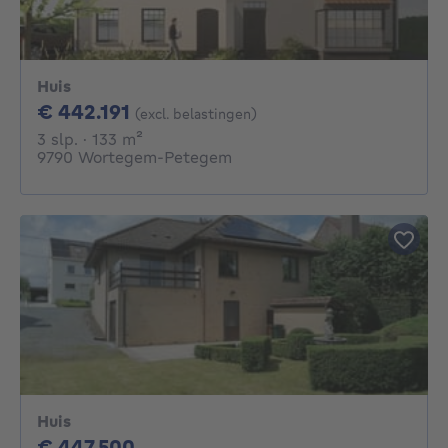
Huis
442191€
€ 442.191
(excl. belastingen)
3 slaapkamers
vierkante meters
3 slp.
· 133
m²
9790 Wortegem-Petegem
Huis
447500€
€ 447.500