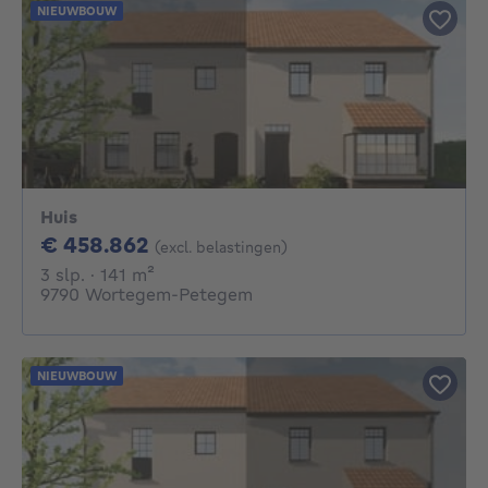
NIEUWBOUW
Huis
458862€
€ 458.862
(excl. belastingen)
3 slaapkamers
vierkante meters
3 slp.
· 141
m²
9790 Wortegem-Petegem
NIEUWBOUW