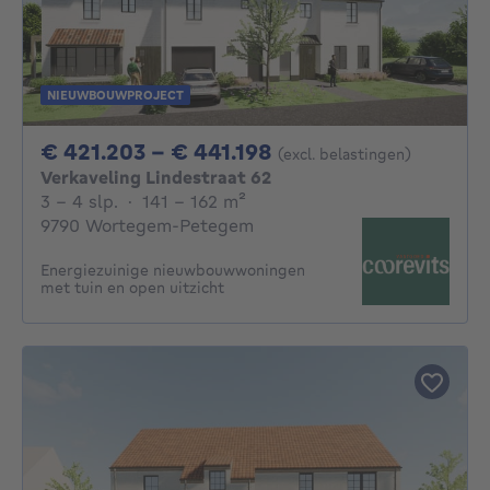
NIEUWBOUWPROJECT
Van 421203€ Tot 4
€ 421.203 - € 441.198
(excl. belastingen)
Verkaveling Lindestraat 62
3 - 4 Slaapkamers
vierkante meters
3 - 4 slp.
·
141 - 162
m²
9790 Wortegem-Petegem
Energiezuinige nieuwbouwwoningen
met tuin en open uitzicht