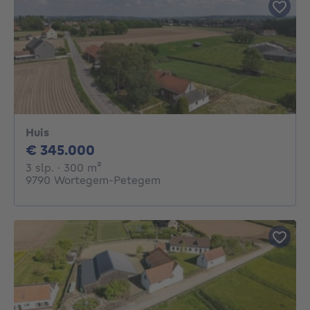
Huis
345000€
€ 345.000
3 slaapkamers
vierkante meters
3 slp.
· 300
m²
9790 Wortegem-Petegem