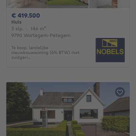
419500€
€ 419.500
Huis
3 slaapkamers
vierkante meters
3 slp.
·
146
m²
9790 Wortegem-Petegem
Te koop, landelijke
nieuwbouwwoning (6% BTW) met
zuidgeri...