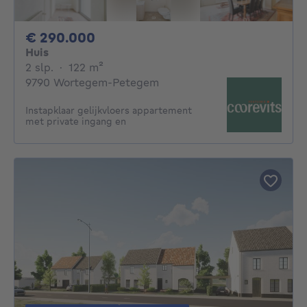
290000€
€ 290.000
Huis
2 slaapkamers
vierkante meters
2 slp.
·
122
m²
9790 Wortegem-Petegem
Instapklaar gelijkvloers appartement
met private ingang en