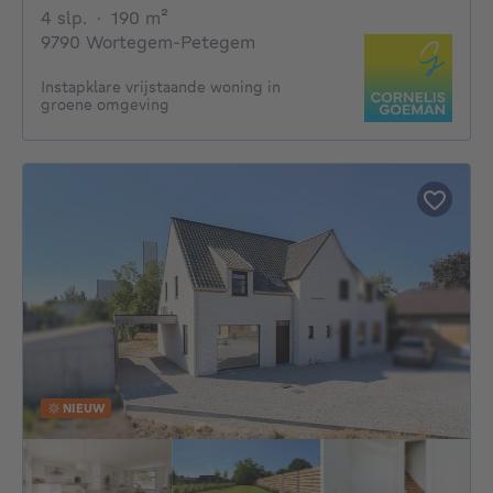
4 slaapkamers
vierkante meters
4 slp.
·
190
m²
9790 Wortegem-Petegem
Instapklare vrijstaande woning in
groene omgeving
NIEUW