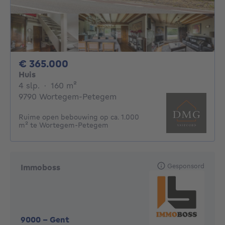
365000€
€ 365.000
Huis
4 slaapkamers
vierkante meters
4 slp.
·
160
m²
9790 Wortegem-Petegem
Ruime open bebouwing op ca. 1.000
m² te Wortegem-Petegem
Gesponsord
Immoboss
9000
-
Gent