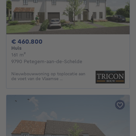
460800€
€ 460.800
Huis
vierkante meters
161
m²
9790 Petegem-aan-de-Schelde
Nieuwbouwwoning op toplocatie aan
de voet van de Vlaamse ...