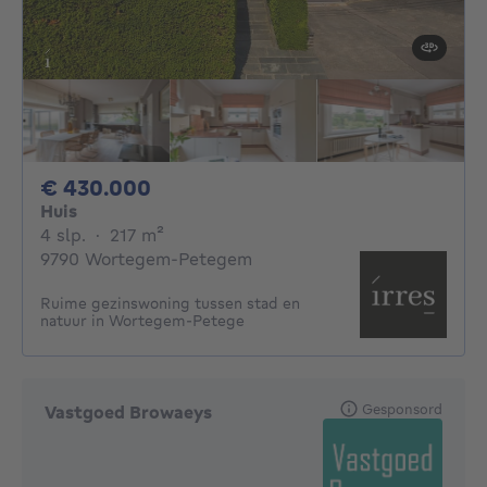
430000€
€ 430.000
Huis
4 slaapkamers
vierkante meters
4 slp.
·
217
m²
9790 Wortegem-Petegem
Ruime gezinswoning tussen stad en
natuur in Wortegem-Petege
Gesponsord
Vastgoed Browaeys