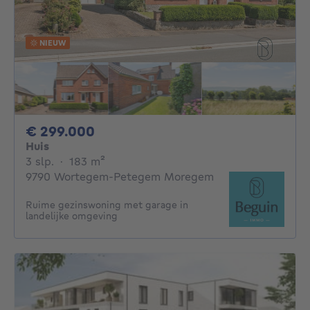
NIEUW
299000€
€ 299.000
Huis
3 slaapkamers
vierkante meters
3 slp.
·
183
m²
9790 Wortegem-Petegem Moregem
Ruime gezinswoning met garage in
landelijke omgeving