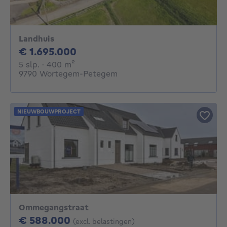
Landhuis
1695000€
€ 1.695.000
5 slaapkamers
vierkante meters
5 slp.
· 400
m²
9790 Wortegem-Petegem
NIEUWBOUWPROJECT
Ommegangstraat
588000€
€ 588.000
(excl. belastingen)