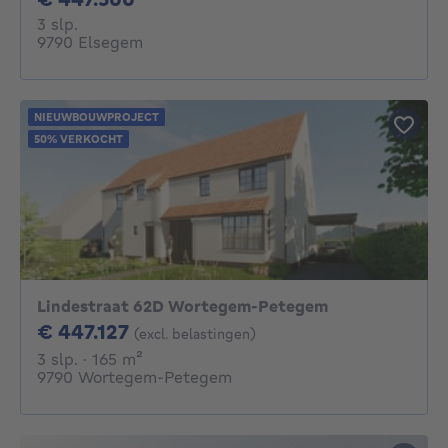
3 slaapkamers
3 slp.
9790 Elsegem
NIEUWBOUWPROJECT
50% VERKOCHT
Lindestraat 62D Wortegem-Petegem
447127€
€ 447.127
(excl. belastingen)
3 slaapkamers
vierkante meters
3 slp.
· 165
m²
9790 Wortegem-Petegem