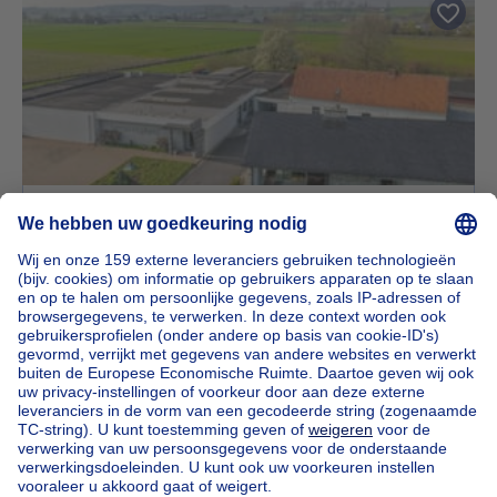
Villa
795000€
€ 795.000
3 slaapkamers
3 slp.
9790 Wortegem-Petegem
NIEUWBOUWPROJECT