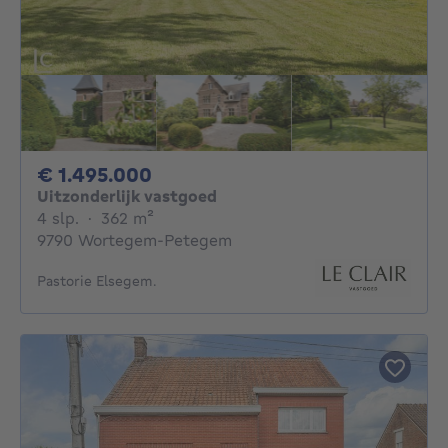
1495000€
€ 1.495.000
Uitzonderlijk vastgoed
4 slaapkamers
vierkante meters
4 slp.
·
362
m²
9790 Wortegem-Petegem
Pastorie Elsegem.