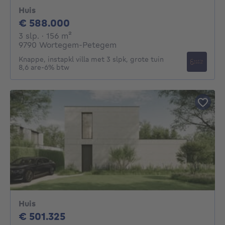
Huis
588000€
€ 588.000
3 slaapkamers
vierkante meters
3 slp.
· 156
m²
9790 Wortegem-Petegem
Knappe, instapkl villa met 3 slpk, grote tuin
8,6 are-6% btw
Huis
501325€
€ 501.325