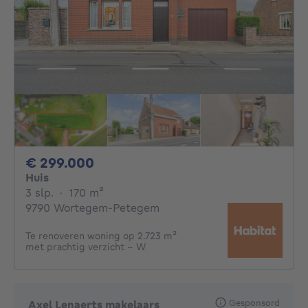
299000€
€ 299.000
Huis
3 slaapkamers
vierkante meters
3 slp.
·
170
m²
9790 Wortegem-Petegem
Te renoveren woning op 2.723 m²
met prachtig verzicht – W
Gesponsord
Axel Lenaerts makelaars