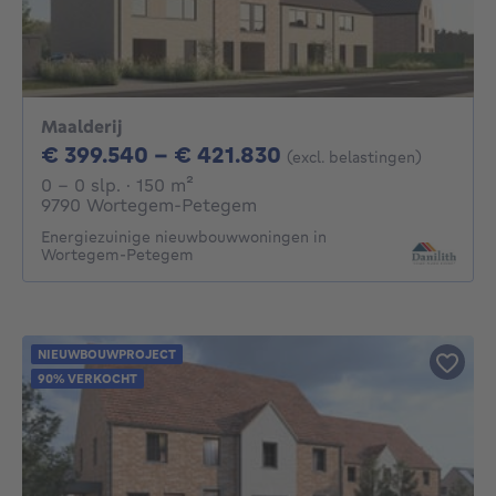
Maalderij
Van 399540€ Tot 
€ 399.540 - € 421.830
(excl. belastingen)
0 - 0 Slaapkamers
vierkante meters
0 - 0 slp.
· 150
m²
9790 Wortegem-Petegem
Energiezuinige nieuwbouwwoningen in
Wortegem-Petegem
NIEUWBOUWPROJECT
90% VERKOCHT