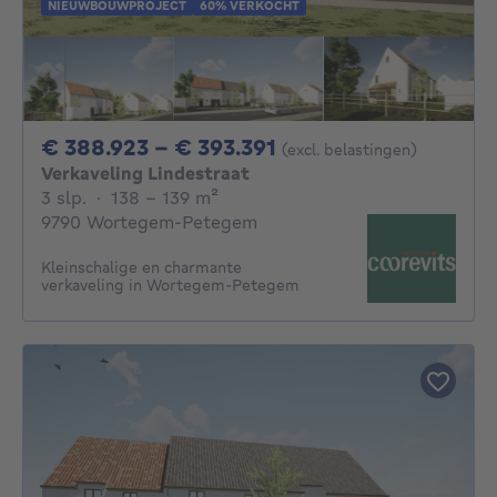
NIEUWBOUWPROJECT
60% VERKOCHT
Van 388923€ Tot 3
€ 388.923 - € 393.391
(excl. belastingen)
Verkaveling Lindestraat
3 slaapkamers
vierkante meters
3 slp.
·
138 - 139
m²
9790 Wortegem-Petegem
Kleinschalige en charmante
verkaveling in Wortegem-Petegem