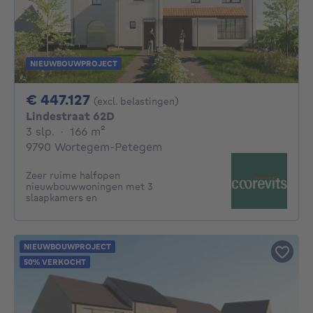
NIEUWBOUWPROJECT
447127€
€ 447.127
(excl. belastingen)
Lindestraat 62D
3 slaapkamers
vierkante meters
3 slp.
·
166
m²
9790 Wortegem-Petegem
Zeer ruime halfopen
nieuwbouwwoningen met 3
slaapkamers en
NIEUWBOUWPROJECT
50% VERKOCHT