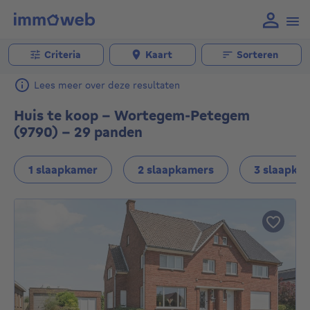
Criteria
Kaart
Sorteren
Lees meer over deze resultaten
Huis te koop - Wortegem-Petegem
(9790) - 29 panden
1 slaapkamer
2 slaapkamers
3 slaapka