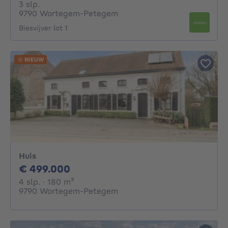
3 slaapkamers
3 slp.
9790 Wortegem-Petegem
Biesvijver lot 1
NIEUW
Huis
499000€
€ 499.000
4 slaapkamers
vierkante meters
4 slp.
· 180
m²
9790 Wortegem-Petegem