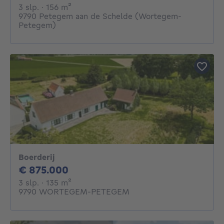
3 slaapkamers
vierkante meters
3 slp.
· 156
m²
9790 Petegem aan de Schelde (Wortegem-
Petegem)
Boerderij
875000€
€ 875.000
3 slaapkamers
vierkante meters
3 slp.
· 135
m²
9790 WORTEGEM-PETEGEM