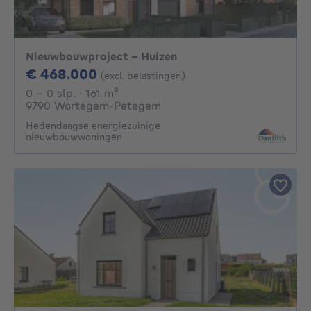
Nieuwbouwproject - Huizen
468000€
€ 468.000
(excl. belastingen)
0 - 0 Slaapkamers
vierkante meters
0 - 0 slp.
· 161
m²
9790 Wortegem-Petegem
Hedendaagse energiezuinige
nieuwbouwwoningen