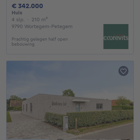
342000€
€ 342.000
Huis
4 slaapkamers
vierkante meters
4 slp.
·
210
m²
9790 Wortegem-Petegem
Prachtig gelegen half open
bebouwing