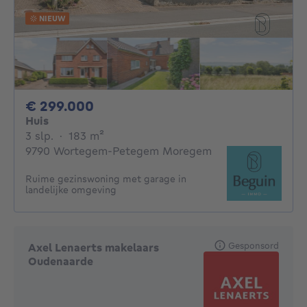
NIEUW
299000€
€ 299.000
Huis
3 slaapkamers
vierkante meters
3 slp.
·
183
m²
9790 Wortegem-Petegem Moregem
Ruime gezinswoning met garage in
landelijke omgeving
Gesponsord
Axel Lenaerts makelaars
Oudenaarde