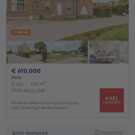
NIEUW
610000€
€ 610.000
Huis
3 slaapkamers
vierkante meters
3 slp.
·
210
m²
9700 MULLEM
Karaktervolle onderwijzerswoning
met prachtige landschapstui
Gesponsord
DMG Vastgoed