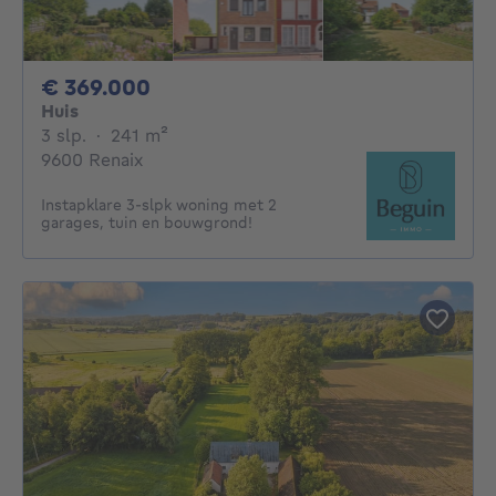
369000€
€ 369.000
Huis
3 slaapkamers
vierkante meters
3 slp.
·
241
m²
9600 Renaix
Instapklare 3-slpk woning met 2
garages, tuin en bouwgrond!