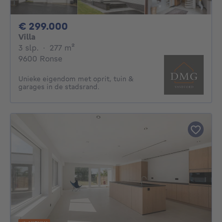
299000€
€ 299.000
Villa
3 slaapkamers
vierkante meters
3 slp.
·
277
m²
9600 Ronse
Unieke eigendom met oprit, tuin &
garages in de stadsrand.