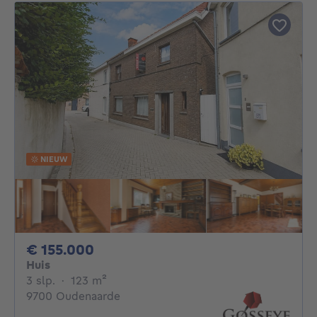
NIEUW
155000€
€ 155.000
Huis
3 slaapkamers
vierkante meters
3 slp.
·
123
m²
9700 Oudenaarde