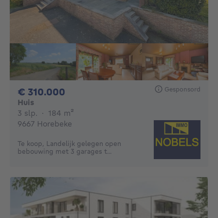
Gesponsord
310000€
€ 310.000
Huis
3 slaapkamers
vierkante meters
3 slp.
·
184
m²
9667 Horebeke
Te koop, Landelijk gelegen open
bebouwing met 3 garages t...