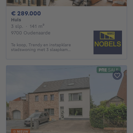
289000€
€ 289.000
Huis
3 slaapkamers
vierkante meters
3 slp.
·
141
m²
9700 Oudenaarde
Te koop, Trendy en instapklare
stadswoning met 3 slaapkam...
NIEUW