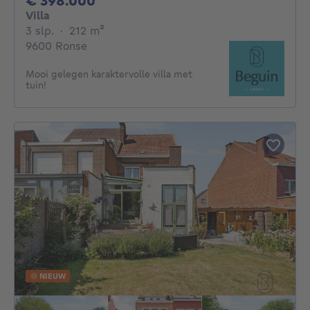
€ 398.000
Villa
3 slaapkamers
vierkante meters
3 slp.
·
212
m²
9600 Ronse
Mooi gelegen karaktervolle villa met
tuin!
NIEUW