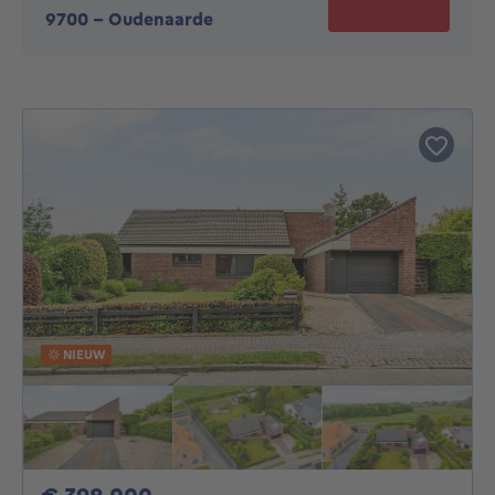
9700
-
Oudenaarde
NIEUW
398000€