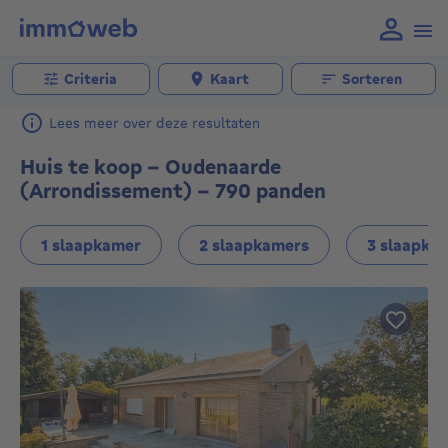
Criteria
Kaart
Sorteren
Lees meer over deze resultaten
Huis te koop - Oudenaarde
(Arrondissement) - 790 panden
1 slaapkamer
2 slaapkamers
3 slaapka