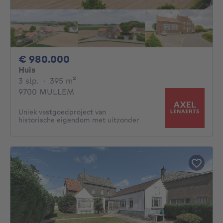
980000€
€ 980.000
Huis
3 slaapkamers
vierkante meters
3 slp.
·
395
m²
9700 MULLEM
Uniek vastgoedproject van
historische eigendom met uitzonder