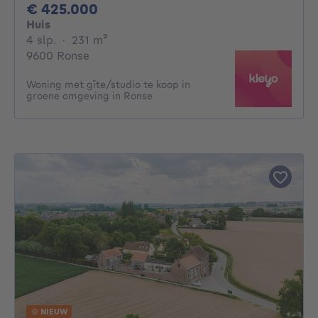
425000€
€ 425.000
Huis
4 slaapkamers
vierkante meters
4 slp.
·
231
m²
9600 Ronse
Woning met gîte/studio te koop in
groene omgeving in Ronse
NIEUW