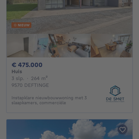
NIEUW
475000€
€ 475.000
Huis
3 slaapkamers
vierkante meters
3 slp.
·
264
m²
9570 DEFTINGE
Instapklare nieuwbouwwoning met 3
slaapkamers, commerciële