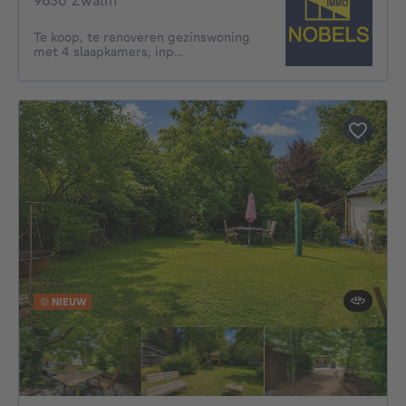
9630 Zwalm
Te koop, te renoveren gezinswoning
met 4 slaapkamers, inp...
NIEUW