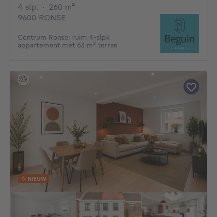
4 slaapkamers
vierkante meters
4 slp.
·
260
m²
9600 RONSE
Centrum Ronse: ruim 4-slpk
appartement met 63 m² terras
NIEUW