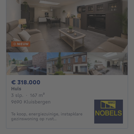
NIEUW
318000€
€ 318.000
Huis
3 slaapkamers
vierkante meters
3 slp.
·
167
m²
9690 Kluisbergen
Te koop, energiezuinige, instapklare
gezinswoning op rust...