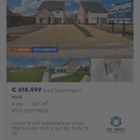
NIEUW
NIEUWBOUW
618499€
€ 618.499
(excl. belastingen)
Huis
4 slaapkamers
vierkante meters
4 slp.
·
267
m²
9570 DEFTINGE
LAATSTE LOT NIEUWBOUW OPEN
BEBOUWING MET 4 SLP EN TUIN TE
DE