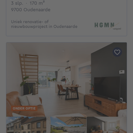
3 slaapkamers
vierkante meters
3 slp.
·
170
m²
9700 Oudenaarde
Uniek renovatie- of
nieuwbouwproject in Oudenaarde
ONDER OPTIE