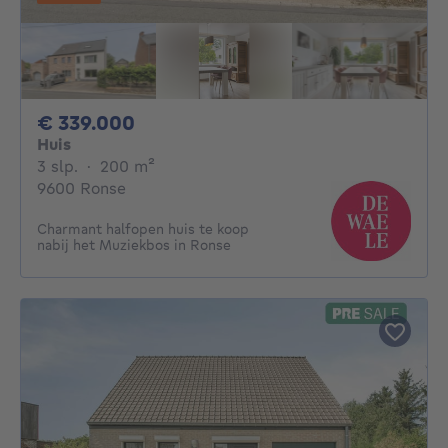
339000€
€ 339.000
Huis
3 slaapkamers
vierkante meters
3 slp.
·
200
m²
9600 Ronse
Charmant halfopen huis te koop
nabij het Muziekbos in Ronse