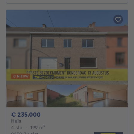
NIEUW
235000€
€ 235.000
Huis
4 slaapkamers
vierkante meters
4 slp.
·
199
m²