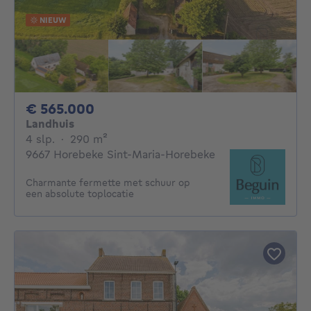
NIEUW
565000€
€ 565.000
Landhuis
4 slaapkamers
vierkante meters
4 slp.
·
290
m²
9667 Horebeke Sint-Maria-Horebeke
Charmante fermette met schuur op
een absolute toplocatie