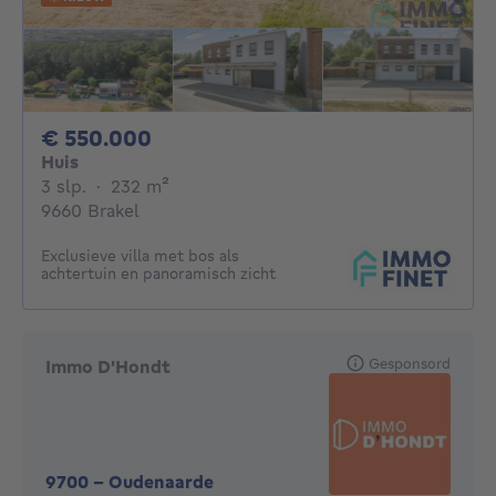
550000€
€ 550.000
Huis
3 slaapkamers
vierkante meters
3 slp.
·
232
m²
9660 Brakel
Exclusieve villa met bos als
achtertuin en panoramisch zicht
Gesponsord
Immo D'Hondt
9700
-
Oudenaarde