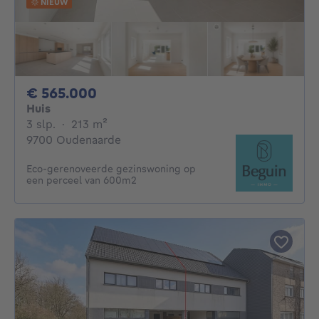
NIEUW
565000€
€ 565.000
Huis
3 slaapkamers
vierkante meters
3 slp.
·
213
m²
9700 Oudenaarde
Eco-gerenoveerde gezinswoning op
een perceel van 600m2