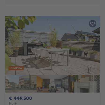
NIEUW
449500€
€ 449.500
Huis