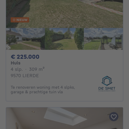
NIEUW
225000€
€ 225.000
Huis
4 slaapkamers
vierkante meters
4 slp.
·
309
m²
9570 LIERDE
Te renoveren woning met 4 slpks,
garage & prachtige tuin vla