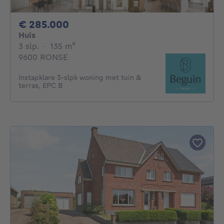
285000€
€ 285.000
Huis
3 slaapkamers
vierkante meters
3 slp.
·
135
m²
9600 RONSE
Instapklare 3-slpk woning met tuin &
terras, EPC B