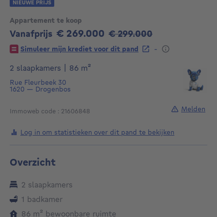
NIEUWE PRIJS
Appartement te koop
€ 269.000
Oude prijs
Vanafprijs
€ 299.000
269000€
-
Simuleer mijn krediet voor dit pand
vierkante meters
2 slaapkamers
|
86
m²
Rue Fleurbeek 30
1620
—
Drogenbos
Melden
Immoweb code : 21606848
Log in om statistieken over dit pand te bekijken
Overzicht
2 slaapkamers
1 badkamer
vierkante meters
86
m²
bewoonbare ruimte