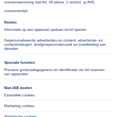
Over
Tools
Immoweb
Schat mijn eigendom
Pers
Hypothecair krediet met
Belfius
Jobs
Verzekeringen
Axel Springer Group
Verhuis checklist
SeLoger.com
Immowelt.de
Hulp
Volg ons
Veelgestelde vragen
Immoweb Blog
Fraude
Facebook
Toegankelijkheid
X
Contacteer ons
LinkedIn
Immoweb SA © 2026 - Alle rechten voorbehouden