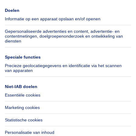
Immoweb
Schat mijn eigendom
Pers
Hypothecair krediet met
Belfius
Jobs
Verzekeringen
Axel Springer Group
Verhuis checklist
SeLoger.com
Immowelt.de
Hulp
Volg ons
Veelgestelde vragen
Immoweb Blog
Fraude
Facebook
Toegankelijkheid
X
Contacteer ons
LinkedIn
Immoweb SA © 2026 - Alle rechten voorbehouden
Gebruiksvoorwaarden
Cookie instellingen
Privacybeleid