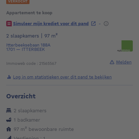
VERKOCHT
Appartement te koop
€
-
Simuleer mijn krediet voor dit pand
vierkante meters
2 slaapkamers
|
97
m²
Itterbeeksebaan 188A
1701
—
ITTERBEEK
Melden
Immoweb code : 21565567
Log in om statistieken over dit pand te bekijken
Overzicht
2 slaapkamers
1 badkamer
vierkante meters
97
m²
bewoonbare ruimte
Verdieping : 1