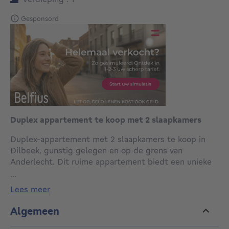
Gesponsord
Duplex appartement te koop met 2 slaapkamers
Duplex-appartement met 2 slaapkamers te koop in
Dilbeek, gunstig gelegen en op de grens van
Anderlecht. Dit ruime appartement biedt een unieke
woonsfeer met zijn twee verdiepingen en beschikt
...
over twee comfortabele slaapkamers. De
lees meer
benedenverdieping van dit duplex appartement is
ontworpen met het oog op modern comfort en
Algemeen
ruimte. De open indeling creëert een gezellige