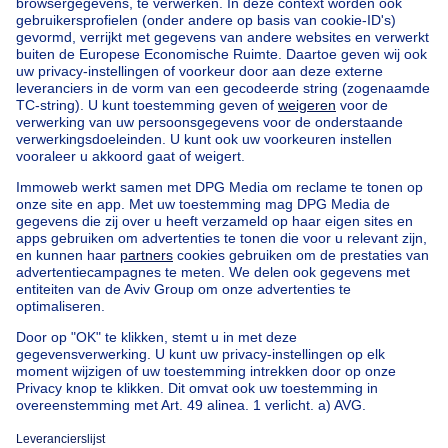
Home
België
Vlaams Brabant (provincie)
Halle-Vilvoorde (arrondissement)
Kopen uw appartement in Itterbeek
Onze huizen buiten België
Huis te koop Frankrijk
Huis te koop Spanje
Huis te koop Italië
Huis te koop Luxemburg
Huis te koop Nederland
Goedkoop vastgoed
Goedkoop huis te koop
Goedkope appartementen te huur
Onze huurwoningen met slaapkamers
Appartement te koop met 3 slaapkamers Oostende
Huis te koop met 3 slaapkamers Stene
Huis te koop met 3 slaapkamers Deurne
Over
Tools