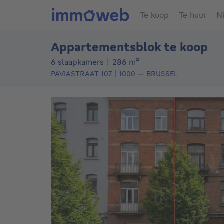
Te koop
Te huur
N
Appartementsblok te koop
vierkante meters
6 slaapkamers
|
286
m²
PAVIASTRAAT 107
1000
—
BRUSSEL