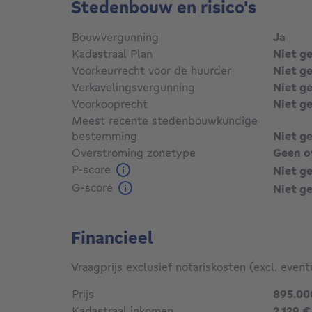
Stedenbouw en risico's
Bouwvergunning
Ja
Kadastraal Plan
Niet g
Voorkeurrecht voor de huurder
Niet g
Verkavelingsvergunning
Niet g
Voorkooprecht
Niet g
Meest recente stedenbouwkundige
bestemming
Niet g
Overstroming zonetype
Geen o
P-score
Niet g
G-score
Niet g
Financieel
Vraagprijs exclusief notariskosten (excl. event
Prijs
895.00
Kadastraal inkomen
2.129 €