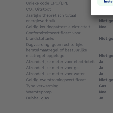
Unieke code EPC/EPB
00007
CO₂ Uitstoot
Niet g
Jaarlijks theoretisch totaal
energieverbruik
Niet g
Geldig keuringsattest elektriciteit
Nee
Conformiteitscertificaat voor
brandstoftanks
Niet g
Dagvaarding: geen rechterlijke
herstelmaatregel of bestuurlijke
maatregel opgelegd
Niet g
Afzonderlijke meter voor electricteit
Ja
Afzonderlijke meter voor gas
Ja
Afzonderlijke meter voor water
Ja
Geldig overstromingscertificaat
Niet g
Type verwarming
Gas
Warmtepomp
Nee
Dubbel glas
Ja