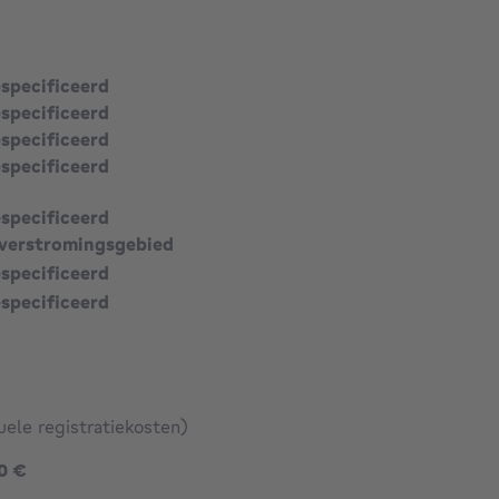
especificeerd
especificeerd
especificeerd
especificeerd
especificeerd
verstromingsgebied
especificeerd
especificeerd
uele registratiekosten)
895000 €
0 €
2129 €