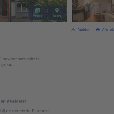
foto's
kaart
Melden
Afdruk
vierkante meters
²
bewoonbare ruimte
vierkante meters
²
grond
en 9 kelders!
bij de gegeerde Europese