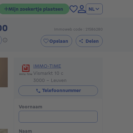
Mijn zoekertje plaatsen
NL
00
Immoweb code : 21586280
895000€
Opslaan
Delen
IMMO-TIME
IMMO-TIME
Vismarkt 10 c
3000 - Leuven
Telefoonnummer
Voornaam
Naam