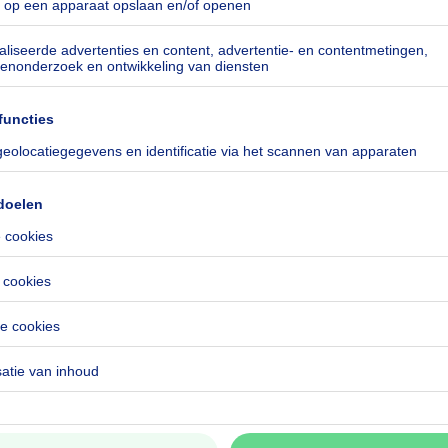
kilowattuur per vierkante meters
h/m²
especificeerd