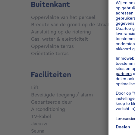
Buitenkant
Oppervlakte van het perceel
119
m²
me
Breedte van de grond op de straat
6 m
Aansluiting op de riolering
Aanges
Gas, water & elektriciteit
Ja
Oppervlakte terras
39
m²
Oriëntatie terras
Oost
Faciliteiten
Lift
Nee
Beveiligde toegang / alarm
Nee
Gepantserde deur
Nee
Airconditioning
Nee
TV-kabel
Ja
Jacuzzi
Nee
Sauna
Nee