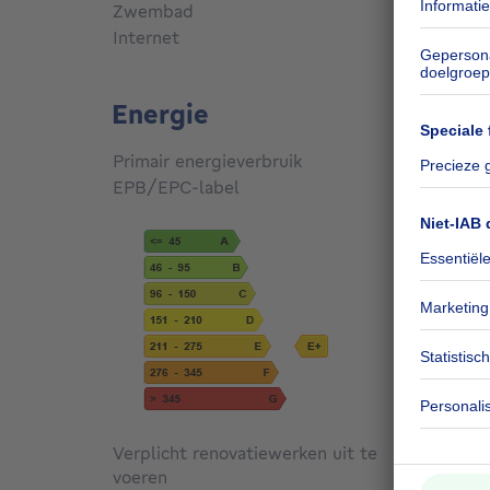
Zwembad
Nee
Internet
Nee
Energie
Primair energieverbruik
218
kW
EPB/EPC-label
E
Verplicht renovatiewerken uit te
voeren
Niet g