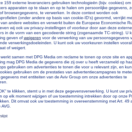
vierkante meters
ters
loten
vierkante meters