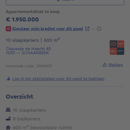
Appartementsblok te koop
€ 1.950.000
1950000€
-
Simuleer mijn krediet voor dit pand
vierkante meters
10 slaapkamers
|
600
m²
Chaussée de Haecht 83
1030
—
SCHAARBEEK
Melden
Immoweb code : 21616937
Log in om statistieken over dit pand te bekijken
Overzicht
10 slaapkamers
8 badkamers
vierkante meters
600
m²
bewoonbare ruimte