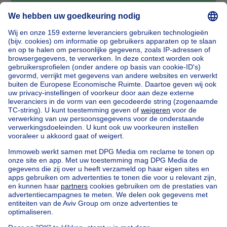
Home
België
Brussel (provincie)
Brussel (arrondissement)
Kopen uw appartementsblok in Schaarbeek
Onze huizen buiten België
Huis te koop Frankrijk
Huis te koop Spanje
Huis te koop Italië
Huis te koop Luxemburg
Huis te koop Nederland
Goedkoop vastgoed
Goedkoop huis te koop
Goedkope appartementen te huur
Onze huurwoningen met slaapkamers
Appartement te koop met 3 slaapkamers Oostende
Huis te koop met 3 slaapkamers Stene
Huis te koop met 3 slaapkamers Deurne