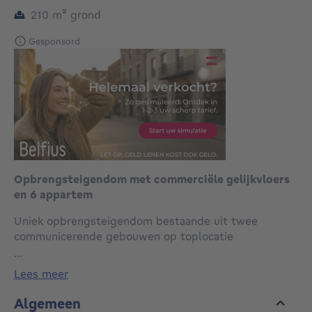
vierkante meters
210
m²
grond
Gesponsord
Opbrengsteigendom met commerciële gelijkvloers
en 6 appartem
Uniek opbrengsteigendom bestaande uit twee
communicerende gebouwen op toplocatie
...
Op een strategische locatie langs de
lees meer
Haachtsesteenweg bevindt zich dit veelzijdige
opbrengsteigendom, bestaande uit twee afzonderlijke
Algemeen