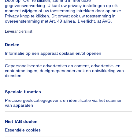
Over
Tools
Immoweb
Schat mijn eigendom
Pers
Hypothecair krediet met
Belfius
Jobs
Verzekeringen
Axel Springer Group
Verhuis checklist
SeLoger.com
Immowelt.de
Hulp
Volg ons
Veelgestelde vragen
Immoweb Blog
Fraude
Facebook
Toegankelijkheid
X