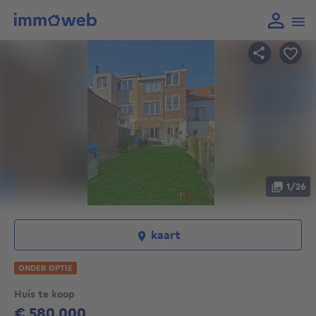
1/26
kaart
ONDER OPTIE
Huis te koop
€ 580.000