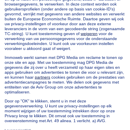
Home
België
Vlaams Brabant (provincie)
Halle-Vilvoorde (arrondissement)
Kopen uw huis in Drogenbos
Onze huizen buiten België
Huis te koop Frankrijk
Huis te koop Spanje
Huis te koop Italië
Huis te koop Luxemburg
Huis te koop Nederland
Goedkoop vastgoed
Goedkoop huis te koop
Goedkope appartementen te huur
Onze huurwoningen met slaapkamers
Appartement te koop met 3 slaapkamers Oostende
Huis te koop met 3 slaapkamers Stene
Huis te koop met 3 slaapkamers Deurne
Over
Tools