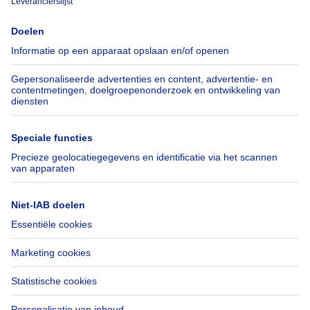
Immoweb
Schat mijn eigendom
Pers
Hypothecair krediet met
Belfius
Jobs
Verzekeringen
Axel Springer Group
Verhuis checklist
SeLoger.com
Immowelt.de
Hulp
Volg ons
Veelgestelde vragen
Immoweb Blog
Fraude
Facebook
Toegankelijkheid
X
Contacteer ons
LinkedIn
Immoweb SA © 2026 - Alle rechten voorbehouden
Gebruiksvoorwaarden
Cookie instellingen
Privacybeleid