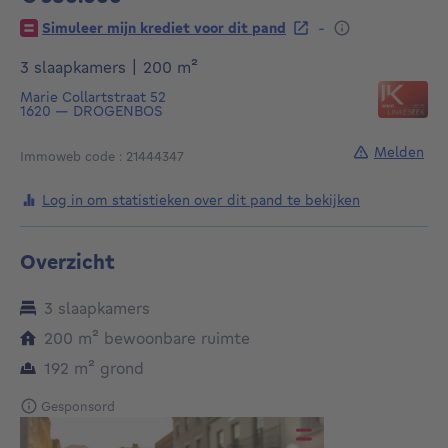
580000€
-
Simuleer mijn krediet voor dit pand
vierkante meters
3 slaapkamers
|
200
m²
Marie Collartstraat 52
1620
—
DROGENBOS
Melden
Immoweb code : 21444347
Log in om statistieken over dit pand te bekijken
Overzicht
3 slaapkamers
vierkante meters
200
m²
bewoonbare ruimte
vierkante meters
192
m²
grond
Gesponsord