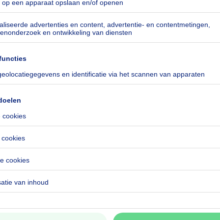
nform
especificeerd
especificeerd
especificeerd
lie