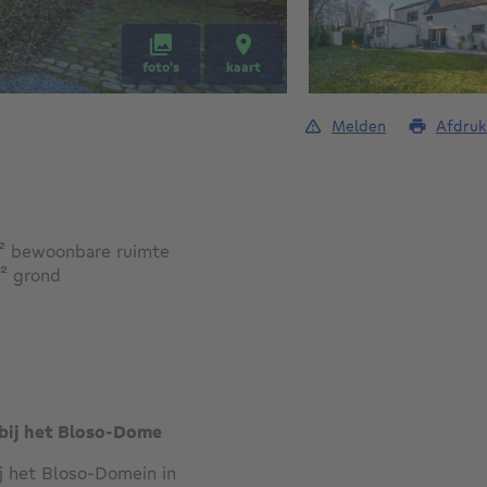
foto's
kaart
Melden
Afdruk
vierkante meters
²
bewoonbare ruimte
vierkante meters
²
grond
abij het Bloso-Dome
j het Bloso-Domein in