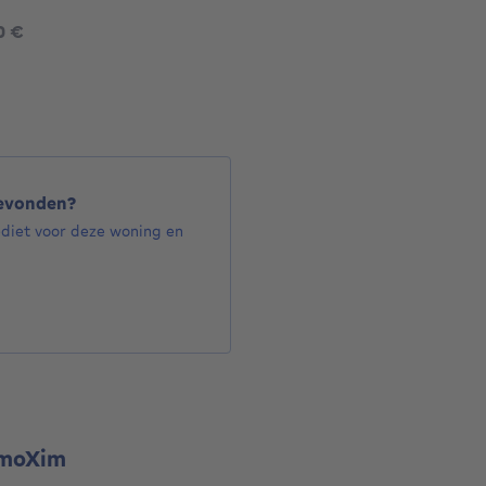
397000 €
0 €
872 €
gevonden?
ediet voor deze woning en
omoXim