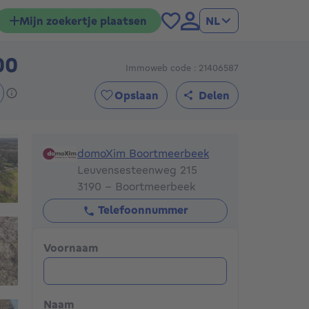
Mijn zoekertje plaatsen
NL
00
Immoweb code : 21406587
397000€
Opslaan
Delen
domoXim Boortmeerbeek
domoXim Boortmeerbeek
Leuvensesteenweg 215
3190 - Boortmeerbeek
Telefoonnummer
Voornaam
Naam