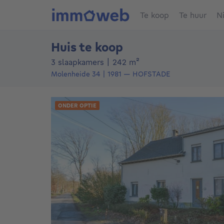
Te koop
Te huur
N
Huis te koop
vierkante meters
3 slaapkamers
|
242
m²
Molenheide 34
1981
—
HOFSTADE
ONDER OPTIE