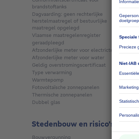
brandstoftanks
Ja, co
Dagvaarding: geen rechterlijke
herstelmaatregel of bestuurlijke
maatregel opgelegd
Niet g
Vlaamse maatregelenregister
geraadpleegd
Niet g
Afzonderlijke meter voor electricteit
Ja
Afzonderlijke meter voor water
Ja
Geldig overstromingscertificaat
Niet g
Type verwarming
Stooko
Warmtepomp
Nee
Fotovoltaïsche zonnepanelen
Nee
Thermische zonnepanelen
Nee
Dubbel glas
Ja
Stedenbouw en risico's
Bouwvergunning
Ja