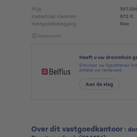
Prijs
397.00
Kadastraal inkomen
872 €
Vastgoedbelegging
Nee
Gesponsord
Heeft u uw droomhuis 
Simuleer uw hypothecair kr
ontdek uw rentevoet.
Aan de slag
Over dit vastgoedkantoor
: d