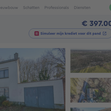
ieuwbouw
Schatten
Professionals
Diensten
€ 397.0
Simuleer mijn krediet voor dit pand