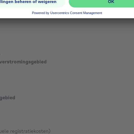
especificeerd
especificeerd
e
verstromingsgebied
gebied
uele registratiekosten)