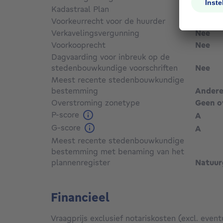
Kadastraal Plan
Niet g
Voorkeurrecht voor de huurder
Niet g
Verkavelingsvergunning
Nee
Voorkooprecht
Nee
Dagvaarding voor inbreuk op de
stedenbouwkundige voorschriften
Nee
Meest recente stedenbouwkundige
bestemming
Ander
Overstroming zonetype
Geen o
P-score
A
G-score
A
Meest recente stedenbouwkundige
bestemming met benaming van het
plannenregister
Natuur
Financieel
Vraagprijs exclusief notariskosten (excl. event