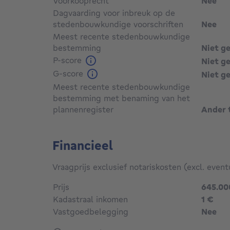
Voorkooprecht
Nee
Dagvaarding voor inbreuk op de
stedenbouwkundige voorschriften
Nee
Meest recente stedenbouwkundige
bestemming
Niet g
P-score
Niet g
G-score
Niet g
Meest recente stedenbouwkundige
bestemming met benaming van het
plannenregister
Ander 
Financieel
Vraagprijs exclusief notariskosten (excl. event
Prijs
645.00
1 €
Kadastraal inkomen
1 €
Vastgoedbelegging
Nee