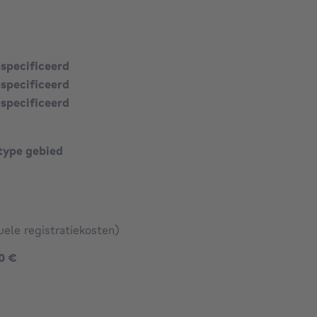
especificeerd
especificeerd
especificeerd
type gebied
uele registratiekosten)
645000 €
0 €