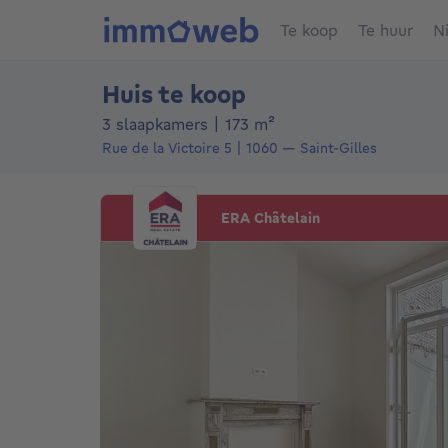
Te koop
Te huur
N
Huis te koop
vierkante meters
3 slaapkamers
|
173
m²
Rue de la Victoire 5
1060
—
Saint-Gilles
ERA Châtelain