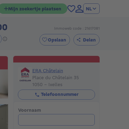
Mijn zoekertje plaatsen
NL
00
Immoweb code : 21617081
645000€
Opslaan
Delen
ERA Châtelain
ERA Châtelain
Place du Châtelain 35
1050 - Ixelles
Telefoonnummer
Voornaam