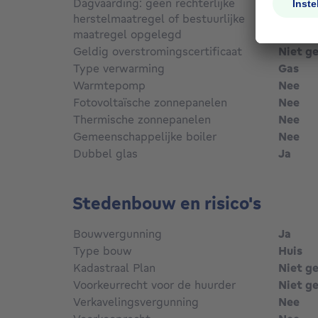
Dagvaarding: geen rechterlijke
herstelmaatregel of bestuurlijke
maatregel opgelegd
Niet g
Geldig overstromingscertificaat
Niet g
Type verwarming
Gas
Warmtepomp
Nee
Fotovoltaïsche zonnepanelen
Nee
Thermische zonnepanelen
Nee
Gemeenschappelijke boiler
Nee
Dubbel glas
Ja
Stedenbouw en risico's
Bouwvergunning
Ja
Type bouw
Huis
Kadastraal Plan
Niet g
Voorkeurrecht voor de huurder
Niet g
Verkavelingsvergunning
Nee