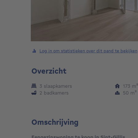
Log in om statistieken over dit pand te bekijken
Overzicht
3 slaapkamers
173
m
2 badkamers
50
m
Omschrijving
Eengezinswoning te koop in Sint-Gillis