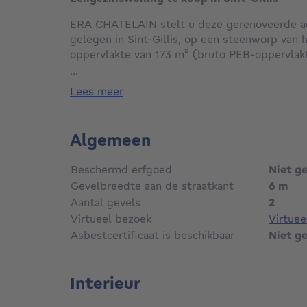
ERA CHATELAIN stelt u deze gerenoveerde ach
gelegen in Sint-Gillis, op een steenworp van h
oppervlakte van 173 m² (bruto PEB-oppervlak
...
Indeling :
lees meer
- Kelder: Kelders en wasruimte
- Gelijkvloers: Inkomhal die leidt naar de woo
uitgeruste keuken, met toegang tot twee priv
Algemeen
- 1ste verdieping: Leefruimte en eetkamer
- 2de verdieping: Hoofdslaapkamer, mogelijkhe
Beschermd erfgoed
Niet g
doucheruimte
Gevelbreedte aan de straatkant
6 m
- 3de verdieping: Twee slaapkamers en een b
Aantal gevels
2
Virtueel bezoek
Virtue
Technische kenmerken: PVC-ramen met dubbel
condensatieketel op gas, conforme elektrische 
Asbestcertificaat is beschikbaar
Niet g
goede PEB-score E.
Interieur
Troeven: