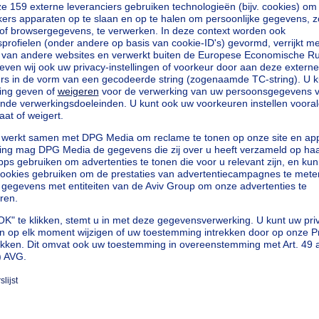
kilowattuur per vierkante meters
h/m²