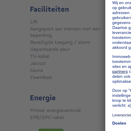
Faciliteiten
Lift
Nee
Aangepast aan mensen met een
beperking
Nee
Beveiligde toegang / alarm
Nee
Gepantserde deur
Nee
TV-kabel
Ja
Jacuzzi
Nee
Sauna
Nee
Zwembad
Nee
Energie
Primair energieverbruik
269
kW
EPB/EPC-label
E