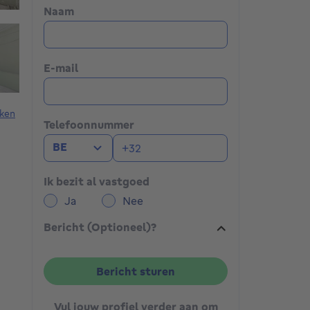
Naam
E-mail
ken
Telefoonnummer
BE
Ik bezit al vastgoed
Ja
Nee
Bericht (Optioneel)?
Bericht sturen
Vul jouw profiel verder aan om