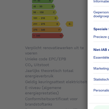
Verplicht renovatiewerken uit te
voeren
Niet g
Unieke code EPC/EPB
Niet g
CO₂ Uitstoot
54 kg 
Jaarlijks theoretisch totaal
energieverbruik
Niet g
Geldig keuringsattest elektriciteit
Ja
E-niveau (algemene
energieprestaties)
269
Conformiteitscertificaat voor
brandstoftanks
Niet g