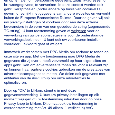
Home
België
Brussel (provincie)
Brussel (arrondissement)
Kopen uw huis in Uccle
Onze huizen buiten België
Huis te koop Frankrijk
Huis te koop Spanje
Huis te koop Italië
Huis te koop Luxemburg
Huis te koop Nederland
Goedkoop vastgoed
Goedkoop huis te koop
Goedkope appartementen te huur
Onze huurwoningen met slaapkamers
Appartement te koop met 3 slaapkamers Oostende
Huis te koop met 3 slaapkamers Stene
Huis te koop met 3 slaapkamers Deurne
Over
Tools