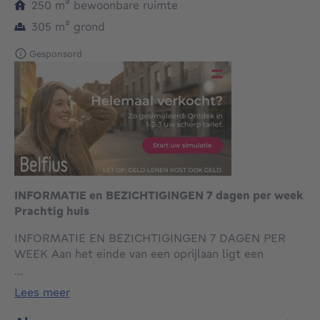
vierkante meters
250
m²
bewoonbare ruimte
vierkante meters
305
m²
grond
Gesponsord
INFORMATIE en BEZICHTIGINGEN 7 dagen per week
Prachtig huis
INFORMATIE EN BEZICHTIGINGEN 7 DAGEN PER
WEEK Aan het einde van een oprijlaan ligt een
prachtig, sfeervol huis, ideaal gelegen in het hart van
...
de wijk Cavell - Parc Montjoie.
lees meer
Het huis verkeert in perfecte staat en beschikt over
een ruime parkeerplaats en een tuin. Entree met