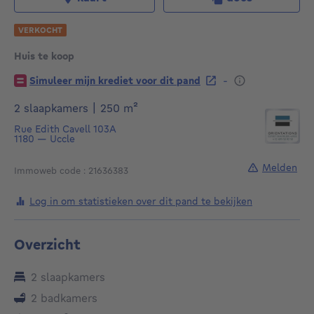
VERKOCHT
Huis te koop
€
-
Simuleer mijn krediet voor dit pand
vierkante meters
2 slaapkamers
|
250
m²
Rue Edith Cavell 103A
1180
—
Uccle
Melden
Immoweb code : 21636383
Log in om statistieken over dit pand te bekijken
Overzicht
2 slaapkamers
2 badkamers