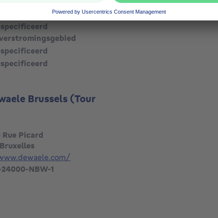
especificeerd
verstromingsgebied
especificeerd
especificeerd
waele Brussels (Tour
0 Rue Picard
Bruxelles
/www.dewaele.com/
-24000-NBW-1