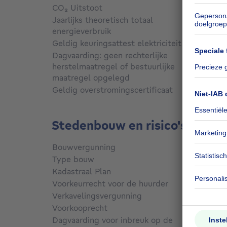
CO₂ Uitstoot
Niet g
Jaarlijks theoretisch totaal
energieverbruik
Niet g
Geldig keuringsattest elektriciteit
Niet g
Dagvaarding: geen rechterlijke
herstelmaatregel of bestuurlijke
maatregel opgelegd
Niet g
Geldig overstromingscertificaat
Niet g
Stedenbouw en risico's
Bouwvergunning
Niet g
Type bouw
Alle ty
Kadastraal Plan
Niet g
Voorkeurrecht voor de huurder
Niet g
Verkavelingsvergunning
Nee
Voorkooprecht
Nee
Dagvaarding voor inbreuk op de