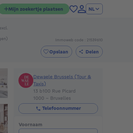
Mijn zoekertje plaatsen
NL
excl.
Van 1200000€ Tot 1375000€
gen)
Immoweb code : 21539610
Opslaan
Delen
Dewaele Brussels (Tour & Taxis)
Dewaele Brussels (Tour &
Taxis)
13 b100 Rue Picard
1000 - Bruxelles
Telefoonnummer
Voornaam