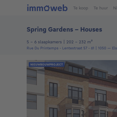
Te koop
Te huur
N
Spring Gardens - Houses
vierkante m
5 - 6 slaapkamers
|
202 - 232
m²
Rue Du Printemps - Lentestraat 57 - 61
1050
—
El
NIEUWBOUWPROJECT