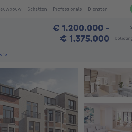
ieuwbouw
Schatten
Professionals
Diensten
€ 1.200.000 -
(
€ 1.375.000
belastin
eters
sene