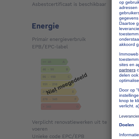
Asbestcertificaat is beschikbaar
Niet g
Energie
Primair energieverbruik
Niet g
EPB/EPC-label
Niet g
Verplicht renovatiewerken uit te
voeren
Niet g
Unieke code EPC/EPB
Niet g