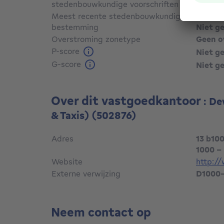
stedenbouwkundige voorschriften
Nee
Meest recente stedenbouwkundige
bestemming
Niet g
Overstroming zonetype
Geen o
P-score
Niet g
G-score
Niet g
Over dit vastgoedkantoor
: De
& Taxis)
(502876)
Adres
13 b10
1000 - 
Website
http:/
Externe verwijzing
D1000
Neem contact op