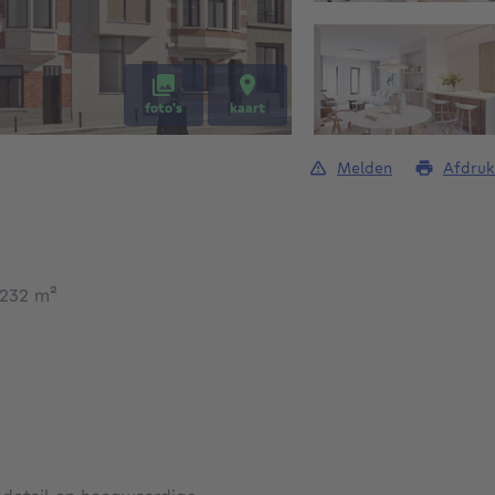
foto's
kaart
Melden
Afdruk
vierkante meters
 232
m²