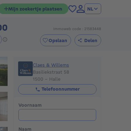
Mijn zoekertje plaatsen
NL
00
Immoweb code : 21583448
1295000€
Opslaan
Delen
Claes & Willems
Claes & Willems
Basiliekstraat 58
1500 - Halle
Telefoonnummer
Voornaam
Naam