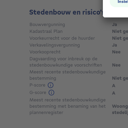
Stedenbouw en risico's
Bouwvergunning
Ja
Kadastraal Plan
Niet g
Voorkeurrecht voor de huurder
Niet g
Verkavelingsvergunning
Ja
Voorkooprecht
Nee
Dagvaarding voor inbreuk op de
stedenbouwkundige voorschriften
Nee
Meest recente stedenbouwkundige
bestemming
Niet g
P-score
A
G-score
A
Meest recente stedenbouwkundige
bestemming met benaming van het
Woonge
plannenregister
stedeli