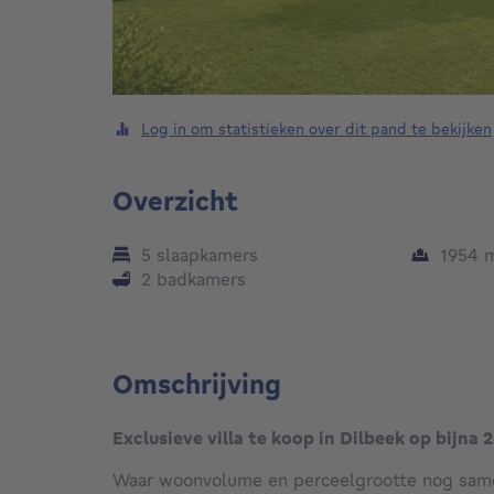
Log in om statistieken over dit pand te bekijken
Overzicht
5 slaapkamers
1954
2 badkamers
Omschrijving
Exclusieve villa te koop in Dilbeek op bijna 
Waar woonvolume en perceelgrootte nog sa