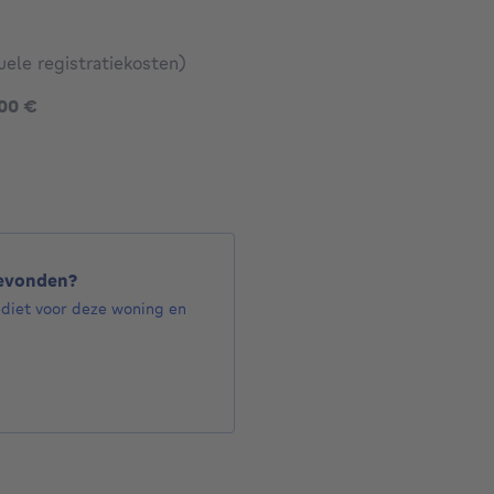
uele registratiekosten)
1295000 €
000 €
2522 €
€
gevonden?
ediet voor deze woning en