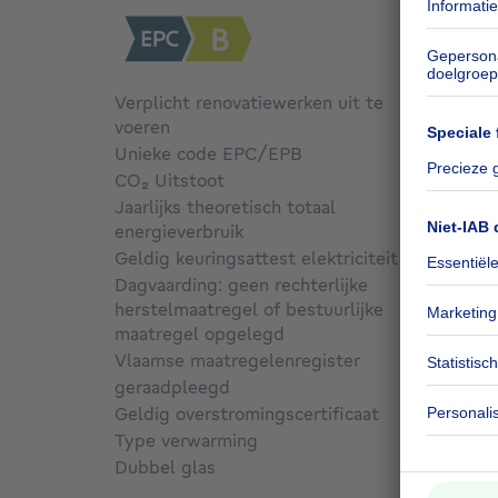
Verplicht renovatiewerken uit te
voeren
Nee
Unieke code EPC/EPB
202605
CO₂ Uitstoot
Niet g
Jaarlijks theoretisch totaal
energieverbruik
Niet g
Geldig keuringsattest elektriciteit
Ja
Dagvaarding: geen rechterlijke
herstelmaatregel of bestuurlijke
maatregel opgelegd
Niet g
Vlaamse maatregelenregister
geraadpleegd
Nee
Geldig overstromingscertificaat
Niet g
Type verwarming
Gas
Dubbel glas
Ja