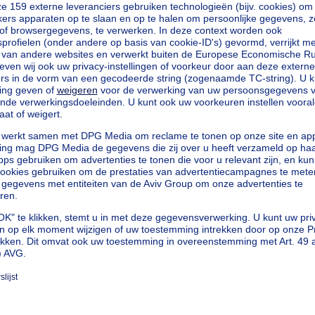
eters
loten
kilowattuur per vierkante meters
h/m²