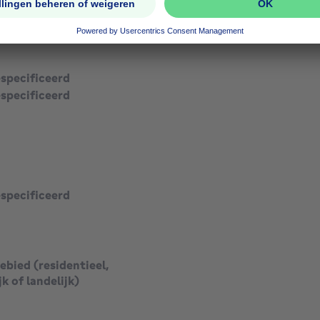
especificeerd
especificeerd
especificeerd
bied (residentieel,
jk of landelijk)