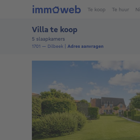
Te koop
Te huur
N
Villa te koop
5 slaapkamers
1701
—
Dilbeek
Adres aanvragen