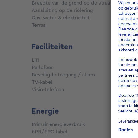
m
Breedte van de grond op de straat
23 m
Aansluiting op de riolering
Aanges
Gas, water & elektriciteit
Ja
Terras
Ja
Faciliteiten
Lift
Nee
Parlofoon
Nee
Beveiligde toegang / alarm
Ja
TV-kabel
Ja
Visio-telefoon
Nee
Energie
Primair energieverbruik
134
kW
EPB/EPC-label
B