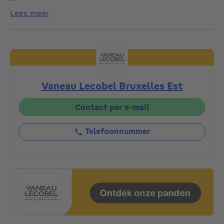
tuin van ongeveer 150 m². De indeling is als volgt:
lees meer
Bel-etage: inkomhal met gastentoilet, ruime en lichte
woon/eetkamer met directe toegang tot de tuin,
volledig ingerichte open keuken. 1e verdieping:
nachthal met bergruimte die toegang biedt tot twee
mooie slaapkamers van ca. 23 m² en 21 m², elk met
een eigen badkamer, ingebouwde dressing en terras.
Vaneau Lecobel Bruxelles Est
2e verdieping: nachthal die toegang geeft tot een
master suite met dressing, badkamer en een terras
van ca. 20 m², evenals een kleine slaapkamer van ca.
Contact per e-mail
10 m² met douchekamer en ingebouwde kast.
Gelijkvloers: garage, wasruimte en bergruimte/kelder.
Telefoonnummer
EPC: D+. Extra’s: conforme elektriciteit, garagebox en
parkeerplaats, dubbele beglazing,
gascondensatieketel, alarmsysteem, volledig
gerenoveerd in 2016. Een woning die u snel moet
ontdekken!