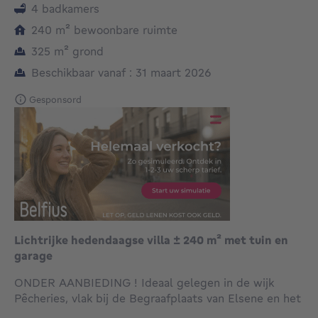
4 badkamers
vierkante meters
240
m²
bewoonbare ruimte
vierkante meters
325
m²
grond
Beschikbaar vanaf : 31 maart 2026
Gesponsord
Lichtrijke hedendaagse villa ± 240 m² met tuin en
garage
ONDER AANBIEDING ! Ideaal gelegen in de wijk
Pêcheries, vlak bij de Begraafplaats van Elsene en het
Keymplein, prachtige villa van ca. 240 m² met een
...