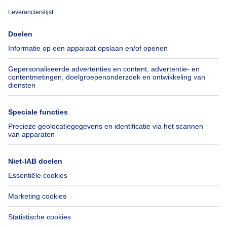
Over
Tools
Immoweb
Schat mijn eigendom
Pers
Hypothecair krediet met
Belfius
Jobs
Verzekeringen
Axel Springer Group
Verhuis checklist
SeLoger.com
Immowelt.de
Hulp
Volg ons
Veelgestelde vragen
Immoweb Blog
Fraude
Facebook
Toegankelijkheid
X
Contacteer ons
LinkedIn
Immoweb SA © 2026 - Alle rechten voorbehouden