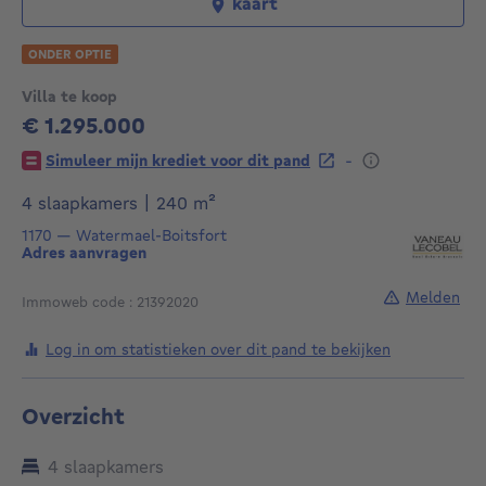
kaart
ONDER OPTIE
Villa te koop
€ 1.295.000
1295000€
-
Simuleer mijn krediet voor dit pand
vierkante meters
4 slaapkamers
|
240
m²
1170
—
Watermael-Boitsfort
Adres aanvragen
Melden
Immoweb code : 21392020
Log in om statistieken over dit pand te bekijken
Overzicht
4 slaapkamers