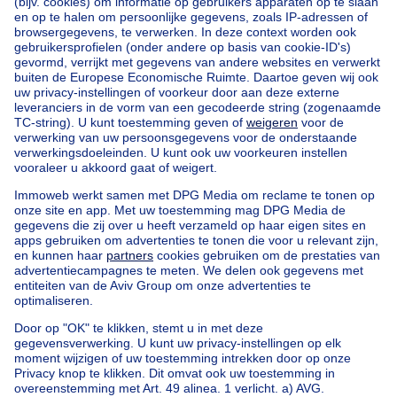
Home
België
Brussel (provincie)
Brussel (arrondissement)
Kopen uw villa in Watermael-boitsfort
Onze huizen buiten België
Huis te koop Frankrijk
Huis te koop Spanje
Huis te koop Italië
Huis te koop Luxemburg
Huis te koop Nederland
Goedkoop vastgoed
Goedkoop huis te koop
Goedkope appartementen te huur
Onze huurwoningen met slaapkamers
Appartement te koop met 3 slaapkamers Oostende
Huis te koop met 3 slaapkamers Stene
Huis te koop met 3 slaapkamers Deurne