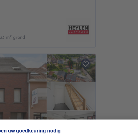
.833 m² grond