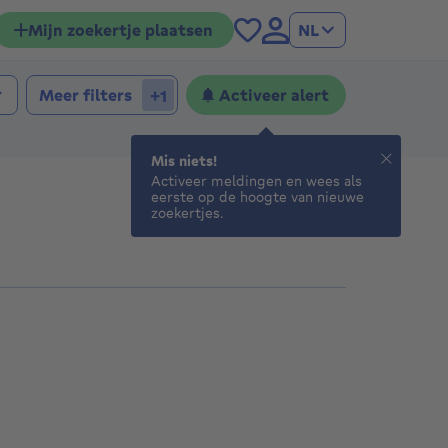
Mijn zoekertje plaatsen
NL
aapkamers
laapkamers
Meer filters
Activeer alert
+1
Mis niets!
Activeer meldingen en wees als
eerste op de hoogte van nieuwe
zoekertjes.