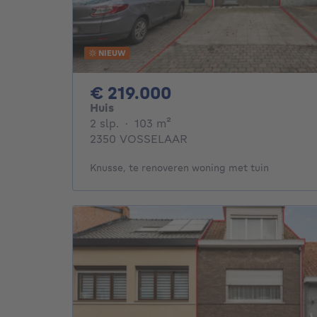
NIEUW
219000€
€ 219.000
Huis
2 slaapkamers
vierkante meters
2 slp.
·
103
m²
2350 VOSSELAAR
Knusse, te renoveren woning met tuin