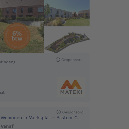
60000€ Tot 431500€
Gesponsord
astingen)
aat
Gesponsord
Woningen in Merksplas - Pastoor Ceulemansstraat
Vanaf