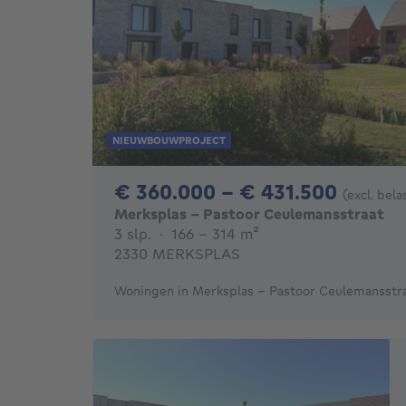
NIEUWBOUWPROJECT
Van 3
€ 360.000 - € 431.500
(excl. bel
Merksplas - Pastoor Ceulemansstraat
3 slaapkamers
vierkante meters
3 slp.
·
166 - 314
m²
2330 MERKSPLAS
Woningen in Merksplas - Pastoor Ceulemansstr