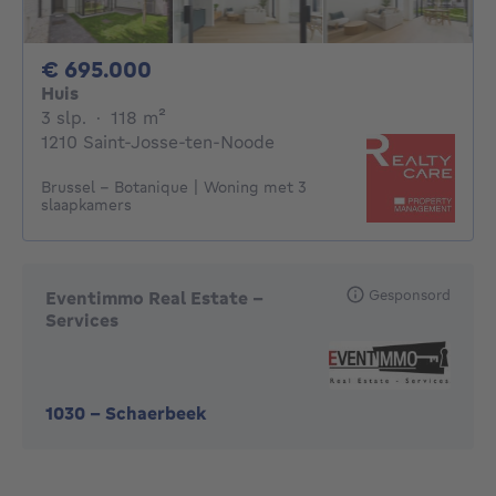
695000€
€ 695.000
Huis
3 slaapkamers
vierkante meters
3 slp.
·
118
m²
1210 Saint-Josse-ten-Noode
Brussel - Botanique | Woning met 3
slaapkamers
Gesponsord
Eventimmo Real Estate -
Services
1030
-
Schaerbeek