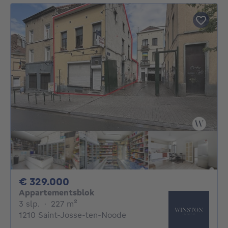
329000€
€ 329.000
Appartementsblok
3 slaapkamers
vierkante meters
3 slp.
·
227
m²
1210 Saint-Josse-ten-Noode