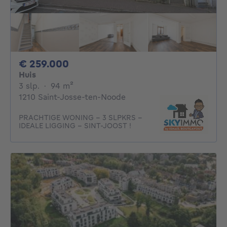
259000€
€ 259.000
Huis
3 slaapkamers
vierkante meters
3 slp.
·
94
m²
1210 Saint-Josse-ten-Noode
PRACHTIGE WONING - 3 SLPKRS -
IDEALE LIGGING - SINT-JOOST !