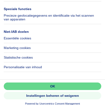
Immowelt.de
Hulp
Volg ons
Veelgestelde vragen
Immoweb Blog
Fraude
Facebook
Toegankelijkheid
X
Contacteer ons
LinkedIn
Immoweb SA © 2026 - Alle rechten voorbehouden
Gebruiksvoorwaarden
Cookie instellingen
Privacybeleid
Rangschikking regels
Mis niets!
Activeer meldingen en wees als
eerste op de hoogte van nieuwe
zoekertjes.
3044 -
d2b95f88ad4c2e3527743d6bd81664b3a2df8b8e -
Activeer alert