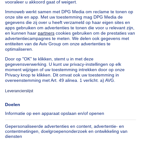
Appartementsblok te koop
Bel-etage te koop
Uitzonderlijk vastgoed te koop
Boerderij te koop
Bungalow te koop
Chalet te koop
Kasteel te koop
Landhuis te koop
Gebouw gemengd gebruik te koop
Andere panden te koop
Manoir te koop
Huis te koop goedkoop in St-Joost-ten-Node
Onze huizen buiten België
Huis te koop Frankrijk
Huis te koop Spanje
Huis te koop Italië
Huis te koop Luxemburg
Huis te koop Nederland
Over
Tools
Immoweb
Schat mijn eigendom
Pers
Hypothecair krediet met
Belfius
Jobs
Verzekeringen
Axel Springer Group
Verhuis checklist
SeLoger.com