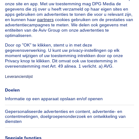
Uitzonderlijk vastgoed te koop
Boerderij te koop
Bungalow te koop
Chalet te koop
Kasteel te koop
Landhuis te koop
Gebouw gemengd gebruik te koop
Andere panden te koop
Manoir te koop
Onze huizen buiten België
Huis te koop Frankrijk
Huis te koop Spanje
Huis te koop Italië
Huis te koop Luxemburg
Huis te koop Nederland
Over
Tools
Immoweb
Schat mijn eigendom
Pers
Hypothecair krediet met
Belfius
Jobs
Verzekeringen
Axel Springer Group
Verhuis checklist
SeLoger.com
Immowelt.de