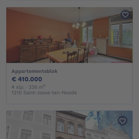
Appartementsblok
410000€
€ 410.000
4 slaapkamers
vierkante meters
4 slp.
· 236
m²
1210 Saint-Josse-ten-Noode