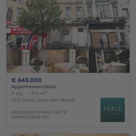
645000€
€ 645.000
Appartementsblok
8 slaapkamers
vierkante meters
8 slp.
·
410
m²
1210 Saint-Josse-ten-Noode
RENDEMENTSPAND MET 8
APPARTEMENTEN