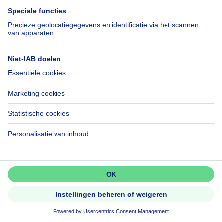
Appartementsblok te koop
Bel-etage te koop
Uitzonderlijk vastgoed te koop
Boerderij te koop
Bungalow te koop
Chalet te koop
Kasteel te koop
Landhuis te koop
Gebouw gemengd gebruik te koop
Andere panden te koop
Manoir te koop
Huis te koop goedkoop in St-Joost-ten-Node
Onze huizen buiten België
Huis te koop Frankrijk
Huis te koop Spanje
Huis te koop Italië
Huis te koop Luxemburg
Huis te koop Nederland
Over
Tools
Immoweb
Schat mijn eigendom
Mis niets!
Activeer meldingen en wees als
Pers
Hypothecair krediet met
eerste op de hoogte van nieuwe
zoekertjes.
Belfius
Jobs
Verzekeringen
Axel Springer Group
Activeer alert
Verhuis checklist
SeLoger.com