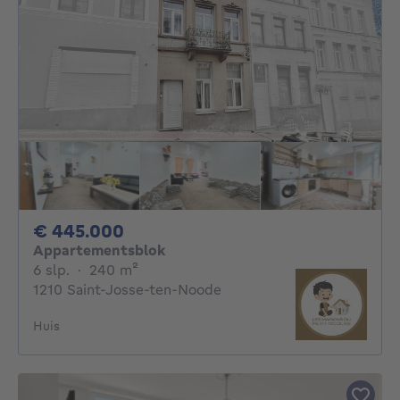
445000€
€ 445.000
Appartementsblok
6 slaapkamers
vierkante meters
6 slp.
·
240
m²
1210 Saint-Josse-ten-Noode
Huis