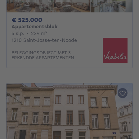
525000€
€ 525.000
Appartementsblok
5 slaapkamers
vierkante meters
5 slp.
·
229
m²
1210 Saint-Josse-ten-Noode
BELEGGINGSOBJECT MET 3
ERKENDDE APPARTEMENTEN