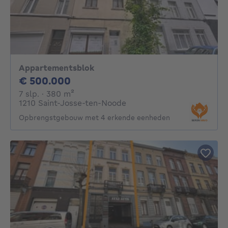
Appartementsblok
500000€
€ 500.000
7 slaapkamers
vierkante meters
7 slp.
· 380
m²
1210 Saint-Josse-ten-Noode
Opbrengstgebouw met 4 erkende eenheden