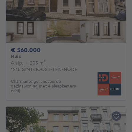
560000€
€ 560.000
Huis
4 slaapkamers
vierkante meters
4 slp.
·
205
m²
1210 SINT-JOOST-TEN-NODE
Charmante gerenoveerde
gezinswoning met 4 slaapkamers
nabij