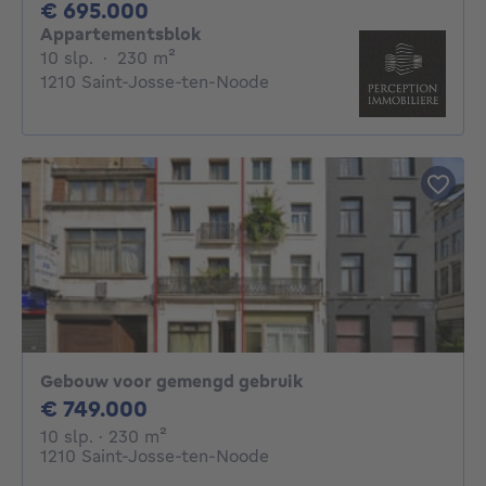
695000€
€ 695.000
Appartementsblok
10 slaapkamers
vierkante meters
10 slp.
·
230
m²
1210 Saint-Josse-ten-Noode
Gebouw voor gemengd gebruik
749000€
€ 749.000
10 slaapkamers
vierkante meters
10 slp.
· 230
m²
1210 Saint-Josse-ten-Noode