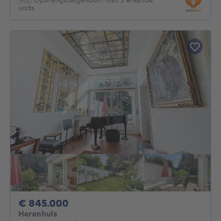
units
845000€
€ 845.000
Herenhuis