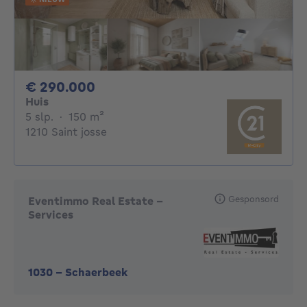
290000€
€ 290.000
Huis
5 slaapkamers
vierkante meters
5 slp.
·
150
m²
1210 Saint josse
Gesponsord
Eventimmo Real Estate -
Services
1030
-
Schaerbeek