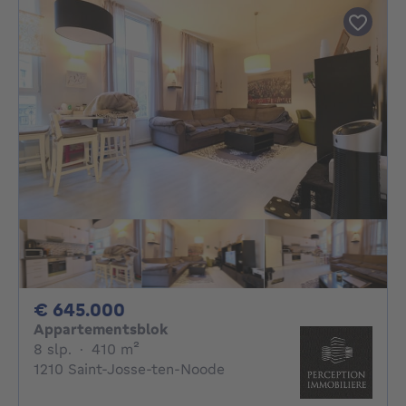
645000€
€ 645.000
Appartementsblok
8 slaapkamers
vierkante meters
8 slp.
·
410
m²
1210 Saint-Josse-ten-Noode