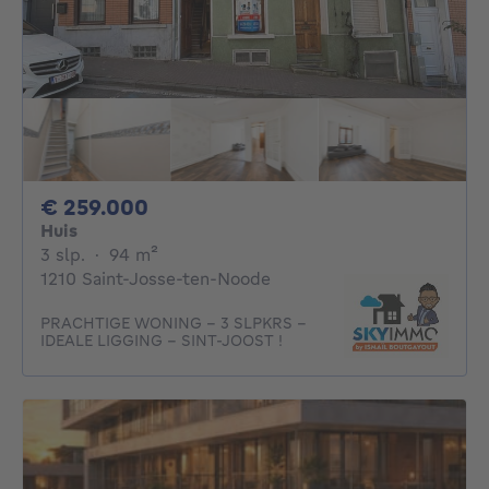
259000€
€ 259.000
Huis
3 slaapkamers
vierkante meters
3 slp.
·
94
m²
1210 Saint-Josse-ten-Noode
PRACHTIGE WONING - 3 SLPKRS -
IDEALE LIGGING - SINT-JOOST !