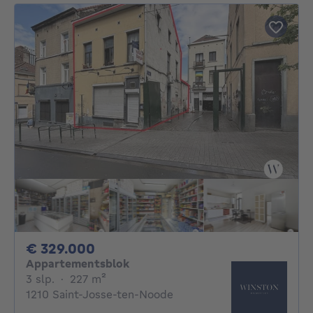
329000€
€ 329.000
Appartementsblok
3 slaapkamers
vierkante meters
3 slp.
·
227
m²
1210 Saint-Josse-ten-Noode