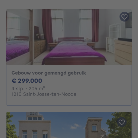
Gebouw voor gemengd gebruik
299000€
€ 299.000
4 slaapkamers
vierkante meters
4 slp.
· 205
m²
1210 Saint-Josse-ten-Noode