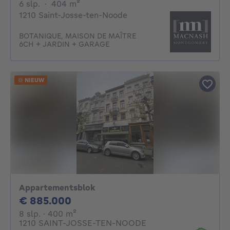
6 slaapkamers
vierkante meters
6 slp.
·
404
m²
1210 Saint-Josse-ten-Noode
BOTANIQUE, MAISON DE MAÎTRE
6CH + JARDIN + GARAGE
NIEUW
Appartementsblok
885000€
€ 885.000
8 slaapkamers
vierkante meters
8 slp.
· 400
m²
1210 SAINT-JOSSE-TEN-NOODE