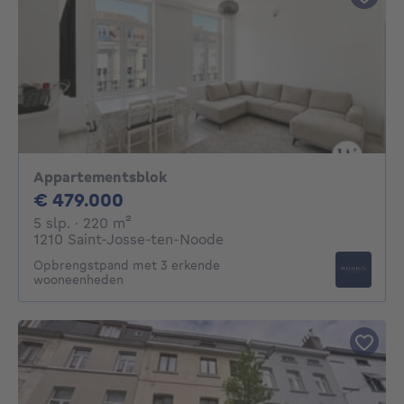
Appartementsblok
479000€
€ 479.000
5 slaapkamers
vierkante meters
5 slp.
· 220
m²
1210 Saint-Josse-ten-Noode
Opbrengstpand met 3 erkende
wooneenheden