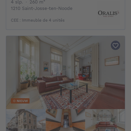
4 slaapkamers
vierkante meters
4 slp.
·
260
m²
1210 Saint-Josse-ten-Noode
CEE : Immeuble de 4 unités
NIEUW