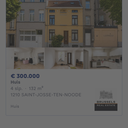
300000€
€ 300.000
Huis
4 slaapkamers
vierkante meters
4 slp.
·
132
m²
1210 SAINT-JOSSE-TEN-NOODE
Huis