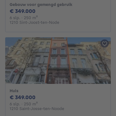
Gebouw voor gemengd gebruik
349000€
€ 349.000
6 slaapkamers
vierkante meters
6 slp.
· 250
m²
1210 Sint-Joost-ten-Node
Huis
349000€
€ 349.000
6 slaapkamers
vierkante meters
6 slp.
· 250
m²
1210 Saint-Josse-ten-Noode