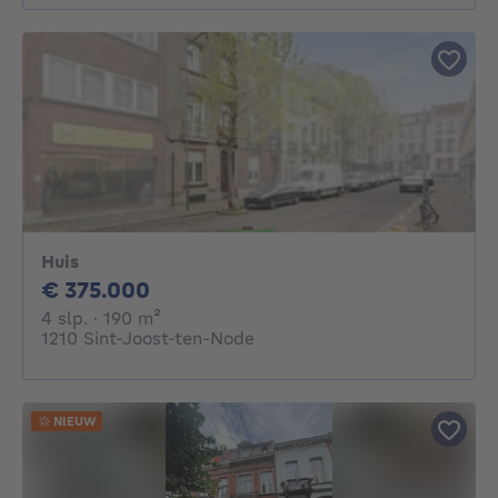
Huis
375000€
€ 375.000
4 slaapkamers
vierkante meters
4 slp.
· 190
m²
1210 Sint-Joost-ten-Node
NIEUW