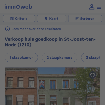
Criteria
Kaart
Sorteren
Lees meer over deze resultaten
Verkoop huis goedkoop in St-Joost-ten-
Node (1210)
1 slaapkamer
2 slaapkamers
3 slaapka