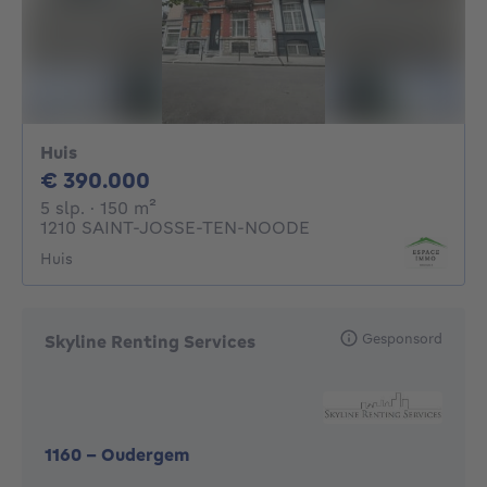
Huis
390000€
€ 390.000
5 slaapkamers
vierkante meters
5 slp.
· 150
m²
1210 SAINT-JOSSE-TEN-NOODE
Huis
Gesponsord
Skyline Renting Services
1160
-
Oudergem