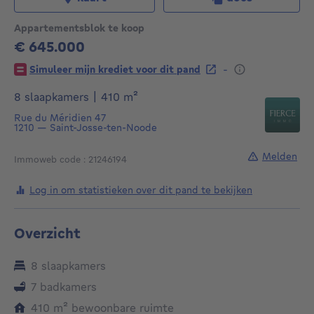
Appartementsblok te koop
€ 645.000
645000€
-
Simuleer mijn krediet voor dit pand
vierkante meters
8 slaapkamers
|
410
m²
Rue du Méridien 47
1210
—
Saint-Josse-ten-Noode
Melden
Immoweb code : 21246194
Log in om statistieken over dit pand te bekijken
Overzicht
8 slaapkamers
7 badkamers
vierkante meters
410
m²
bewoonbare ruimte