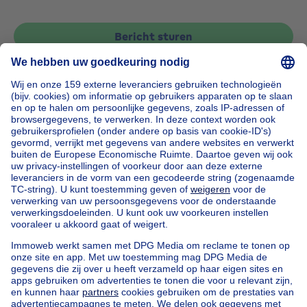
Bericht sturen
Home
België
Brussel (provincie)
Brussel (arrondissement)
Kopen uw appartementsblok in Saint-josse-ten-noode
Onze huizen buiten België
Huis te koop Frankrijk
Huis te koop Spanje
Huis te koop Italië
Huis te koop Luxemburg
Huis te koop Nederland
Goedkoop vastgoed
Goedkoop huis te koop
Goedkope appartementen te huur
Onze huurwoningen met slaapkamers