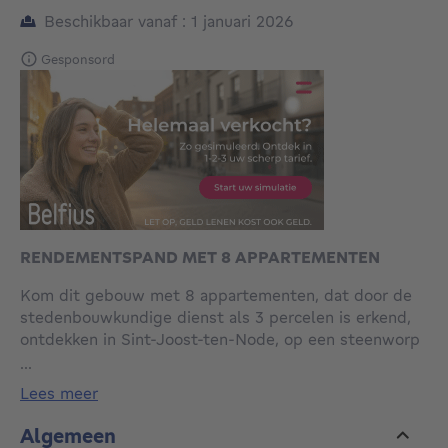
Beschikbaar vanaf : 1 januari 2026
Gesponsord
RENDEMENTSPAND MET 8 APPARTEMENTEN
Kom dit gebouw met 8 appartementen, dat door de
stedenbouwkundige dienst als 3 percelen is erkend,
ontdekken in Sint-Joost-ten-Node, op een steenworp
afstand van de botanische tuin van Brussel en dicht
...
bij alle voorzieningen.
lees meer
Het pand is als volgt samengesteld: op de begane
Algemeen