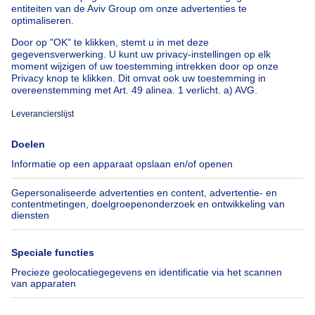
Appartement te koop met 3 slaapkamers Oostende
Huis te koop met 3 slaapkamers Stene
Huis te koop met 3 slaapkamers Deurne
Over
Tools
Immoweb
Schat mijn eigendom
Pers
Hypothecair krediet met
Belfius
Jobs
Verzekeringen
Axel Springer Group
Verhuis checklist
SeLoger.com
Immowelt.de
Hulp
Volg ons
Veelgestelde vragen
Immoweb Blog
Fraude
Facebook