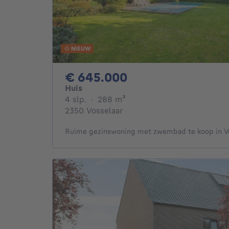
NIEUW
645000€
€ 645.000
Huis
4 slaapkamers
vierkante meters
4 slp.
·
288
m²
2350 Vosselaar
Ruime gezinswoning met zwembad te koop in V