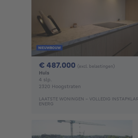
NIEUWBOUW
487000€
€ 487.000
(excl. belastingen)
Huis
4 slaapkamers
4 slp.
2320 Hoogstraten
LAATSTE WONINGEN - VOLLEDIG INSTAPKLAR
ENERG