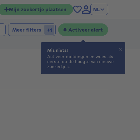
Mijn zoekertje plaatsen
NL
apkamers
laapkamers
Meer filters
Activeer alert
+1
Mis niets!
Activeer meldingen en wees als
eerste op de hoogte van nieuwe
zoekertjes.