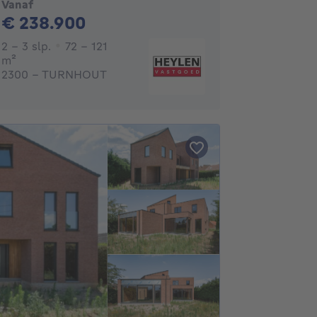
Vanaf
238900€
€ 238.900
2 - 3 Slaapkamers
2 - 3 slp.
72 - 121
vierkante meters
m²
2300 - TURNHOUT