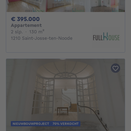
395000€
€ 395.000
Appartement
2 slaapkamers
vierkante meters
2 slp.
·
130
m²
1210 Saint-Josse-ten-Noode
NIEUWBOUWPROJECT
70% VERKOCHT