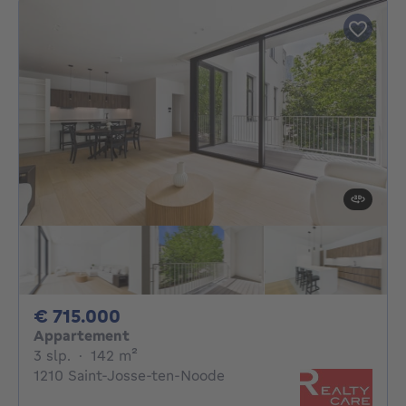
715000€
€ 715.000
Appartement
3 slaapkamers
vierkante meters
3 slp.
·
142
m²
1210 Saint-Josse-ten-Noode