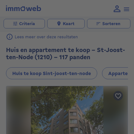
Criteria
Kaart
Sorteren
Lees meer over deze resultaten
Huis en appartement te koop - St-Joost-
ten-Node (1210) - 117 panden
Huis te koop Sint-joost-ten-node
Appartemen