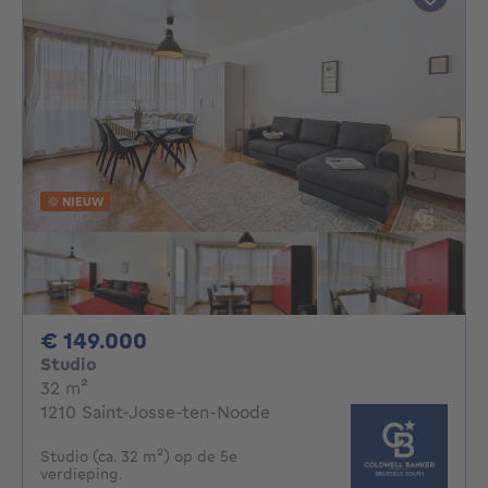
NIEUW
149000€
€ 149.000
Studio
vierkante meters
32
m²
1210 Saint-Josse-ten-Noode
Studio (ca. 32 m²) op de 5e
verdieping.