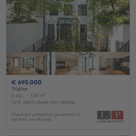
695000€
€ 695.000
Triplex
3 slaapkamers
vierkante meters
3 slp.
·
138
m²
1210 Saint-Josse-ten-Noode
Charmant achterhuis genesteld in
het hart van Brussel