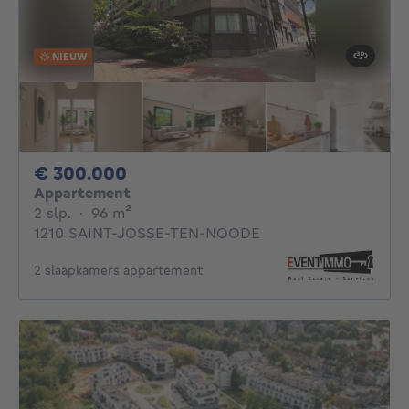
NIEUW
300000€
€ 300.000
Appartement
2 slaapkamers
vierkante meters
2 slp.
·
96
m²
1210 SAINT-JOSSE-TEN-NOODE
2 slaapkamers appartement