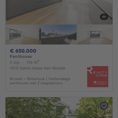
650000€
€ 650.000
Penthouse
2 slaapkamers
vierkante meters
2 slp.
·
116
m²
1210 Saint-Josse-ten-Noode
Brussel - Botanique | Hedendaags
penthouse met 2 slaapkamers