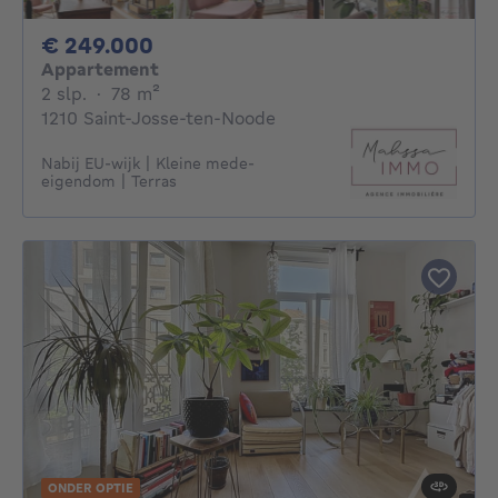
249000€
€ 249.000
Appartement
2 slaapkamers
vierkante meters
2 slp.
·
78
m²
1210 Saint-Josse-ten-Noode
Nabij EU-wijk | Kleine mede-
eigendom | Terras
ONDER OPTIE