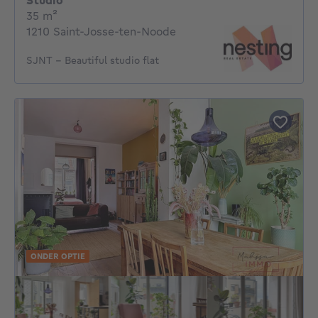
Studio
vierkante meters
35
m²
1210 Saint-Josse-ten-Noode
SJNT - Beautiful studio flat
ONDER OPTIE