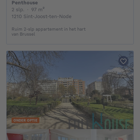
Penthouse
2 slaapkamers
vierkante meters
2 slp.
·
97
m²
1210 Sint-Joost-ten-Node
Ruim 2-slp appartement in het hart
van Brussel
ONDER OPTIE