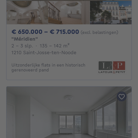
Van 650000€ Tot 
€ 650.000 - € 715.000
(excl. belastingen)
"Méridien"
2 - 3 Slaapkamers
vierkante meters
2 - 3 slp.
·
135 - 142
m²
1210 Saint-Josse-ten-Noode
Uitzonderlijke flats in een historisch
gerenoveerd pand