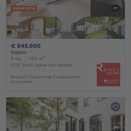
ONDER OPTIE
845000€
€ 845.000
Duplex
3 slaapkamers
vierkante meters
3 slp.
·
185
m²
1210 Saint-Josse-ten-Noode
Brussel | Duplex met 3 slaapkamers
en karakter