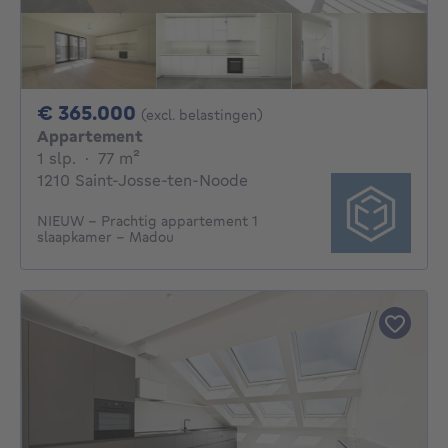
365000€
€ 365.000
(excl. belastingen)
Appartement
1 slaapkamer
vierkante meters
1 slp.
·
77
m²
1210 Saint-Josse-ten-Noode
NIEUW - Prachtig appartement 1
slaapkamer - Madou