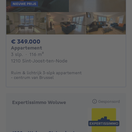
NIEUWE PRIJS
349000€
€ 349.000
Appartement
3 slaapkamers
vierkante meters
3 slp.
·
116
m²
1210 Sint-Joost-ten-Node
Ruim & lichtrijk 3-slpk appartement
- centrum van Brussel
Gesponsord
Expertissimmo Woluwe