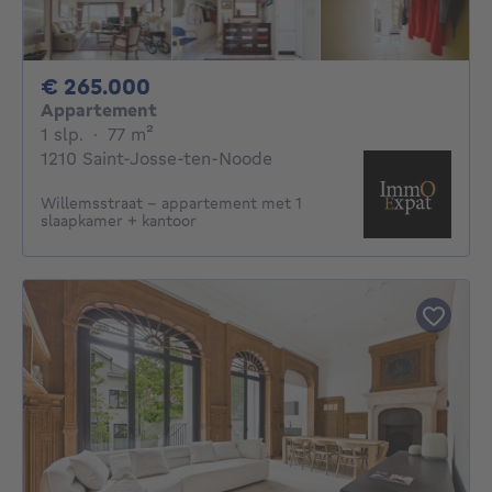
265000€
€ 265.000
Appartement
1 slaapkamer
vierkante meters
1 slp.
·
77
m²
1210 Saint-Josse-ten-Noode
Willemsstraat - appartement met 1
slaapkamer + kantoor