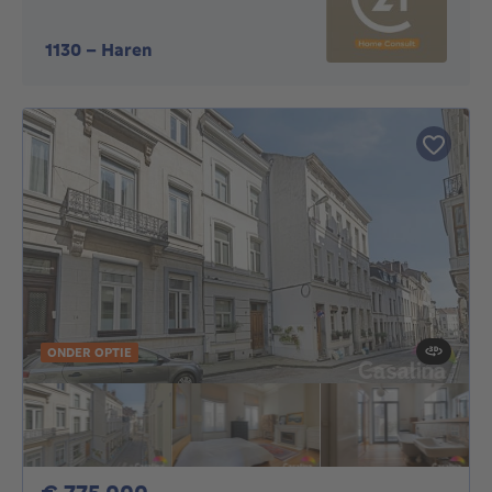
1130
-
Haren
ONDER OPTIE
775000€