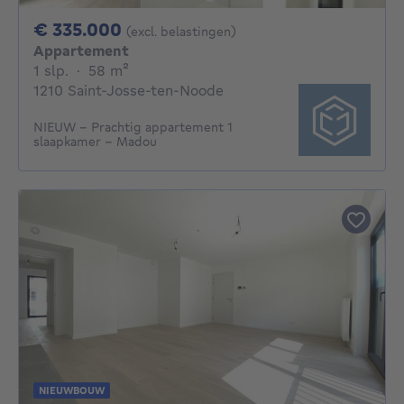
335000€
€ 335.000
(excl. belastingen)
Appartement
1 slaapkamer
vierkante meters
1 slp.
·
58
m²
1210 Saint-Josse-ten-Noode
NIEUW - Prachtig appartement 1
slaapkamer - Madou
NIEUWBOUW