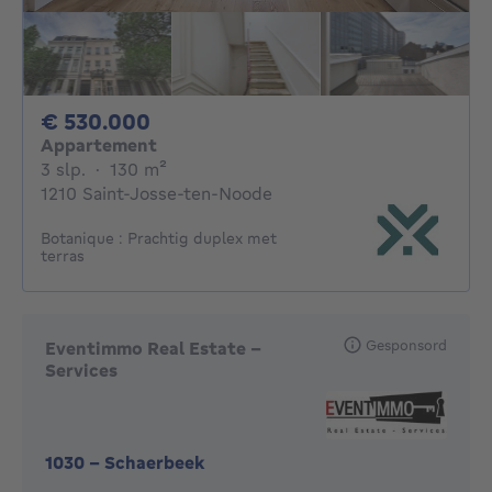
530000€
€ 530.000
Appartement
3 slaapkamers
vierkante meters
3 slp.
·
130
m²
1210 Saint-Josse-ten-Noode
Botanique : Prachtig duplex met
terras
Gesponsord
Eventimmo Real Estate -
Services
1030
-
Schaerbeek