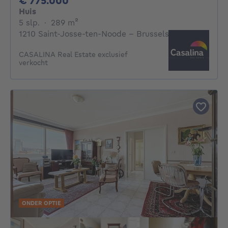
€ 775.000
Huis
5 slaapkamers
vierkante meters
5 slp.
·
289
m²
1210 Saint-Josse-ten-Noode - Brussels
CASALINA Real Estate exclusief
verkocht
ONDER OPTIE