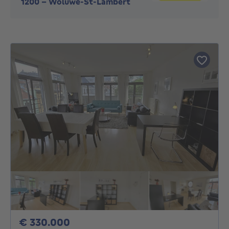
1200
-
Woluwe-St-Lambert
330000€
€ 330.000