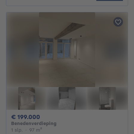
199000€
€ 199.000
Benedenverdieping
1 slaapkamer
vierkante meters
1 slp.
·
97
m²