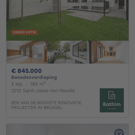
ONDER OPTIE
845000€
€ 845.000
Benedenverdieping
3 slaapkamers
vierkante meters
3 slp.
·
185
m²
1210 Saint-Josse-ten-Noode
EEN VAN DE MOOISTE RENOVATIE
PROJECTEN IN BRUSSEL