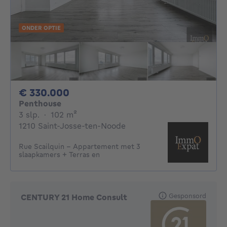
ONDER OPTIE
330000€
€ 330.000
Penthouse
3 slaapkamers
vierkante meters
3 slp.
·
102
m²
1210 Saint-Josse-ten-Noode
Rue Scailquin – Appartement met 3
slaapkamers + Terras en
Gesponsord
CENTURY 21 Home Consult