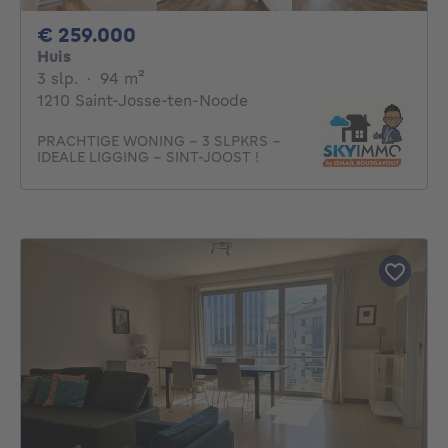
259000€
€ 259.000
Huis
3 slaapkamers
vierkante meters
3 slp.
·
94
m²
1210 Saint-Josse-ten-Noode
PRACHTIGE WONING - 3 SLPKRS -
IDEALE LIGGING - SINT-JOOST !