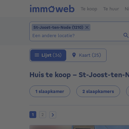
Te koop
Te huur
N
Locatie toevoegen
St-Joost-ten-Node (1210)
St-Joost-ten-Node (1210)
Locaties (Reeds geselecteerde locaties: St-
Lijst
(36)
Kaart
(25)
Huis te koop - St-Joost-ten-
1 slaapkamer
2 slaapkamers
Huidige pagina
Pagina 2
Volgende pagina
1
2