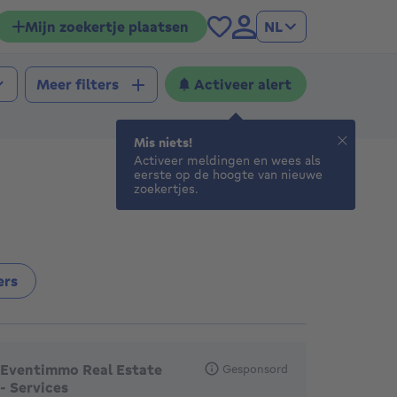
Mijn zoekertje plaatsen
NL
Activeer alert
Meer filters
Mis niets!
Activeer meldingen en wees als
eerste op de hoogte van nieuwe
zoekertjes.
ers
anbevolen agentschappen
Eventimmo Real Estate
Gesponsord
- Services