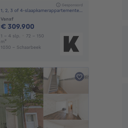
Gesponsord
1, 2, 3 of 4-slaapkamerappartementen nabij Mediapark Brussel
Vanaf
309900€
€ 309.900
1 - 4 Slaapkamers
1 - 4 slp.
72 - 150
vierkante meters
m²
1030 - Schaarbeek