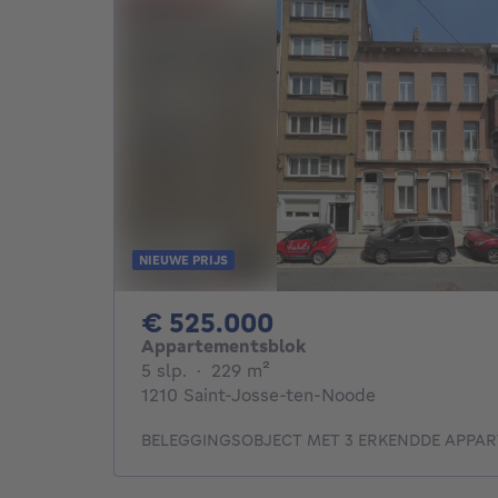
NIEUWE PRIJS
525000€
€ 525.000
Appartementsblok
5 slaapkamers
vierkante meters
5 slp.
·
229
m²
1210 Saint-Josse-ten-Noode
BELEGGINGSOBJECT MET 3 ERKENDDE APPA