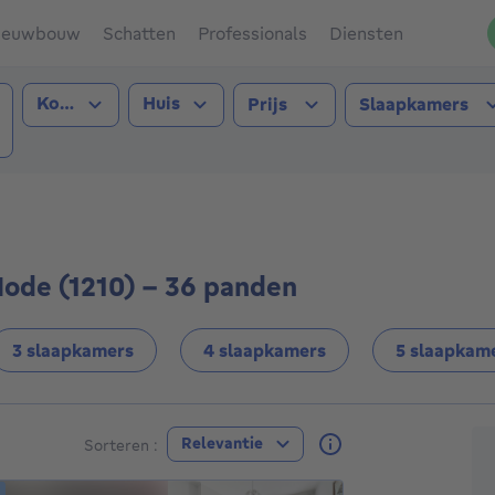
ieuwbouw
Schatten
Professionals
Diensten
Type transactie
Type pand
Kopen
Huis
Prijs
Slaapkamers
Joost-ten-Node (1210))
Node (1210) - 36 panden
3 slaapkamers
4 slaapkamers
5 slaapkam
A
Relevantie
Sorteren :