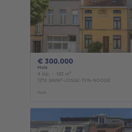
300000€
€ 300.000
Huis
4 slaapkamers
vierkante meters
4 slp.
·
132
m²
1210 SAINT-JOSSE-TEN-NOODE
Huis