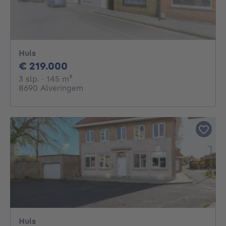
Huis
219000€
€ 219.000
3 slaapkamers
vierkante meters
3 slp.
· 145
m²
8690 Alveringem
Huis