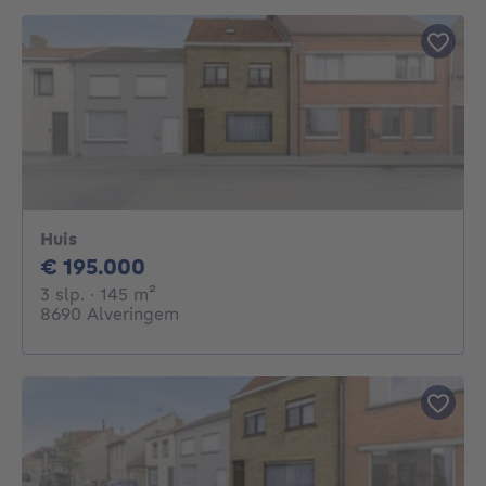
Huis
195000€
€ 195.000
3 slaapkamers
vierkante meters
3 slp.
· 145
m²
8690 Alveringem