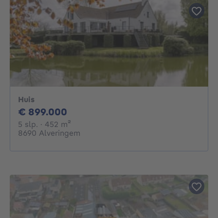
Huis
899000€
€ 899.000
5 slaapkamers
vierkante meters
5 slp.
· 452
m²
8690 Alveringem