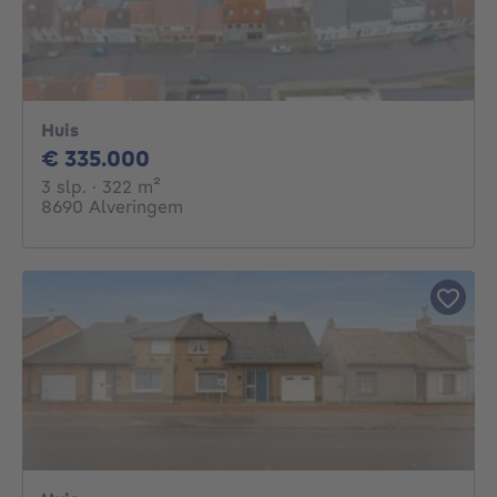
Huis
335000€
€ 335.000
3 slaapkamers
vierkante meters
3 slp.
· 322
m²
8690 Alveringem