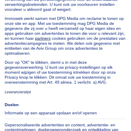
Huis te koop St-Rijkers
Huis te koop Hoogstade
Huis te koop Oeren
Appartementsblok te koop
Bel-etage te koop
Uitzonderlijk vastgoed te koop
Boerderij te koop
Bungalow te koop
Chalet te koop
Kasteel te koop
Landhuis te koop
Gebouw gemengd gebruik te koop
Andere panden te koop
Manoir te koop
Huis te koop goedkoop in Alveringem
Onze huizen buiten België
Huis te koop Frankrijk
Huis te koop Spanje
Huis te koop Italië
Huis te koop Luxemburg
Huis te koop Nederland
Over
Tools
Immoweb
Schat mijn eigendom
Pers
Hypothecair krediet met
Belfius
Jobs
Verzekeringen
Axel Springer Group
Verhuis checklist