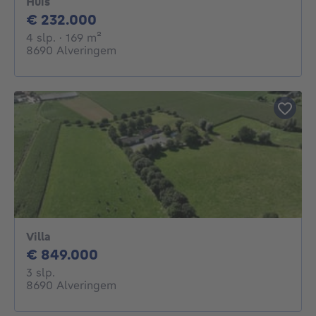
Huis
232000€
€ 232.000
4 slaapkamers
vierkante meters
4 slp.
· 169
m²
8690 Alveringem
Villa
849000€
€ 849.000
3 slaapkamers
3 slp.
8690 Alveringem