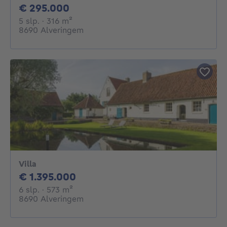
295000€
€ 295.000
5 slaapkamers
vierkante meters
5 slp.
· 316
m²
8690 Alveringem
Villa
1395000€
€ 1.395.000
6 slaapkamers
vierkante meters
6 slp.
· 573
m²
8690 Alveringem