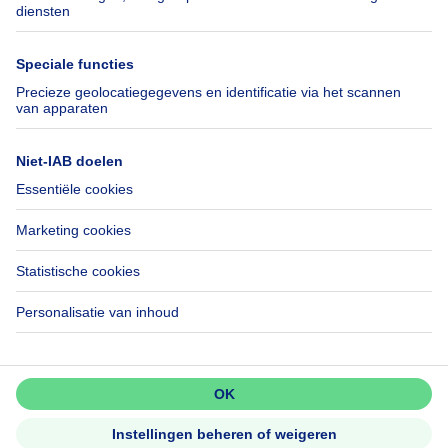
SeLoger.com
Immowelt.de
Hulp
Volg ons
Veelgestelde vragen
Immoweb Blog
Fraude
Facebook
Toegankelijkheid
X
Contacteer ons
LinkedIn
Immoweb SA © 2026 - Alle rechten voorbehouden
Gebruiksvoorwaarden
Cookie instellingen
Privacybeleid
Rangschikking regels
Mis niets!
Activeer meldingen en wees als
eerste op de hoogte van nieuwe
zoekertjes.
3044 -
d2b95f88ad4c2e3527743d6bd81664b3a2df8b8e -