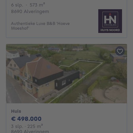
6 slaapkamers
vierkante meters
6 slp.
·
573
m²
8690 Alveringem
Authentieke Luxe B&B 'Hoeve
Moeshof'
Huis
498000€
€ 498.000
3 slaapkamers
vierkante meters
3 slp.
· 225
m²
8690 Alveringem