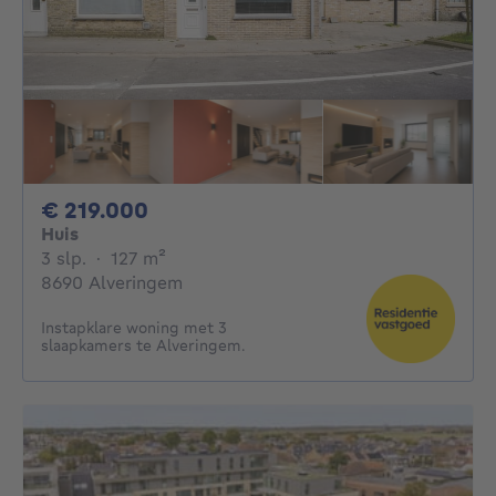
219000€
€ 219.000
Huis
3 slaapkamers
vierkante meters
3 slp.
·
127
m²
8690 Alveringem
Instapklare woning met 3
slaapkamers te Alveringem.