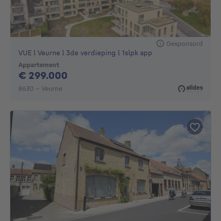
Gesponsord
VUE l Veurne l 3de verdieping l 1slpk app
Appartement
299000€
€ 299.000
8630 - Veurne