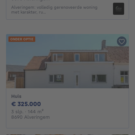
Alveringem: volledig gerenoveerde woning
met karakter, ru...
ONDER OPTIE
Huis
325000€
€ 325.000
3 slaapkamers
vierkante meters
3 slp.
· 144
m²
8690 Alveringem