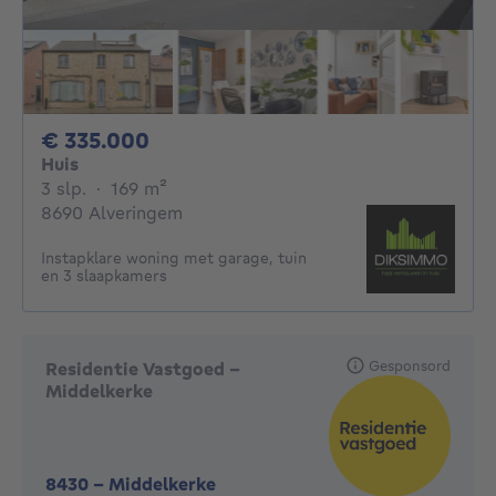
335000€
€ 335.000
Huis
3 slaapkamers
vierkante meters
3 slp.
·
169
m²
8690 Alveringem
Instapklare woning met garage, tuin
en 3 slaapkamers
Gesponsord
Residentie Vastgoed -
Middelkerke
8430
-
Middelkerke