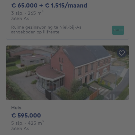
65000€ + 1515€
€ 65.000 + € 1.515/maand
3 slaapkamers
vierkante meters
3 slp.
· 265
m²
3665 As
Ruime gezinswoning te Niel-bij-As
aangeboden op lijfrente
Huis
595000€
€ 595.000
5 slaapkamers
vierkante meters
5 slp.
· 425
m²
3665 As