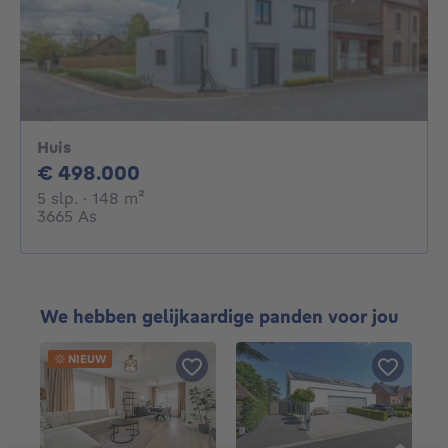
Huis
498000€
€ 498.000
5 slaapkamers
vierkante meters
5 slp.
· 148
m²
3665 As
We hebben gelijkaardige panden voor jou
NIEUW