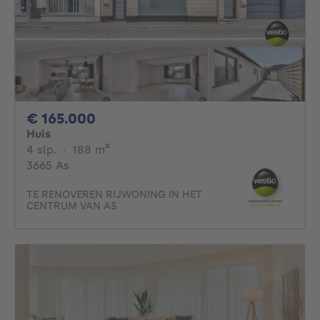
165000€
€ 165.000
Huis
4 slaapkamers
vierkante meters
4 slp.
·
188
m²
3665 As
TE RENOVEREN RIJWONING IN HET
CENTRUM VAN AS