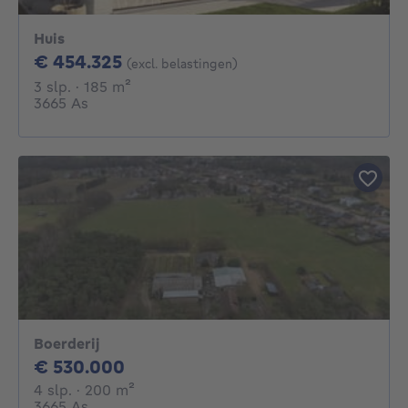
Huis
454325€
€ 454.325
(excl. belastingen)
3 slaapkamers
vierkante meters
3 slp.
· 185
m²
3665 As
Boerderij
530000€
€ 530.000
4 slaapkamers
vierkante meters
4 slp.
· 200
m²
3665 As