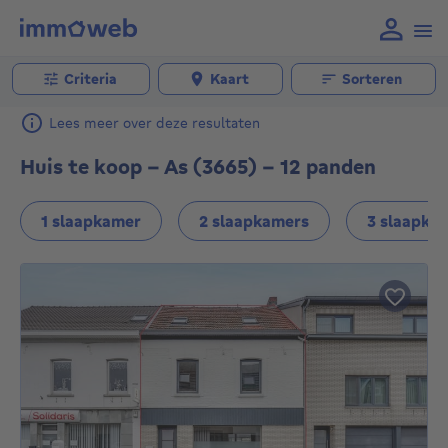
Criteria
Kaart
Sorteren
Lees meer over deze resultaten
Huis te koop - As (3665) - 12 panden
1 slaapkamer
2 slaapkamers
3 slaapka