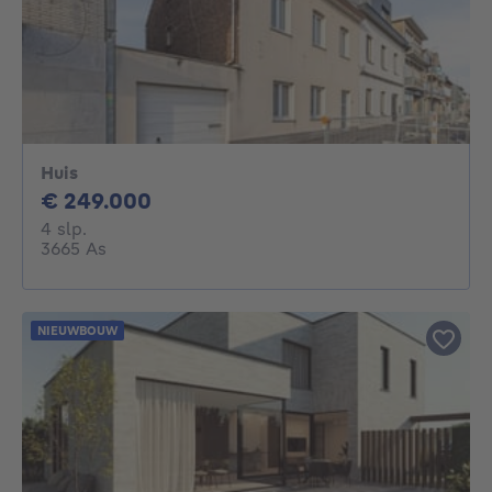
Huis
249000€
€ 249.000
4 slaapkamers
4 slp.
3665 As
NIEUWBOUW