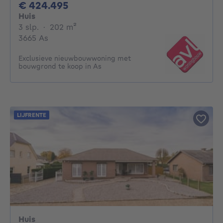
424495€
€ 424.495
Huis
3 slaapkamers
vierkante meters
3 slp.
·
202
m²
3665 As
Exclusieve nieuwbouwwoning met
bouwgrond te koop in As
LIJFRENTE
Huis