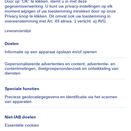
Huis te koop Luxemburg
Huis te koop Nederland
Over
Tools
Immoweb
Schat mijn eigendom
Pers
Hypothecair krediet met
Belfius
Jobs
Verzekeringen
Axel Springer Group
Verhuis checklist
SeLoger.com
Immowelt.de
Hulp
Volg ons
Veelgestelde vragen
Immoweb Blog
Fraude
Facebook
Toegankelijkheid
X