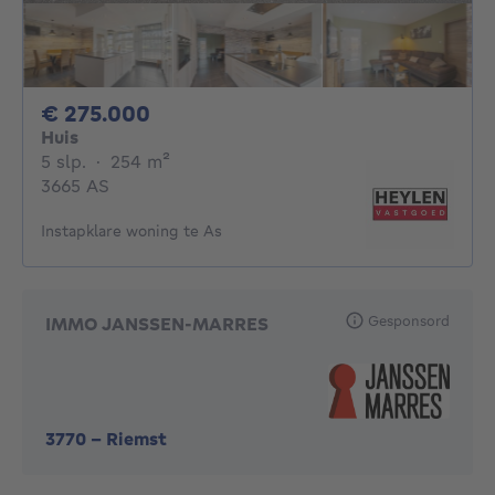
275000€
€ 275.000
Huis
5 slaapkamers
vierkante meters
5 slp.
·
254
m²
3665 AS
Instapklare woning te As
Gesponsord
IMMO JANSSEN-MARRES
3770
-
Riemst