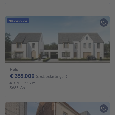
NIEUWBOUW
Huis
355000€
€ 355.000
(excl. belastingen)
4 slaapkamers
vierkante meters
4 slp.
· 235
m²
3665 As