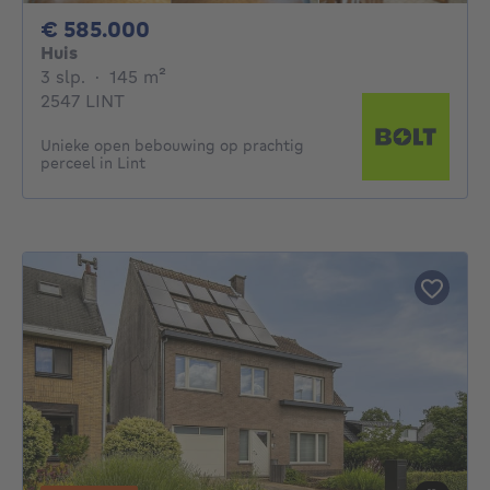
585000€
€ 585.000
Huis
3 slaapkamers
vierkante meters
3 slp.
·
145
m²
2547 LINT
Unieke open bebouwing op prachtig
perceel in Lint