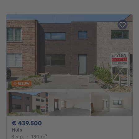
NIEUW
439500€
€ 439.500
Huis
3 slaapkamers
vierkante meters
3 slp.
·
180
m²