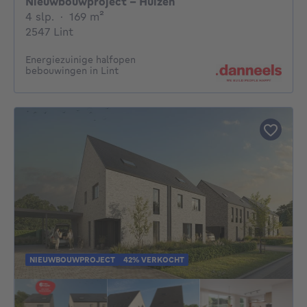
Nieuwbouwproject - Huizen
4 slaapkamers
vierkante meters
4 slp.
·
169
m²
2547 Lint
Energiezuinige halfopen
bebouwingen in Lint
NIEUWBOUWPROJECT
42% VERKOCHT