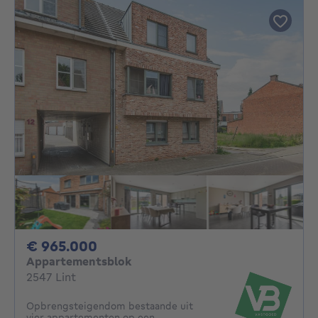
965000€
€ 965.000
Appartementsblok
2547 Lint
Opbrengsteigendom bestaande uit
vier appartementen op een...