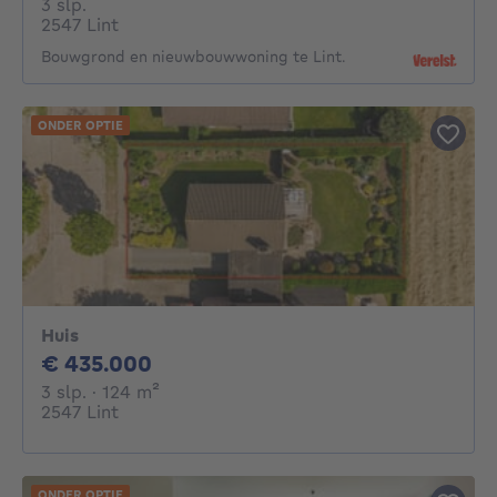
3 slaapkamers
3 slp.
2547 Lint
Bouwgrond en nieuwbouwwoning te Lint.
ONDER OPTIE
Huis
435000€
€ 435.000
3 slaapkamers
vierkante meters
3 slp.
· 124
m²
2547 Lint
ONDER OPTIE