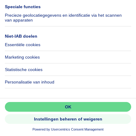
Huis te koop Luxemburg
Huis te koop Nederland
Over
Tools
Immoweb
Schat mijn eigendom
Pers
Hypothecair krediet met
Belfius
Jobs
Verzekeringen
Axel Springer Group
Verhuis checklist
SeLoger.com
Immowelt.de
Mis niets!
Activeer meldingen en wees als
eerste op de hoogte van nieuwe
Hulp
Volg ons
zoekertjes.
Veelgestelde vragen
Immoweb Blog
Fraude
Facebook
Activeer alert
Toegankelijkheid
X