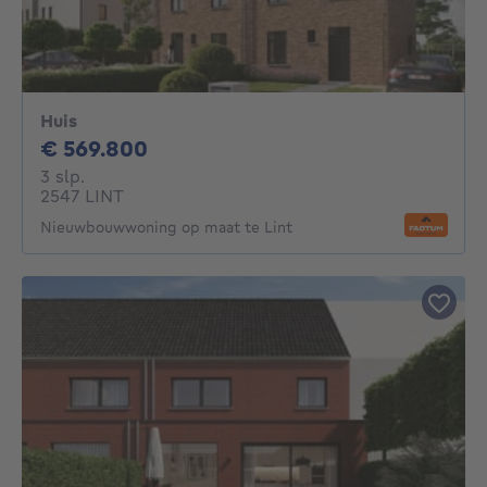
Huis
569800€
€ 569.800
3 slaapkamers
3 slp.
2547 LINT
Nieuwbouwwoning op maat te Lint