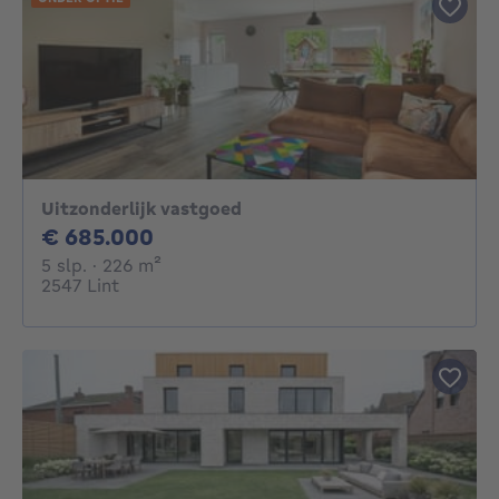
Uitzonderlijk vastgoed
685000€
€ 685.000
5 slaapkamers
vierkante meters
5 slp.
· 226
m²
2547 Lint