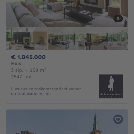
1045000€
€ 1.045.000
Huis
3 slaapkamers
vierkante meters
3 slp.
·
258
m²
2547 Lint
Luxueus en toekomstgericht wonen
op toplocatie in Lint