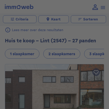
Criteria
Kaart
Sorteren
Lees meer over deze resultaten
Huis te koop - Lint (2547) - 27 panden
1 slaapkamer
2 slaapkamers
3 slaapka