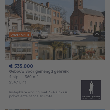
ONDER OPTIE
535000€
€ 535.000
Gebouw voor gemengd gebruik
4 slaapkamers
vierkante meters
4 slp.
·
360
m²
2547 Lint
Instapklare woning met 3-4 slpks &
polyvalente handelsruimte