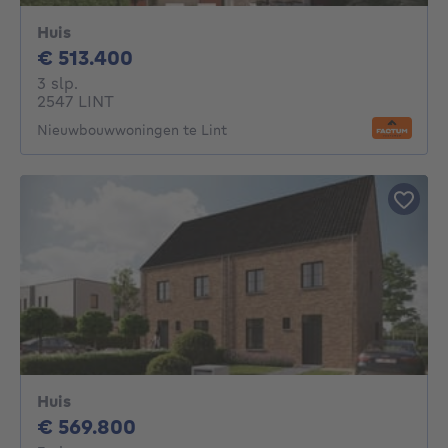
Huis
513400€
€ 513.400
3 slaapkamers
3 slp.
2547 LINT
Nieuwbouwwoningen te Lint
Huis
569800€
€ 569.800