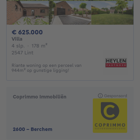
625000€
€ 625.000
Villa
4 slaapkamers
vierkante meters
4 slp.
·
178
m²
2547 Lint
Riante woning op een perceel van
944m² op gunstige ligging!
Gesponsord
Coprimmo Immobiliën
2600
-
Berchem