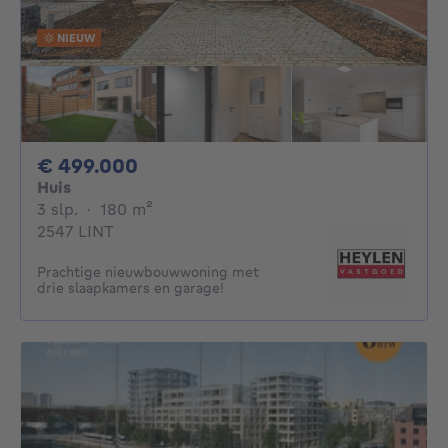
NIEUW
499000€
€ 499.000
Huis
3 slaapkamers
vierkante meters
3 slp.
·
180
m²
2547 LINT
Prachtige nieuwbouwwoning met
drie slaapkamers en garage!