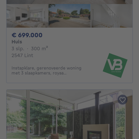
699000€
€ 699.000
Huis
3 slaapkamers
vierkante meters
3 slp.
·
300
m²
2547 Lint
Instapklare, gerenoveerde woning
met 3 slaapkamers, royaa...