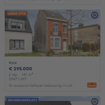
ONDER OPTIE
Huis
295000€
€ 295.000
2 slaapkamers
vierkante meters
2 slp.
· 141
m²
2547 LINT
Te renoveren halfopen bebouwing in Lint
NIEUWBOUWPROJECT