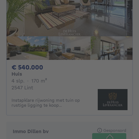
540000€
€ 540.000
Huis
4 slaapkamers
vierkante meters
4 slp.
·
170
m²
2547 Lint
Instapklare rijwoning met tuin op
rustige ligging te koop...
Gesponsord
Immo Dillen bv