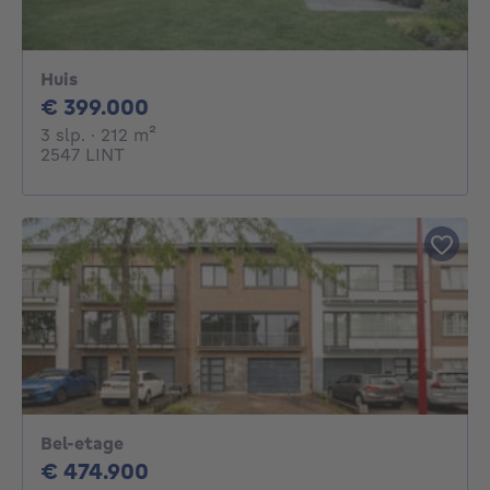
Huis
399000€
€ 399.000
3 slaapkamers
vierkante meters
3 slp.
· 212
m²
2547 LINT
Bel-etage
474900€
€ 474.900