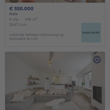
550000€
€ 550.000
Huis
4 slaapkamers
vierkante meters
4 slp.
·
198
m²
2547 Lint
Lichtrijke halfopen bebouwing op
toplocatie te Lint