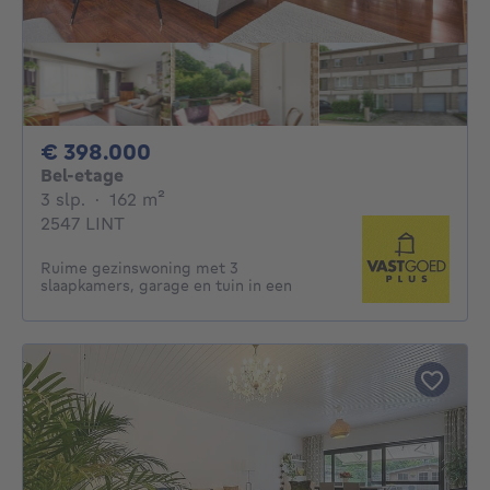
398000€
€ 398.000
Bel-etage
3 slaapkamers
vierkante meters
3 slp.
·
162
m²
2547 LINT
Ruime gezinswoning met 3
slaapkamers, garage en tuin in een