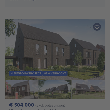
NIEUWBOUWPROJECT
85% VERKOCHT
504000€
€ 504.000
(excl. belastingen)