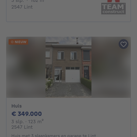
3 slp.
·
162
m²
2547 Lint
NIEUW
Huis
349000€
€ 349.000
3 slaapkamers
vierkante meters
3 slp.
· 123
m²
2547 Lint
Huis met 3 slaapkamers en garage te Lint