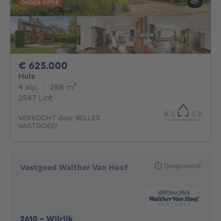
ONDER OPTIE
625000€
€ 625.000
Huis
4 slaapkamers
vierkante meters
4 slp.
·
288
m²
2547 Lint
VERKOCHT door BELLES
VASTGOED!
Gesponsord
Vastgoed Walther Van Hoof
2610
-
Wilrijk