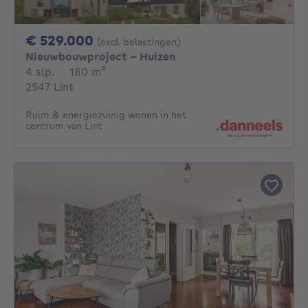
529000€
€ 529.000
(excl. belastingen)
Nieuwbouwproject - Huizen
4 slaapkamers
vierkante meters
4 slp.
·
180
m²
2547 Lint
Ruim & energiezuinig wonen in het
centrum van Lint