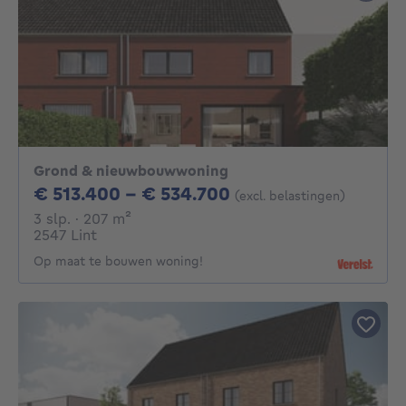
Grond & nieuwbouwwoning
Van 513400€ Tot 5
€ 513.400 - € 534.700
(excl. belastingen)
3 slaapkamers
vierkante meters
3 slp.
· 207
m²
2547 Lint
Op maat te bouwen woning!