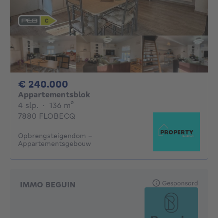
240000€
€ 240.000
Appartementsblok
4 slaapkamers
vierkante meters
4 slp.
·
136
m²
7880 FLOBECQ
Opbrengsteigendom -
Appartementsgebouw
Gesponsord
IMMO BEGUIN