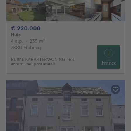
220000€
€ 220.000
Huis
4 slaapkamers
vierkante meters
4 slp.
·
235
m²
7880 Flobecq
RUIME KARAKTERWONING met
enorm veel potentieel!