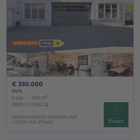
ONDER OPTIE
350000€
€ 350.000
Huis
2 slaapkamers
vierkante meters
2 slp.
·
140
m²
7880 FLOBECQ
GERENOVEERDE WONING MET
LOODS VAN 375M2!