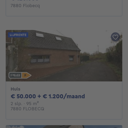
7880 Flobecq
LIJFRENTE
Huis
50000€ + 1200
€ 50.000 + € 1.200/maand
2 slaapkamers
vierkante meters
2 slp.
· 95
m²
7880 FLOBECQ