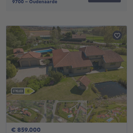
9700
-
Oudenaarde
859000€
€ 859.000