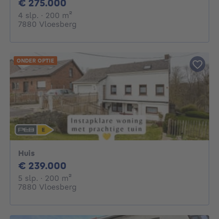
275000€
€ 275.000
4 slaapkamers
vierkante meters
4 slp.
· 200
m²
7880 Vloesberg
ONDER OPTIE
Huis
239000€
€ 239.000
5 slaapkamers
vierkante meters
5 slp.
· 200
m²
7880 Vloesberg