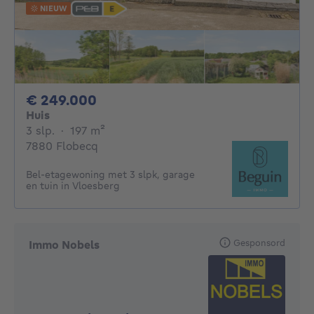
NIEUW
249000€
€ 249.000
Huis
3 slaapkamers
vierkante meters
3 slp.
·
197
m²
7880 Flobecq
Bel-etagewoning met 3 slpk, garage
en tuin in Vloesberg
Gesponsord
Immo Nobels