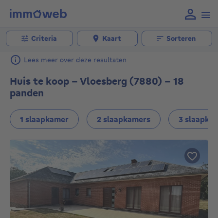
Criteria
Kaart
Sorteren
Lees meer over deze resultaten
Huis te koop - Vloesberg (7880) - 18
panden
1 slaapkamer
2 slaapkamers
3 slaapka