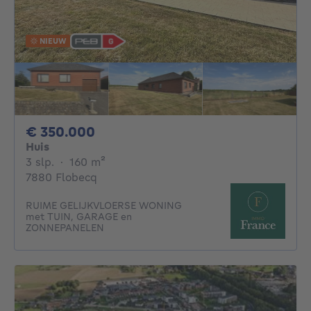
NIEUW
350000€
€ 350.000
Huis
3 slaapkamers
vierkante meters
3 slp.
·
160
m²
7880 Flobecq
RUIME GELIJKVLOERSE WONING
met TUIN, GARAGE en
ZONNEPANELEN