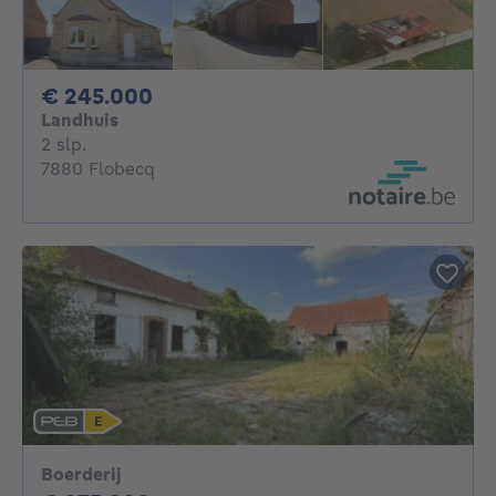
245000€
€ 245.000
Landhuis
2 slaapkamers
2 slp.
7880 Flobecq
Boerderij