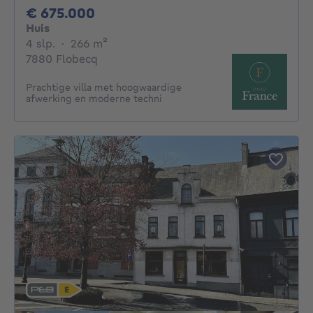
675000€
€ 675.000
Huis
4 slaapkamers
vierkante meters
4 slp.
·
266
m²
7880 Flobecq
Prachtige villa met hoogwaardige
afwerking en moderne techni