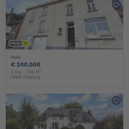
Huis
240000€
€ 240.000
3 slaapkamers
vierkante meters
3 slp.
· 136
m²
7880 Flobecq