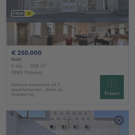
250000€
€ 250.000
Huis
5 slaapkamers
vierkante meters
5 slp.
·
208
m²
7880 Flobecq
Gebouw bestaande uit 2
appartementen, ideaal als
investering