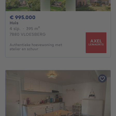
995000€
€ 995.000
Huis
4 slaapkamers
vierkante meters
4 slp.
·
395
m²
7880 VLOESBERG
Authentieke hoevewoning met
atelier en schuur