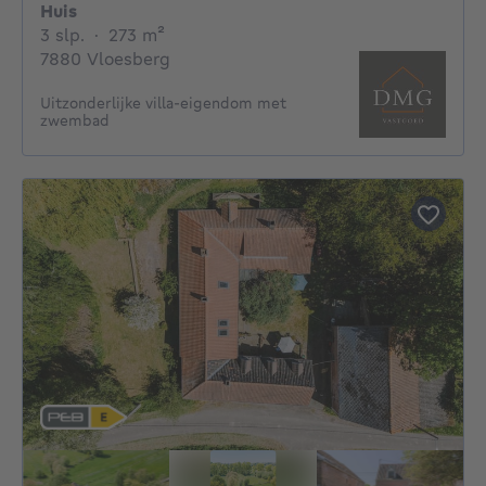
Huis
3 slaapkamers
vierkante meters
3 slp.
·
273
m²
7880 Vloesberg
Uitzonderlijke villa-eigendom met
zwembad