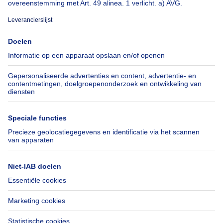
Over
Tools
Immoweb
Schat mijn eigendom
Pers
Hypothecair krediet met
Belfius
Jobs
Verzekeringen
Axel Springer Group
Verhuis checklist
SeLoger.com
Immowelt.de
Hulp
Volg ons
Veelgestelde vragen
Immoweb Blog
Fraude
Facebook
Toegankelijkheid
X
Contacteer ons
LinkedIn
Immoweb SA © 2026 - Alle rechten voorbehouden