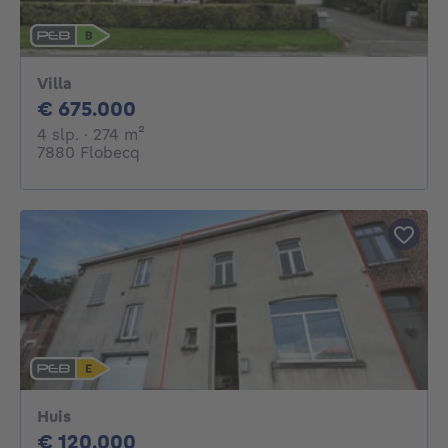
Villa
675000€
€ 675.000
4 slaapkamers
vierkante meters
4 slp.
· 274
m²
7880 Flobecq
Huis
120000€
€ 120.000