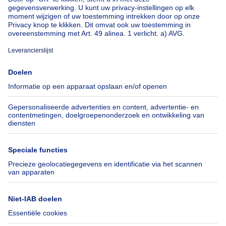
Over
Tools
Immoweb
Schat mijn eigendom
Pers
Hypothecair krediet met
Belfius
Jobs
Verzekeringen
Axel Springer Group
Verhuis checklist
SeLoger.com
Immowelt.de
Hulp
Volg ons
Veelgestelde vragen
Immoweb Blog
Fraude
Facebook
Toegankelijkheid
X
Contacteer ons
LinkedIn