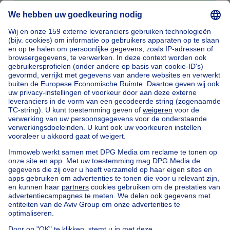
Bericht sturen
Home
België
Brussel (provincie)
Brussel (arrondissement)
Kopen uw huis in Anderlecht
Onze huizen buiten België
Huis te koop Frankrijk
Huis te koop Spanje
Huis te koop Italië
Huis te koop Luxemburg
Huis te koop Nederland
Goedkoop vastgoed
Goedkoop huis te koop
Goedkope appartementen te huur
Onze huurwoningen met slaapkamers
Appartement te koop met 3 slaapkamers Oostende
Huis te koop met 3 slaapkamers Stene
Huis te koop met 3 slaapkamers Deurne