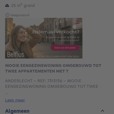
vierkante meters
25
m²
grond
Gesponsord
MOOIE EENGEZINSWONING OMGEBOUWD TOT
TWEE APPARTEMENTEN MET T
ANDERLECHT - REF: 7313136 - MOOIE
EENGEZINSWONING OMGEBOUWD TOT TWEE
APPARTEMENTEN MET TUIN !!!
...
Wij bieden te koop aan deze mooie, erkende
lees meer
eengezinswoning, momenteel verbouwd tot 2
appartementen voor een totaal van +-152m2
Algemeen