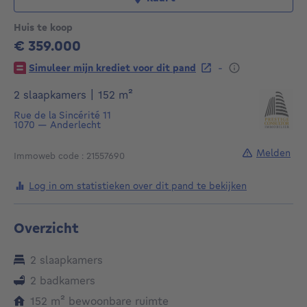
Huis te koop
€ 359.000
359000€
-
Simuleer mijn krediet voor dit pand
vierkante meters
2 slaapkamers
|
152
m²
Rue de la Sincérité 11
1070
—
Anderlecht
Melden
Immoweb code : 21557690
Log in om statistieken over dit pand te bekijken
Overzicht
2 slaapkamers
2 badkamers
vierkante meters
152
m²
bewoonbare ruimte