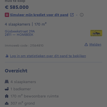
Huis te koop
€ 585.000
585000€
-
Simuleer mijn krediet voor dit pand
vierkante meters
4 slaapkamers
|
170
m²
Gijsbeekstraat 29A
2811
—
HOMBEEK
Melden
Immoweb code : 21564810
Log in om statistieken over dit pand te bekijken
Overzicht
4 slaapkamers
1 badkamer
vierkante meters
170
m²
bewoonbare ruimte
vierkante meters
307
m²
grond