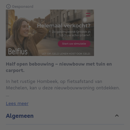
Gesponsord
Half open bebouwing - nieuwbouw met tuin en
carport.
In het rustige Hombeek, op fietsafstand van
Mechelen, kan u deze nieuwbouwwoning ontdekken.
Laat u verrassen door de ruimte en het licht in alle
...
vertrekken van deze woning.
lees meer
Op het gelijkvloers komt u binnen in de zeer ruime
inkomhal die toegang verschaft aan de praktische
Algemeen
berging en een eerste, apart toilet. De ruime keuken
met een kookeiland biedt veel opbergmogelijkheden