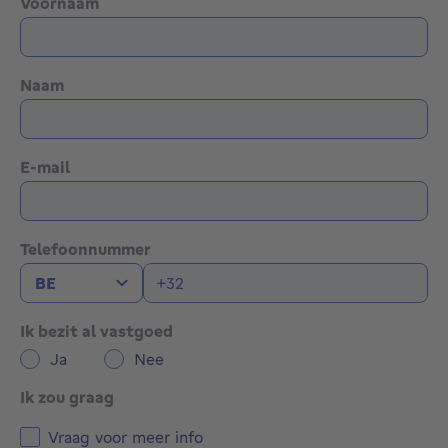
Voornaam
Document zijn consulteerbaar op www.vac-online.be
of 0475/478.477
Ons kantoor kan je bereiken van maandag tem
Naam
zaterdag van 8u tem 22u.
E-mail
Telefoonnummer
Ik bezit al vastgoed
Ja
Nee
Ik zou graag
Vraag voor meer info