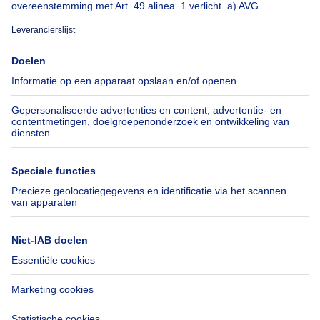
Over
Tools
Immoweb
Schat mijn eigendom
Pers
Hypothecair krediet met
Belfius
Jobs
Verzekeringen
Axel Springer Group
Verhuis checklist
SeLoger.com
Immowelt.de
Hulp
Volg ons
Veelgestelde vragen
Immoweb Blog
Fraude
Facebook
Toegankelijkheid
X
Contacteer ons
LinkedIn
Immoweb SA © 2026 - Alle rechten voorbehouden