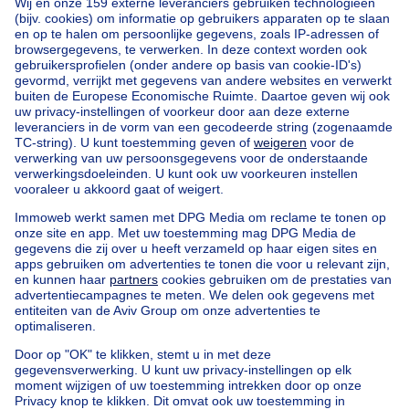
Home
België
Antwerpen (provincie)
Mechelen (arrondissement)
Kopen uw huis in Hombeek
Onze huizen buiten België
Huis te koop Frankrijk
Huis te koop Spanje
Huis te koop Italië
Huis te koop Luxemburg
Huis te koop Nederland
Goedkoop vastgoed
Goedkoop huis te koop
Goedkope appartementen te huur
Onze huurwoningen met slaapkamers
Appartement te koop met 3 slaapkamers Oostende
Huis te koop met 3 slaapkamers Stene
Huis te koop met 3 slaapkamers Deurne