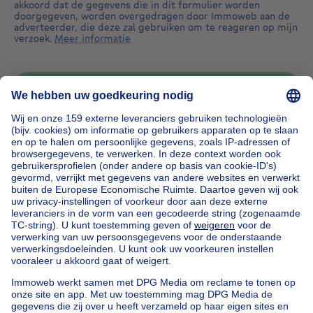
akkoord dat de gegevens die in dit formulier worden
doorgegeven, worden overgedragen door Immoweb aan de
adverteerder, die deze zal gebruiken om te reageren op mijn
verzoek.
Meer informatie
Bericht sturen
Home
België
Brussel (provincie)
Brussel (arrondissement)
Kopen uw huis in Uccle
Onze huizen buiten België
Huis te koop Frankrijk
Huis te koop Spanje
Huis te koop Italië
Huis te koop Luxemburg
Huis te koop Nederland
Goedkoop vastgoed
Goedkoop huis te koop