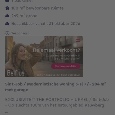
1 badkamer
vierkante meters
180
m²
bewoonbare ruimte
vierkante meters
269
m²
grond
Beschikbaar vanaf : 31 oktober 2026
Gesponsord
Sint-Job / Modernistische woning 3-sl +/- 204 m²
met garage
EXCLUSIVITEIT THE PORTFOLIO - UKKEL / Sint-Job
- Op slechts 100m van het natuurgebied Kauwberg
en in de onmiddellijke nabijheid van het Sint-Jobplein,
...