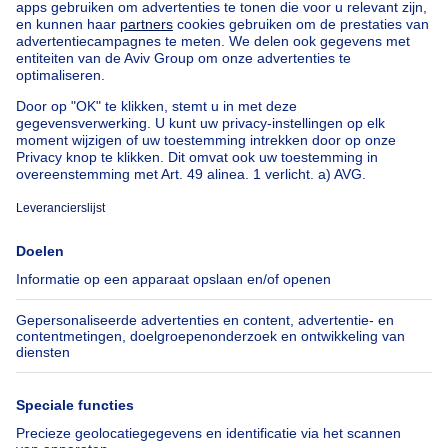
Goedkope appartementen te huur
Onze huurwoningen met slaapkamers
Appartement te koop met 3 slaapkamers Oostende
Huis te koop met 3 slaapkamers Stene
Huis te koop met 3 slaapkamers Deurne
Over
Tools
Immoweb
Schat mijn eigendom
Pers
Hypothecair krediet met
Belfius
Jobs
Verzekeringen
Axel Springer Group
Verhuis checklist
SeLoger.com
Immowelt.de
Hulp
Volg ons