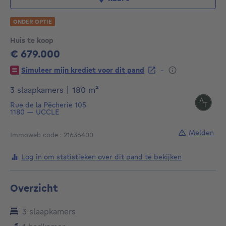
ONDER OPTIE
Huis te koop
€ 679.000
679000€
-
Simuleer mijn krediet voor dit pand
vierkante meters
3 slaapkamers
|
180
m²
Rue de la Pêcherie 105
1180
—
UCCLE
Melden
Immoweb code : 21636400
Log in om statistieken over dit pand te bekijken
Overzicht
3 slaapkamers