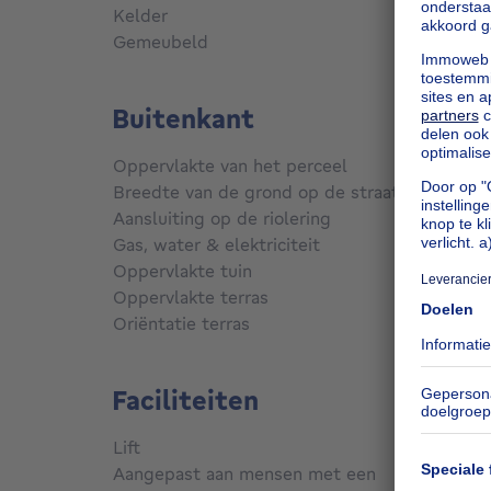
Kelder
Ja
Gemeubeld
Nee
Buitenkant
Oppervlakte van het perceel
196
m²
me
Breedte van de grond op de straat
8 m
Aansluiting op de riolering
Aanges
Gas, water & elektriciteit
Ja
Oppervlakte tuin
90
m²
Oppervlakte terras
30
m²
Oriëntatie terras
Zuid
Faciliteiten
Lift
Nee
Aangepast aan mensen met een