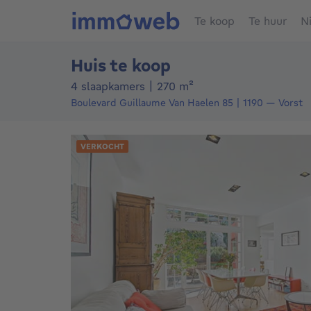
Te koop
Te huur
N
Huis te koop
vierkante meters
4 slaapkamers
|
270
m²
Boulevard Guillaume Van Haelen 85
1190
—
Vorst
VERKOCHT