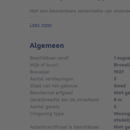
Met een bewoonbare oppervlakte van ongevee
...
van 1 are 80 centiare, zal deze woning u met
charme, haar lichtinval en de kwaliteit van de 
lees meer
Via een aangename inkomhal met vestiaire en 
ruime en lichtrijke leefruimtes in loftstijl met
Algemeen
volledig uitgeruste open keuken met centraal 
geven uit op het terras en de zuidgerichte tui
Beschikbaar vanaf
1 augu
Wijk of buurt
Bruxell
De twee bovenverdiepingen herbergen het na
Bouwjaar
1927
slaapkamers van mooie afmetingen (±12 m² el
Aantal verdiepingen
3
douchekamer en twee bureauruimtes, wat tal 
Staat van het gebouw
Goed
biedt.
Beschermd erfgoed
Niet g
Gevelbreedte aan de straatkant
8 m
De kelderverdieping omvat verschillende keld
Aantal gevels
2
Diversen: houten ramen met dubbele beglazi
Omgeving type
Woonge
elektriciteit conform.
stedeli
Asbestcertificaat is beschikbaar
Niet g