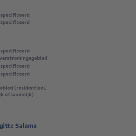
vierkante meters
especificeerd
especificeerd
especificeerd
verstromingsgebied
especificeerd
especificeerd
bied (residentieel,
jk of landelijk)
igitte Salama