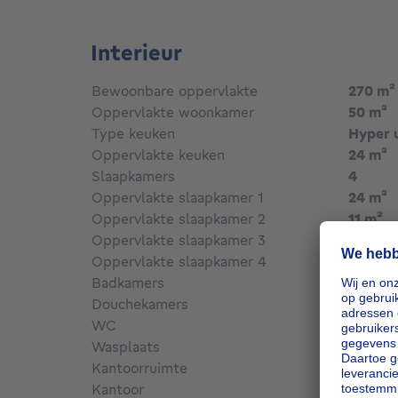
Voor alle informatie of een bezoek, gelieve 
Brigitte Salama op 0488 366 788.
Interieur
Bewoonbare oppervlakte
270
m²
Oppervlakte woonkamer
50
m²
Type keuken
Hyper 
Oppervlakte keuken
24
m²
Slaapkamers
4
Oppervlakte slaapkamer 1
24
m²
v
Oppervlakte slaapkamer 2
11
m²
Oppervlakte slaapkamer 3
17
m²
Oppervlakte slaapkamer 4
12
m²
Badkamers
2
Douchekamers
1
WC
3
Wasplaats
Ja
v
Kantoorruimte
11
m²
Kantoor
Ja