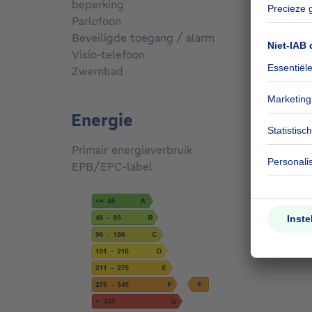
beperking
Nee
Parlofoon
Ja
Beveiligde toegang / alarm
Ja
Visio-telefoon
Ja
Zwembad
Nee
Energie
Primair energieverbruik
291
kW
EPB/EPC-label
F