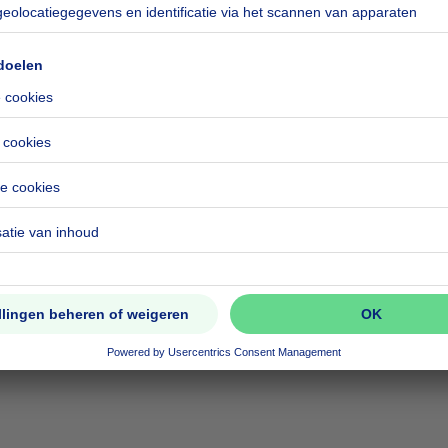
kilowattuur per vierkante meters
h/m²