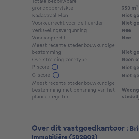
Totale bebouwbare
grondoppervlakte
330
m²
Kadastraal Plan
Niet g
Voorkeurrecht voor de huurder
Niet g
Verkavelingsvergunning
Nee
Voorkooprecht
Nee
Meest recente stedenbouwkundige
bestemming
Niet g
Overstroming zonetype
Geen o
P-score
Niet g
G-score
Niet g
Meest recente stedenbouwkundige
bestemming met benaming van het
Woonge
plannenregister
stedeli
Over dit vastgoedkantoor
: Br
Immobilière
(502802)