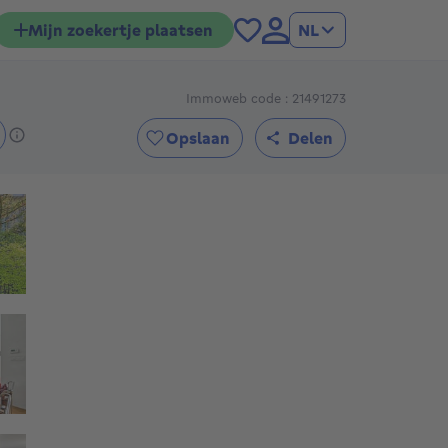
Mijn zoekertje plaatsen
NL
€
Immoweb code : 21491273
Opslaan
Delen