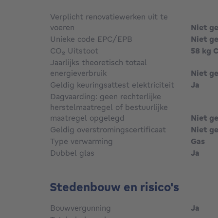
Verplicht renovatiewerken uit te
voeren
Niet g
Unieke code EPC/EPB
Niet g
CO₂ Uitstoot
58 kg 
Jaarlijks theoretisch totaal
energieverbruik
Niet g
Geldig keuringsattest elektriciteit
Ja
Dagvaarding: geen rechterlijke
herstelmaatregel of bestuurlijke
maatregel opgelegd
Niet g
Geldig overstromingscertificaat
Niet g
Type verwarming
Gas
Dubbel glas
Ja
Stedenbouw en risico's
Bouwvergunning
Ja