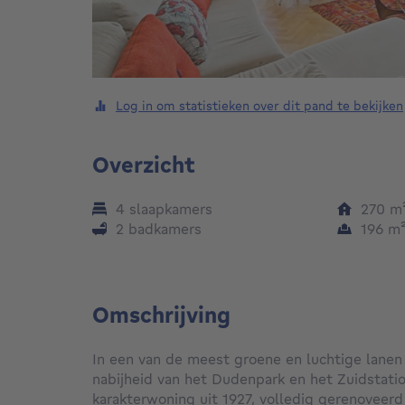
Log in om statistieken over dit pand te bekijken
Overzicht
4 slaapkamers
270
m
2 badkamers
196
m
Omschrijving
In een van de meest groene en luchtige lanen 
nabijheid van het Dudenpark en het Zuidstati
karakterwoning uit 1927, volledig gerenoveerd 