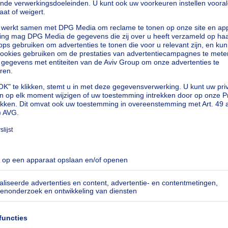
vierkante meters
ters
loten
vierkante meters
vierkante meters