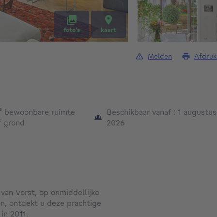
foto's
kaart
Melden
Afdruk
vierkante meters
²
bewoonbare ruimte
Beschikbaar vanaf : 1 augustus
vierkante meters
²
grond
2026
van Vorst, op onmiddellijke
on, ontdekt u deze prachtige
in 2011.