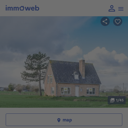
1/45
map