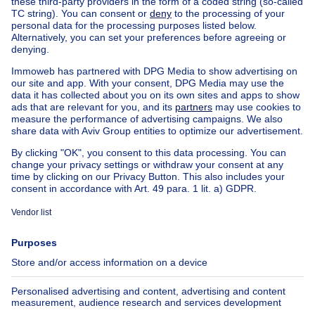
Home
Belgium
West Flanders (province)
Veurne (district)
Buy your house in Alveringem
House out of Belgium
House for sale France
House for sale Spain
House for sale Italy
House for sale Luxembourg
House for sale Netherlands
Our cheap properties
Cheap houses for sale
Cheap apartments for rent
About
Tools
Immoweb
Estimate my property
Press
Mortgage credit with Belfius
Jobs
Insurances
Axel Springer Group
SeLoger.com