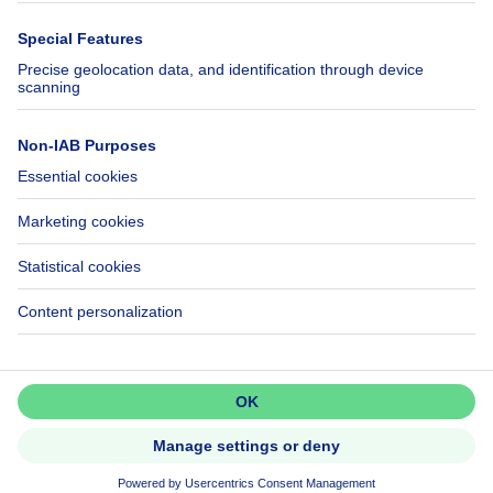
Immowelt.de
Help
Follow Us
FAQ
Facebook
Fraud
X
Accessibility
LinkedIn
Contact us
Immoweb SA © 2026 - All rights reserved
Terms of use
Cookie settings
Privacy
Ranking rules
3044 -
d2b95f88ad4c2e3527743d6bd81664b3a2df8b8e -