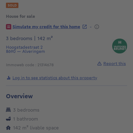
SOLD
House for sale
€
-
Simulate my credit for this home
square meters
3 bedrooms
|
142
m²
Hoogstadestraat 2
8690
—
Alveringem
Report this
Immoweb code : 21314678
Log in to see statistics about this property
Overview
3 bedrooms
1 bathroom
square meters
142
m²
livable space