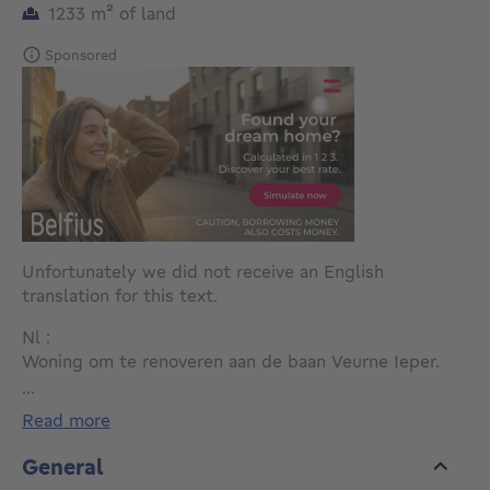
square meters
1233
m²
of land
Sponsored
Unfortunately we did not receive an English
translation for this text.
Nl :
Woning om te renoveren aan de baan Veurne Ieper.
...
De pachters hebben vrijwillig en onherroepelijk
read more
afstand gedaan van hun pachtrechten op een deel van
het perceel gelegen aan de Hoogstadestraat 2 te
General
Alveringem (sectie C, perceelnummer 1720/00A000).