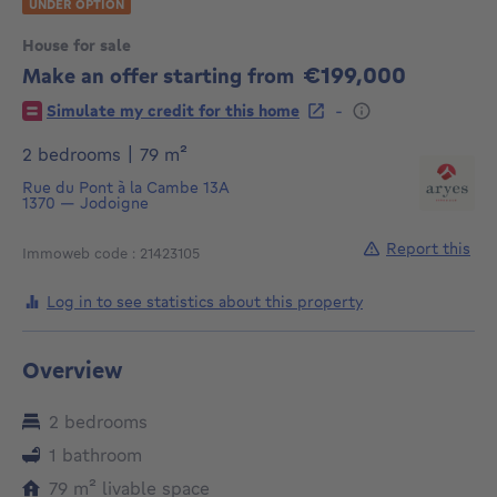
UNDER OPTION
House for sale
€199,000
Make an offer starting from
199000€
-
Simulate my credit for this home
square meters
2 bedrooms
|
79
m²
Rue du Pont à la Cambe 13A
1370
—
Jodoigne
Report this
Immoweb code : 21423105
Log in to see statistics about this property
Overview
2 bedrooms
1 bathroom
square meters
79
m²
livable space