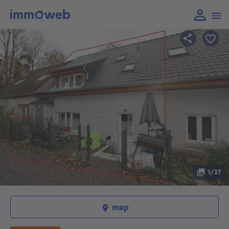
1/27
map