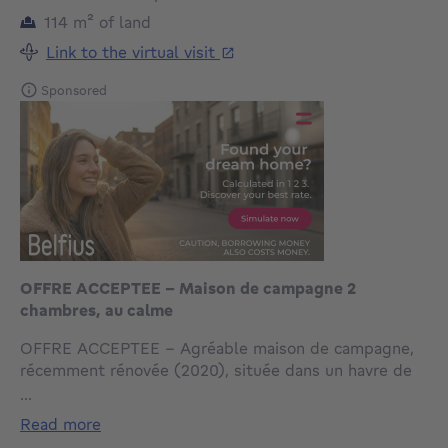
square meters
114
m²
of land
Link to the virtual visit
Sponsored
OFFRE ACCEPTEE - Maison de campagne 2
chambres, au calme
OFFRE ACCEPTEE - Agréable maison de campagne,
récemment rénovée (2020), située dans un havre de
verdure, avec cave. Comprenant : 2 belles chambres,
...
spacieux séjour lumineux, cuisine meublée et semi-
read more
équipée (évier, taque vitrocéramique, hotte,