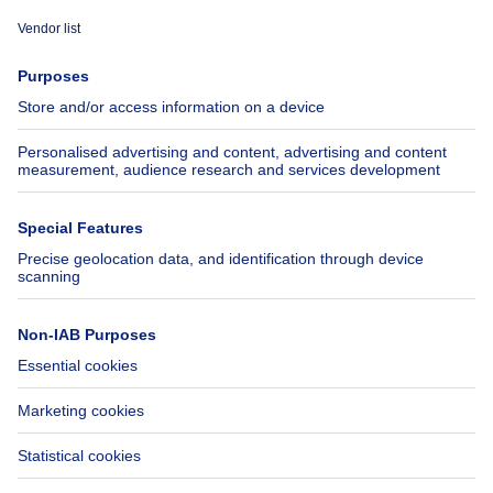
Immoweb
Estimate my property
Press
Mortgage credit with Belfius
Jobs
Insurances
Axel Springer Group
SeLoger.com
Immowelt.de
Help
Follow Us
FAQ
Facebook
Fraud
X
Accessibility
LinkedIn
Contact us
Immoweb SA © 2026 - All rights reserved
Terms of use
Cookie settings
Privacy
Ranking rules