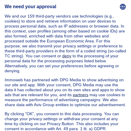
Send message
Home
Belgium
Walloon Brabant (province)
Nivelles (district)
Buy your house in Jodoigne
House out of Belgium
House for sale France
House for sale Spain
House for sale Italy
House for sale Luxembourg
House for sale Netherlands
Our cheap properties
Cheap houses for sale
Cheap apartments for rent
About
Tools