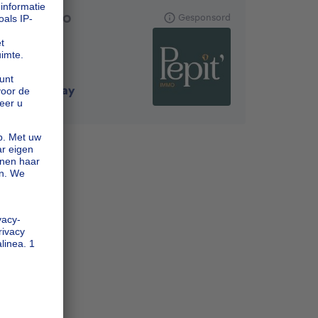
PEPIT-IMMO
Gesponsord
6720
-
Habay