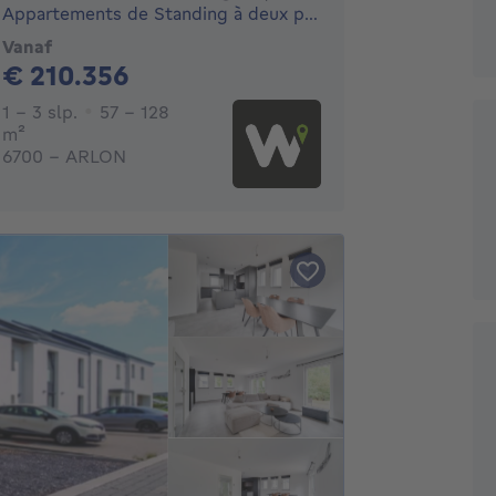
Appartements de Standing à deux pas du centre-Ville d'Arlon.
Vanaf
210356€
€ 210.356
1 - 3 Slaapkamers
1 - 3 slp.
57 - 128
vierkante meters
m²
6700 - ARLON