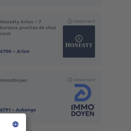
Honesty Arlon - 7
Gesponsord
bureaux proches de chez
vous
6700
-
Arlon
ImmoDoyen
Gesponsord
6791
-
Aubange