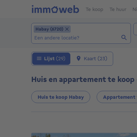
Te koop
Te huur
N
Locatie toevoegen
T
Habay (6720)
Habay (6720)
Locaties (Reeds geselecteerde locaties: Hab
Lijst
(29)
Kaart
(23)
Huis en appartement te koop 
Huis te koop Habay
Appartement 