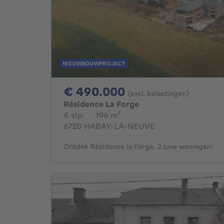
NIEUWBOUWPROJECT
490000€
€ 490.000
(excl. belastingen)
Résidence La Forge
4 slaapkamers
vierkante meters
4 slp.
·
196
m²
6720 HABAY-LA-NEUVE
Ontdek Résidence la Forge, 2 luxe woningen!