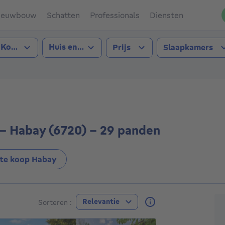
ieuwbouw
Schatten
Professionals
Diensten
ype transactie
Type pand
Kopen
Huis en appartement
Prijs
Slaapkamers
ay (6720))
- Habay (6720) - 29 panden
te koop Habay
A
Relevantie
Sorteren :