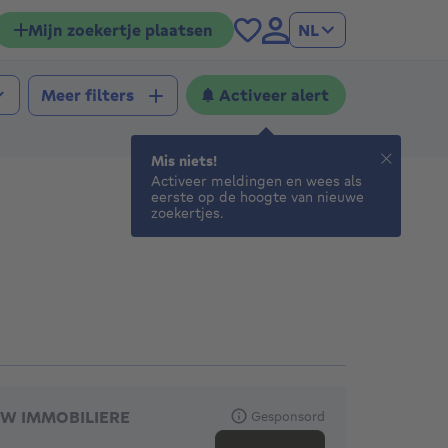
Mijn zoekertje plaatsen
NL
Activeer alert
Meer filters
Mis niets!
Activeer meldingen en wees als
eerste op de hoogte van nieuwe
zoekertjes.
anbevolen agentschappen
W IMMOBILIERE
Gesponsord