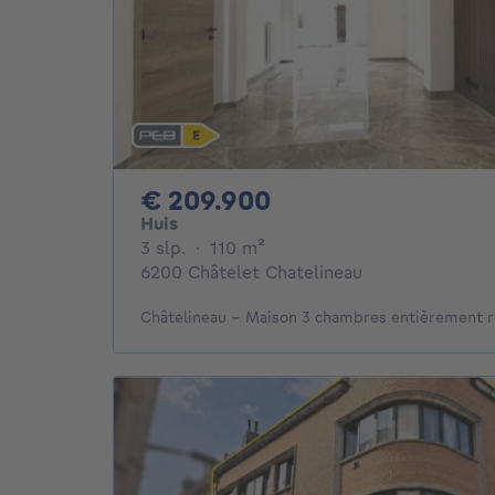
209900€
€ 209.900
Huis
3 slaapkamers
vierkante meters
3 slp.
·
110
m²
6200 Châtelet Chatelineau
Châtelineau – Maison 3 chambres entièrement 