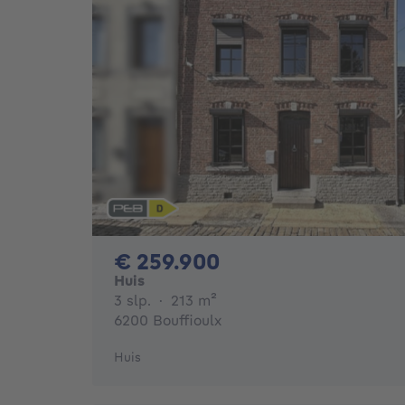
259900€
€ 259.900
Huis
3 slaapkamers
vierkante meters
3 slp.
·
213
m²
6200 Bouffioulx
Huis