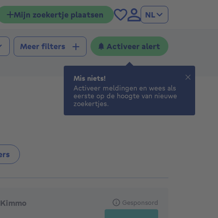
Mijn zoekertje plaatsen
NL
Activeer alert
Meer filters
Mis niets!
Activeer meldingen en wees als
eerste op de hoogte van nieuwe
zoekertjes.
ers
anbevolen agentschappen
Kimmo
Gesponsord