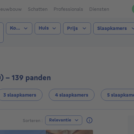
ieuwbouw
Schatten
Professionals
Diensten
Type transactie
Type pand
Kopen
Huis
Prijs
Slaapkamers
telet (6200))
0) - 139 panden
3 slaapkamers
4 slaapkamers
5 slaapkam
A
Relevantie
Sorteren :