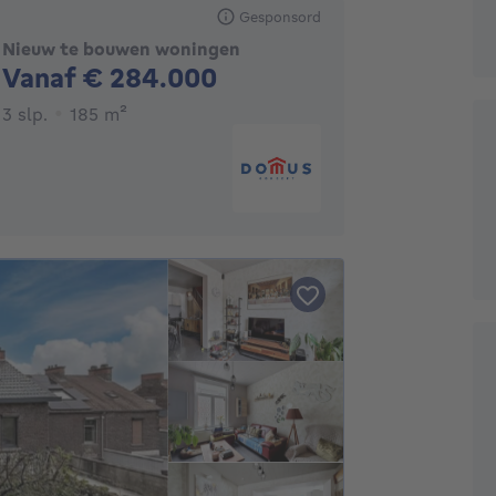
Gesponsord
Nieuw te bouwen woningen
Geen prijs
Vanaf € 284.000
3 slaapkamers
vierkante meters
3 slp.
185
m²