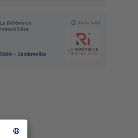
La Référence
Gesponsord
Immobilière
5060
-
Sambreville