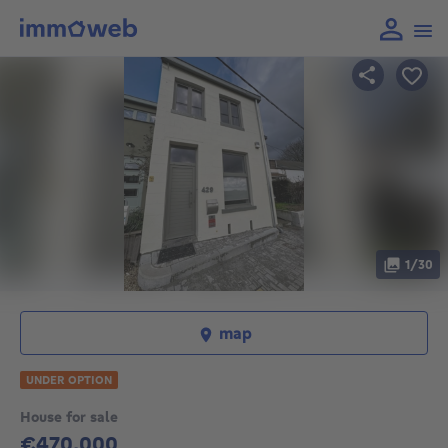
1/30
map
UNDER OPTION
House for sale
€470,000