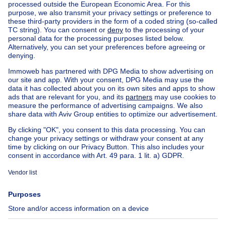
Home
Belgium
Flemish Brabant (province)
Halle-Vilvoorde (district)
Buy your house in Linkebeek
House out of Belgium
House for sale France
House for sale Spain
House for sale Italy
House for sale Luxembourg
House for sale Netherlands
Our cheap properties
Cheap houses for sale
Cheap apartments for rent
About
Tools
Immoweb
Estimate my property
Press
Mortgage credit with Belfius
Jobs
Insurances
Axel Springer Group