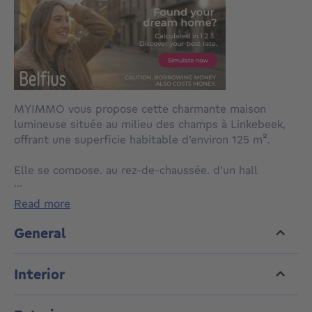
MYIMMO vous propose cette charmante maison
lumineuse située au milieu des champs à Linkebeek,
offrant une superficie habitable d’environ 125 m².
Elle se compose, au rez-de-chaussée, d’un hall
...
d’entrée, d’une superbe cuisine ouverte entièrement
équipée (installée en 2024) d’environ 16 m², d’un
read more
séjour chaleureux de ± 20 m² avec feu ouvert, ainsi
que d’une salle à manger aménagée dans une véranda
General
de ± 16 m², donnant accès à une terrasse et à un
agréable jardin.
Interior
Au premier étage, vous trouverez une chambre de ±
13 m² avec dressing de +/-4 m², ainsi qu’une seconde
chambre de ± 14 m² disposant de sa propre salle de