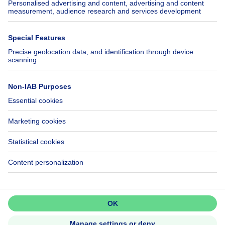
SeLoger.com
Immowelt.de
Help
Follow Us
FAQ
Facebook
Fraud
X
Accessibility
LinkedIn
Contact us
Immoweb SA © 2026 - All rights reserved
Terms of use
Cookie settings
Privacy
Ranking rules
3044 -
d2b95f88ad4c2e3527743d6bd81664b3a2df8b8e -