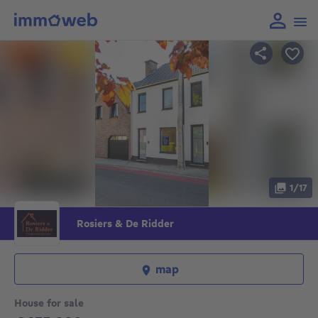
1/17
Rosiers & De Ridder
map
House for sale