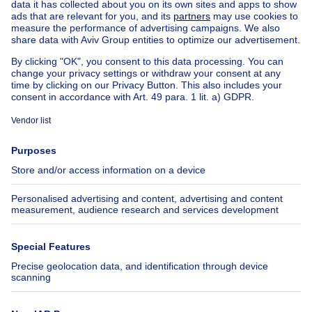
House for sale Luxembourg
House for sale Netherlands
Our cheap properties
Cheap houses for sale
Cheap apartments for rent
About
Tools
Immoweb
Estimate my property
Press
Mortgage credit with Belfius
Jobs
Insurances
Axel Springer Group
SeLoger.com
Immowelt.de
Help
Follow Us
FAQ
Facebook
Fraud
X