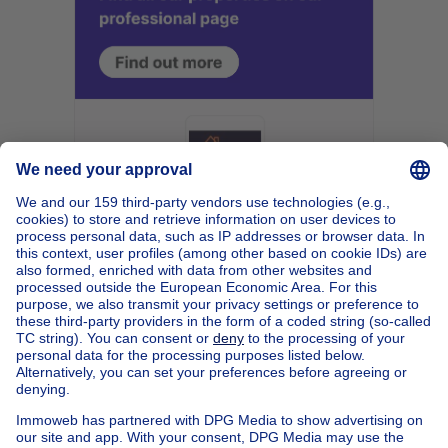
Home
Belgium
Flemish Brabant (province)
Halle-Vilvoorde (district)
Buy your house in Malderen
House out of Belgium
House for sale France
House for sale Spain
House for sale Italy