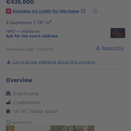
€435,000
435000€
-
Simulate my credit for this home
square meters
3 bedrooms
|
137
m²
1840
—
Malderen
Ask for the exact address
Report this
Immoweb code : 21603715
Log in to see statistics about this property
Overview
3 bedrooms
2 bathrooms
square meters
137
m²
livable space
Sponsored