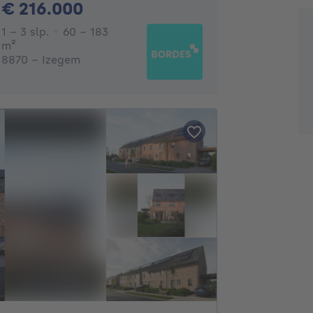
216000€
€ 216.000
1 - 3 Slaapkamers
1 - 3 slp.
60 - 183
vierkante meters
m²
8870 - Izegem