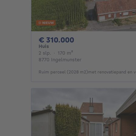
NIEUW
310000€
€ 310.000
Huis
2 slaapkamers
vierkante meters
2 slp.
·
170
m²
8770 Ingelmunster
Ruim perceel (2028 m2)met renovatiepand en v