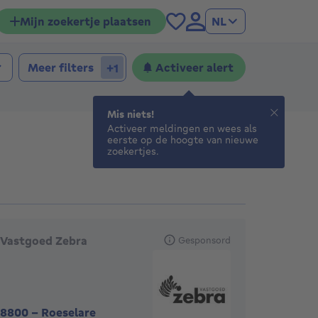
Mijn zoekertje plaatsen
NL
aapkamers
laapkamers
Meer filters
Activeer alert
+1
Mis niets!
Activeer meldingen en wees als
eerste op de hoogte van nieuwe
zoekertjes.
anbevolen agentschappen
Vastgoed Zebra
Gesponsord
8800
-
Roeselare