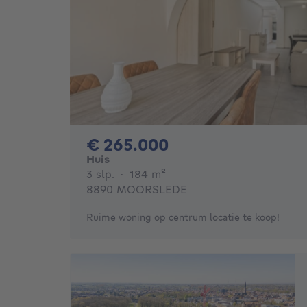
265000€
€ 265.000
Huis
3 slaapkamers
vierkante meters
3 slp.
·
184
m²
8890 MOORSLEDE
Ruime woning op centrum locatie te koop!