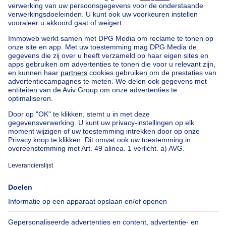
Vind andere panden
Huis te koop met 4 slaapkamers Limburg
Appartementsblok te koop
Bel-etage te koop
Uitzonderlijk vastgoed te koop
Boerderij te koop
Bungalow te koop
Chalet te koop
Kasteel te koop
Landhuis te koop
Gebouw gemengd gebruik te koop
Andere panden te koop
Manoir te koop
Huis te koop goedkoop in St-Gillis
Onze huizen buiten België
Huis te koop Frankrijk
Huis te koop Spanje
Huis te koop Italië
Huis te koop Luxemburg
Huis te koop Nederland
Over
Tools
Immoweb
Schat mijn eigendom
Pers
Hypothecair krediet met
Belfius
Jobs
Verzekeringen
Axel Springer Group