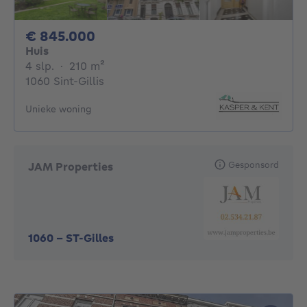
845000€
€ 845.000
Huis
4 slaapkamers
vierkante meters
4 slp.
·
210
m²
1060 Sint-Gillis
Unieke woning
Gesponsord
JAM Properties
1060
-
ST-Gilles