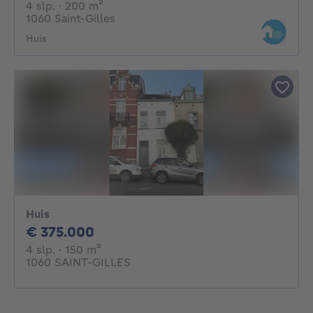
4 slaapkamers
vierkante meters
4 slp.
· 200
m²
1060 Saint-Gilles
Huis
Huis
375000€
€ 375.000
4 slaapkamers
vierkante meters
4 slp.
· 150
m²
1060 SAINT-GILLES