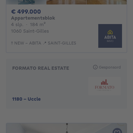
499000€
€ 499.000
Appartementsblok
4 slaapkamers
vierkante meters
4 slp.
·
184
m²
1060 Saint-Gilles
‼️ NEW – ABITA 📍 SAINT-GILLES
Gesponsord
FORMATO REAL ESTATE
1180
-
Uccle