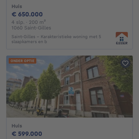
Huis
650000€
€ 650.000
4 slaapkamers
vierkante meters
4 slp.
· 200
m²
1060 Saint-Gilles
Saint-Gilles – Karakteristieke woning met 5
slaapkamers en b
ONDER OPTIE
Huis
599000€
€ 599.000