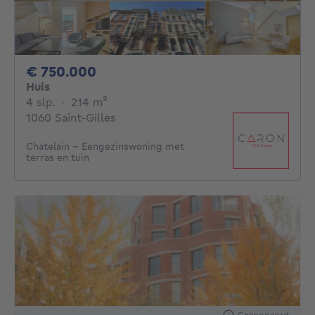
750000€
€ 750.000
Huis
4 slaapkamers
vierkante meters
4 slp.
·
214
m²
1060 Saint-Gilles
Chatelain - Eengezinswoning met
terras en tuin
Gesponsord