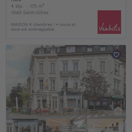
4 slaapkamers
vierkante meters
4 slp.
·
175
m²
1060 Saint-Gilles
MAISON 4 chambres ! + coure et
sous-sol aménageable