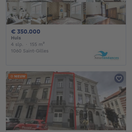
350000€
€ 350.000
Huis
4 slaapkamers
vierkante meters
4 slp.
·
155
m²
1060 Saint-Gilles
NIEUW