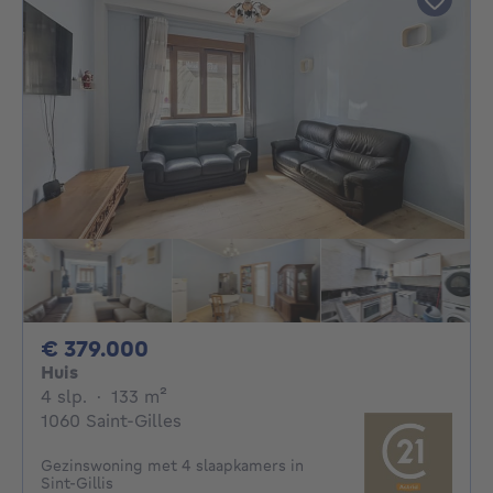
379000€
€ 379.000
Huis
4 slaapkamers
vierkante meters
4 slp.
·
133
m²
1060 Saint-Gilles
Gezinswoning met 4 slaapkamers in
Sint-Gillis