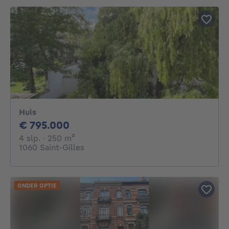
Huis
795000€
€ 795.000
4 slaapkamers
vierkante meters
4 slp.
· 250
m²
1060 Saint-Gilles
ONDER OPTIE