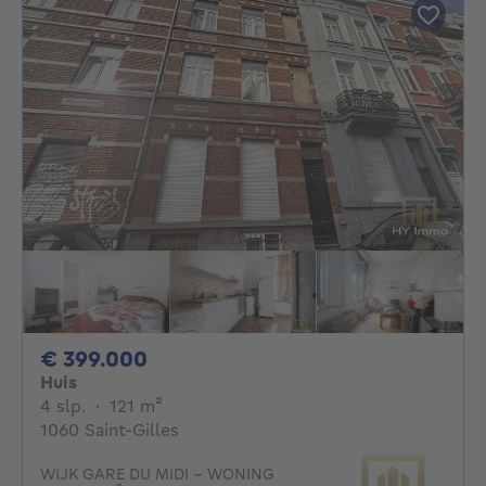
399000€
€ 399.000
Huis
4 slaapkamers
vierkante meters
4 slp.
·
121
m²
1060 Saint-Gilles
WIJK GARE DU MIDI - WONING