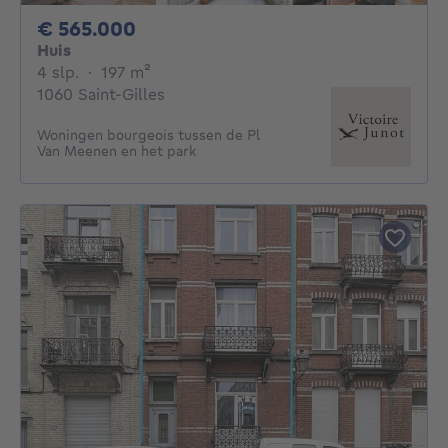
565000€
€ 565.000
Huis
4 slaapkamers
vierkante meters
4 slp.
·
197
m²
1060 Saint-Gilles
Woningen bourgeois tussen de Pl
Van Meenen en het park