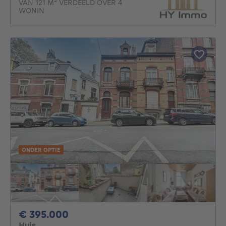
VAN 121 M² VERDEELD OVER 4
WONIN
ONDER OPTIE
395000€
€ 395.000
Huis