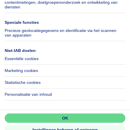
Verhuis checklist
SeLoger.com
Immowelt.de
Hulp
Volg ons
Veelgestelde vragen
Immoweb Blog
Fraude
Facebook
Toegankelijkheid
X
Contacteer ons
LinkedIn
Immoweb SA © 2026 - Alle rechten voorbehouden
Gebruiksvoorwaarden
Cookie instellingen
Privacybeleid
Rangschikking regels
Mis niets!
Activeer meldingen en wees als
eerste op de hoogte van nieuwe
zoekertjes.
3044 -
d2b95f88ad4c2e3527743d6bd81664b3a2df8b8e -