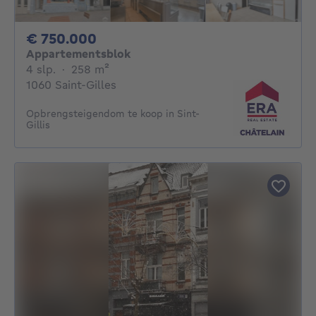
750000€
€ 750.000
Appartementsblok
4 slaapkamers
vierkante meters
4 slp.
·
258
m²
1060 Saint-Gilles
Opbrengsteigendom te koop in Sint-
Gillis