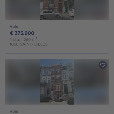
Huis
375000€
€ 375.000
4 slaapkamers
vierkante meters
4 slp.
· 260
m²
1060 SAINT-GILLES
Huis