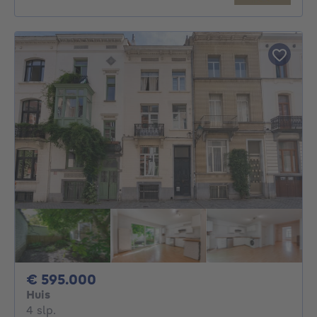
595000€
€ 595.000
Huis
4 slaapkamers
4 slp.