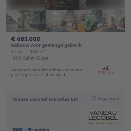
685000€
€ 685.000
Gebouw voor gemengd gebruik
4 slaapkamers
vierkante meters
4 slp.
·
300
m²
1060 Saint-Gilles
Gemengd gebruikt gebouw met een
prachtig restaurant en een t
Gesponsord
Vaneau Lecobel Bruxelles Est
1000
-
Bruxelles