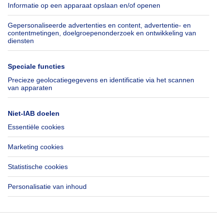
Belfius
Jobs
Verzekeringen
Axel Springer Group
Verhuis checklist
SeLoger.com
Immowelt.de
Hulp
Volg ons
Veelgestelde vragen
Immoweb Blog
Fraude
Facebook
Toegankelijkheid
X
Contacteer ons
LinkedIn
Immoweb SA © 2026 - Alle rechten voorbehouden
Gebruiksvoorwaarden
Cookie instellingen
Privacybeleid
Rangschikking regels
Mis niets!
Activeer meldingen en wees als