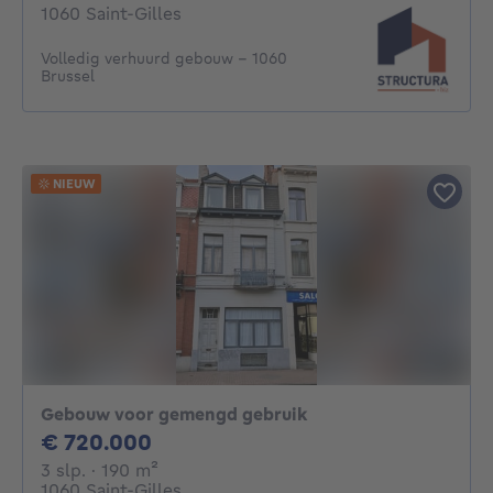
1060 Saint-Gilles
Volledig verhuurd gebouw – 1060
Brussel
NIEUW
Gebouw voor gemengd gebruik
720000€
€ 720.000
3 slaapkamers
vierkante meters
3 slp.
· 190
m²
1060 Saint-Gilles