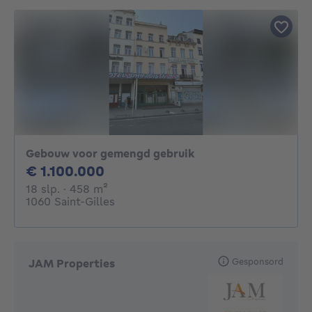
Gebouw voor gemengd gebruik
1100000€
€ 1.100.000
18 slaapkamers
vierkante meters
18 slp.
· 458
m²
1060 Saint-Gilles
Gesponsord
JAM Properties