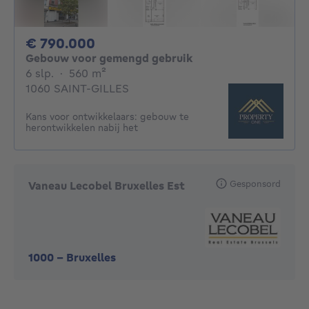
790000€
€ 790.000
Gebouw voor gemengd gebruik
6 slaapkamers
vierkante meters
6 slp.
·
560
m²
1060 SAINT-GILLES
Kans voor ontwikkelaars: gebouw te
herontwikkelen nabij het
Gesponsord
Vaneau Lecobel Bruxelles Est
1000
-
Bruxelles