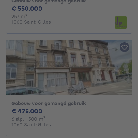
Gebouw voor gemengd gebruik
550000€
€ 550.000
vierkante meters
257
m²
1060 Saint-Gilles
Gebouw voor gemengd gebruik
475000€
€ 475.000
6 slaapkamers
vierkante meters
6 slp.
· 300
m²
1060 Saint-Gilles