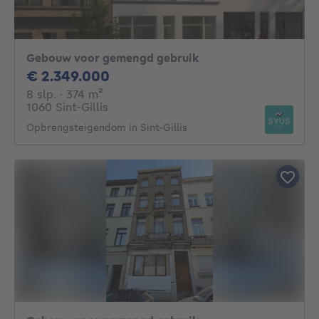
Gebouw voor gemengd gebruik
2349000€
€ 2.349.000
8 slaapkamers
vierkante meters
8 slp.
· 374
m²
1060 Sint-Gillis
Opbrengsteigendom in Sint-Gillis