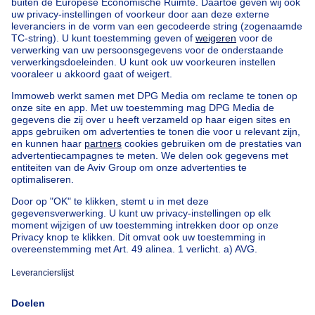
Kopen uw gebouw voor gemengd gebruik in Saint-gilles
Vind andere panden
Huis te koop Limburg
Vind andere gebouw gemengd gebruik in
Gebouw gemengd gebruik te koop St-Gillis
Appartementsblok te koop
Bel-etage te koop
Uitzonderlijk vastgoed te koop
Boerderij te koop
Bungalow te koop
Chalet te koop
Kasteel te koop
Landhuis te koop
Gebouw gemengd gebruik te koop
Andere panden te koop
Manoir te koop
Onze huizen buiten België
Huis te koop Frankrijk
Huis te koop Spanje
Huis te koop Italië
Huis te koop Luxemburg
Huis te koop Nederland
Over
Tools
Immoweb
Schat mijn eigendom
Pers
Hypothecair krediet met