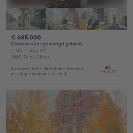
685000€
€ 685.000
Gebouw voor gemengd gebruik
4 slaapkamers
vierkante meters
4 slp.
·
300
m²
1060 Saint-Gilles
Gemengd gebruikt gebouw met een
prachtig restaurant en een t