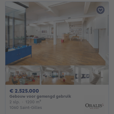
2525000€
€ 2.525.000
Gebouw voor gemengd gebruik
2 slaapkamers
vierkante meters
2 slp.
·
1200
m²
1060 Saint-Gilles