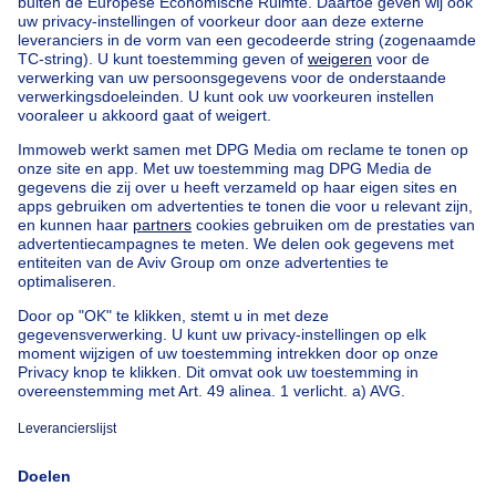
Home
België
Brussel (provincie)
Brussel (arrondissement)
Kopen uw huis in Saint-gilles
Onze huizen buiten België
Huis te koop Frankrijk
Huis te koop Spanje
Huis te koop Italië
Huis te koop Luxemburg
Huis te koop Nederland
Goedkoop vastgoed
Goedkoop huis te koop
Goedkope appartementen te huur
Onze huurwoningen met slaapkamers
Appartement te koop met 3 slaapkamers Oostende
Huis te koop met 3 slaapkamers Stene
Huis te koop met 3 slaapkamers Deurne
Over
Tools
Immoweb
Schat mijn eigendom
Pers
Hypothecair krediet met