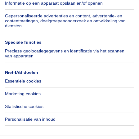
Belfius
Jobs
Verzekeringen
Axel Springer Group
Verhuis checklist
SeLoger.com
Immowelt.de
Hulp
Volg ons
Veelgestelde vragen
Immoweb Blog
Fraude
Facebook
Toegankelijkheid
X
Contacteer ons
LinkedIn
Immoweb SA © 2026 - Alle rechten voorbehouden
Gebruiksvoorwaarden
Cookie instellingen
Privacybeleid
Rangschikking regels