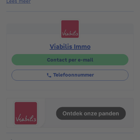
lees meer
Woonkamer, eetkamer en keuken op de begane grond
met toegang tot de binnenplaats. Twee slaapkamers
en een keuken op de 1e verdieping, en twee
slaapkamers + doucheruimte op de 2e en bovenste
verdieping. Gasgestookte convectorkachel. EPB F en
G afhankelijk van de verdieping. Renovaties nodig,
Viabilis Immo
maar groot potentieel! Mooi huis met een goede
ligging dicht bij voorzieningen en openbaar vervoer.
Een must see!
Contact per e-mail
Telefoonnummer