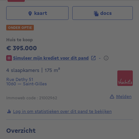
kaart
docs
ONDER OPTIE
Huis te koop
€ 395.000
395000€
-
Simuleer mijn krediet voor dit pand
vierkante meters
4 slaapkamers
|
175
m²
Rue Dethy 51
1060
—
Saint-Gilles
Melden
Immoweb code : 21002962
Log in om statistieken over dit pand te bekijken
Overzicht