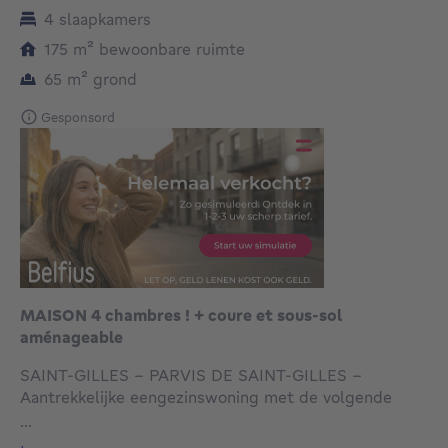
4 slaapkamers
vierkante meters
175
m²
bewoonbare ruimte
vierkante meters
65
m²
grond
Gesponsord
MAISON 4 chambres ! + coure et sous-sol
aménageable
SAINT-GILLES - PARVIS DE SAINT-GILLES -
Aantrekkelijke eengezinswoning met de volgende
kenmerken: Entree, hal met toegang tot keuken,
...
slaapkamer en doucheruimte op kelderniveau.