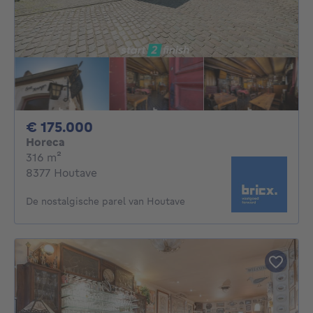
175000€
€ 175.000
Horeca
vierkante meters
316
m²
8377 Houtave
De nostalgische parel van Houtave