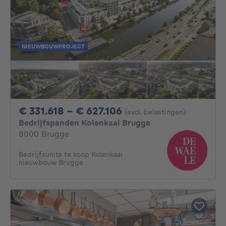
NIEUWBOUWPROJECT
Van 331618€ Tot 62
€ 331.618 - € 627.106
(excl. belastingen)
Bedrijfspanden Kolenkaai Brugge
8000 Brugge
Bedrijfsunits te koop Kolenkaai
nieuwbouw Brugge