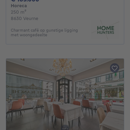
Horeca
vierkante meters
250
m²
8630 Veurne
Charmant café op gunstige ligging
met woongedeelte