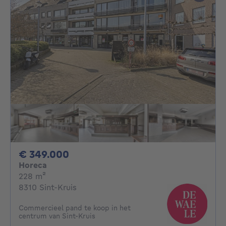
349000€
€ 349.000
Horeca
vierkante meters
228
m²
8310 Sint-Kruis
Commercieel pand te koop in het
centrum van Sint-Kruis