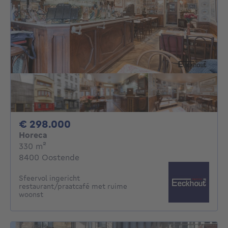
298000€
€ 298.000
Horeca
vierkante meters
330
m²
8400 Oostende
Sfeervol ingericht
restaurant/praatcafé met ruime
woonst