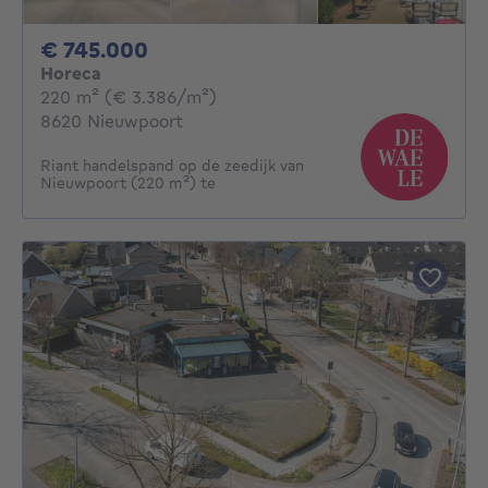
745000€
€ 745.000
Horeca
vierkante meters
220
m²
(€ 3.386/m²)
8620 Nieuwpoort
Riant handelspand op de zeedijk van
Nieuwpoort (220 m²) te