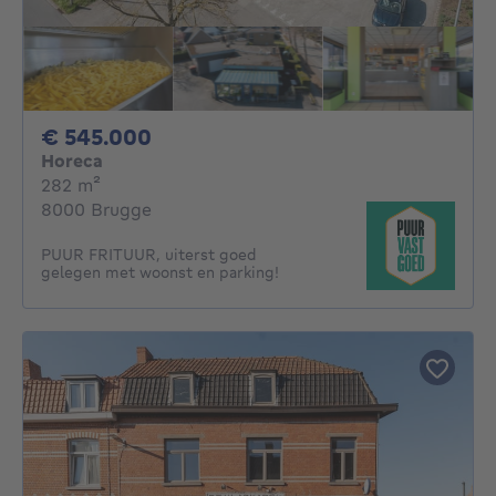
545000€
€ 545.000
Horeca
vierkante meters
282
m²
8000 Brugge
PUUR FRITUUR, uiterst goed
gelegen met woonst en parking!