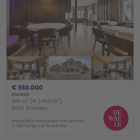
550000€
€ 550.000
Horeca
vierkante meters
245
m²
(€ 2.455/m²)
8800 Rumbeke
Instapklare horecazaak met woonst
in het hartje van Rumbeke