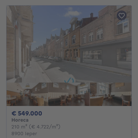
549000€
€ 549.000
Horeca
vierkante meters
210
m²
(€ 4.722/m²)
8900 Ieper