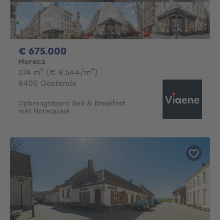
675000€
€ 675.000
Horeca
vierkante meters
274
m²
(€ 8.544/m²)
8400 Oostende
Opbrengstpand Bed & Breakfast
mét Horecazaak