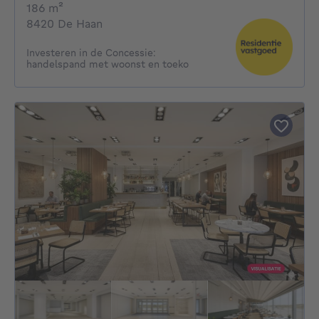
vierkante meters
186
m²
8420 De Haan
Investeren in de Concessie:
handelspand met woonst en toeko