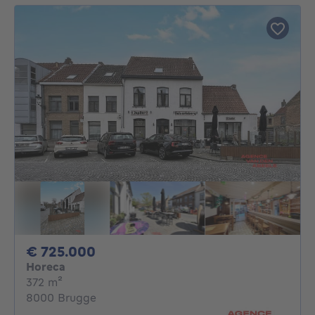
725000€
€ 725.000
Horeca
vierkante meters
372
m²
8000 Brugge