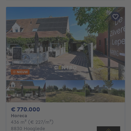
NIEUW
770000€
€ 770.000
Horeca
vierkante meters
436
m²
(€ 227/m²)
8830 Hooglede