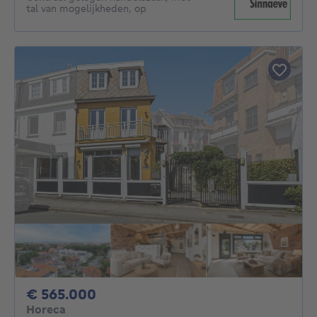
tal van mogelijkheden, op
565000€
€ 565.000
Horeca