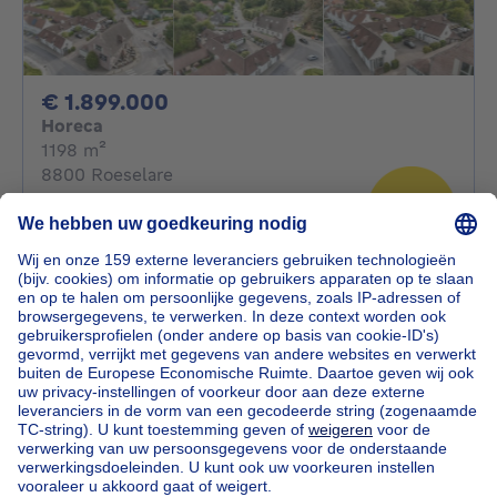
1899000€
€ 1.899.000
Horeca
vierkante meters
1198
m²
8800 Roeselare
Multifunctionele eigendom met
appartementen en handelszaken