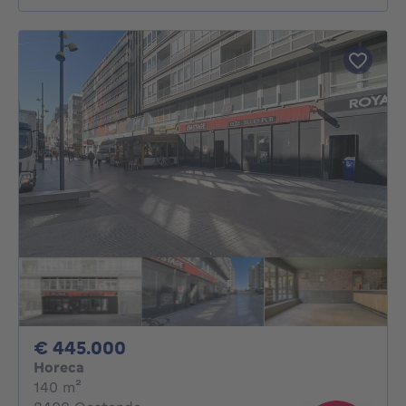
445000€
€ 445.000
Horeca
vierkante meters
140
m²