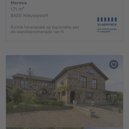
Horeca
vierkante meters
171
m²
8620 Nieuwpoort
Ruime horecazaak op toplocatie aan
de wandelpromenade van N