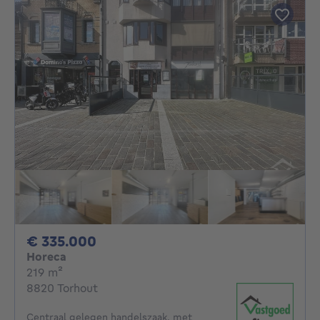
335000€
€ 335.000
Horeca
vierkante meters
219
m²
8820 Torhout
Centraal gelegen handelszaak, met