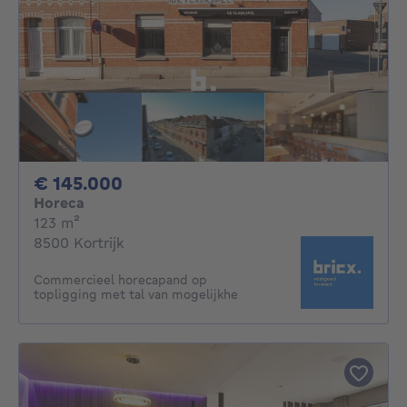
145000€
€ 145.000
Horeca
vierkante meters
123
m²
8500 Kortrijk
Commercieel horecapand op
topligging met tal van mogelijkhe