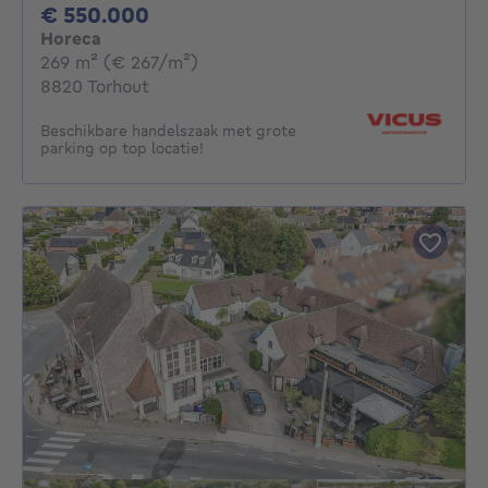
550000€
€ 550.000
Horeca
vierkante meters
269
m²
(€ 267/m²)
8820 Torhout
Beschikbare handelszaak met grote
parking op top locatie!