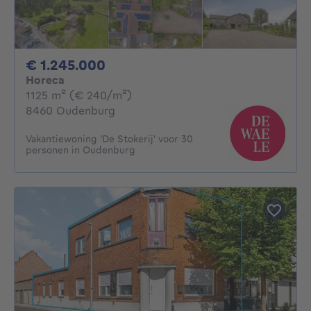
1245000€
€ 1.245.000
Horeca
vierkante meters
1125
m²
(€ 240/m²)
8460 Oudenburg
Vakantiewoning 'De Stokerij' voor 30
personen in Oudenburg