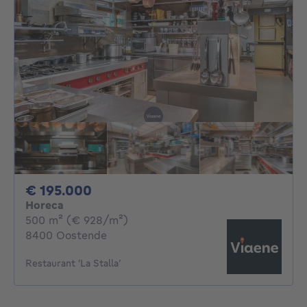
195000€
€ 195.000
Horeca
vierkante meters
500
m²
(€ 928/m²)
8400 Oostende
Restaurant ‘La Stalla’