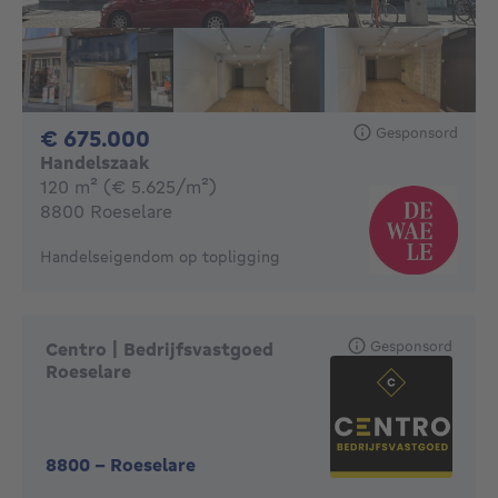
Gesponsord
675000€
€ 675.000
Handelszaak
vierkante meters
120
m²
(€ 5.625/m²)
8800 Roeselare
Handelseigendom op topligging
Gesponsord
Centro | Bedrijfsvastgoed
Roeselare
8800
-
Roeselare