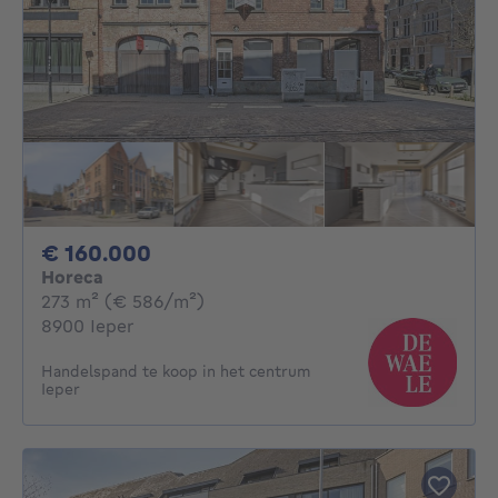
160000€
€ 160.000
Horeca
vierkante meters
273
m²
(€ 586/m²)
8900 Ieper
Handelspand te koop in het centrum
Ieper