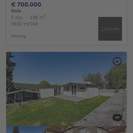
700000€
€ 700.000
Huis
3 slaapkamers
vierkante meters
3 slp.
·
238
m²
5530 YVOIR
Woning