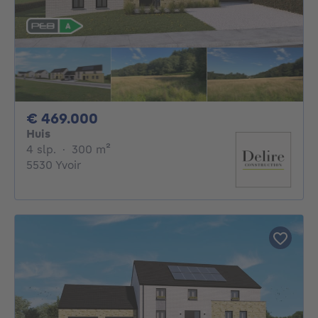
469000€
€ 469.000
Huis
4 slaapkamers
vierkante meters
4 slp.
·
300
m²
5530 Yvoir