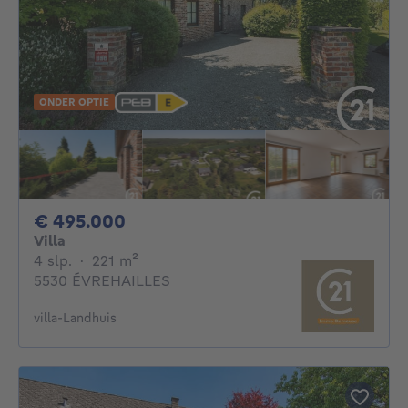
ONDER OPTIE
495000€
€ 495.000
Villa
4 slaapkamers
vierkante meters
4 slp.
·
221
m²
5530 ÉVREHAILLES
villa-Landhuis