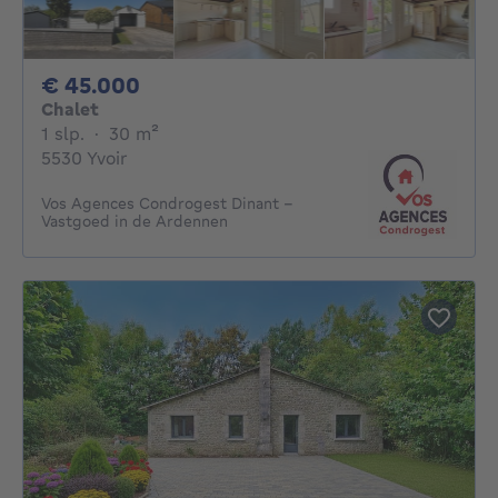
45000€
€ 45.000
Chalet
1 slaapkamer
vierkante meters
1 slp.
·
30
m²
5530 Yvoir
Vos Agences Condrogest Dinant -
Vastgoed in de Ardennen