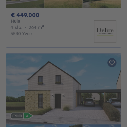
449000€
€ 449.000
Huis
4 slaapkamers
vierkante meters
4 slp.
·
264
m²
5530 Yvoir