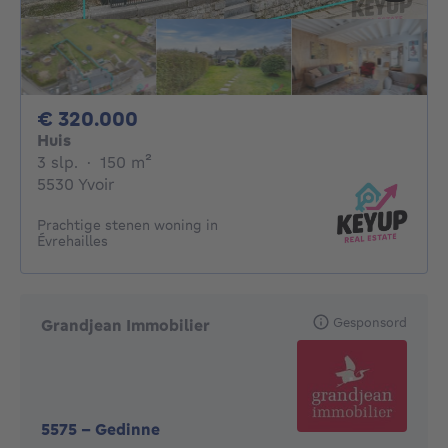
320000€
€ 320.000
Huis
3 slaapkamers
vierkante meters
3 slp.
·
150
m²
5530 Yvoir
Prachtige stenen woning in
Évrehailles
Gesponsord
Grandjean Immobilier
5575
-
Gedinne