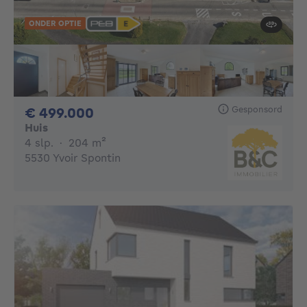
ONDER OPTIE
Gesponsord
499000€
€ 499.000
Huis
4 slaapkamers
vierkante meters
4 slp.
·
204
m²
5530 Yvoir Spontin