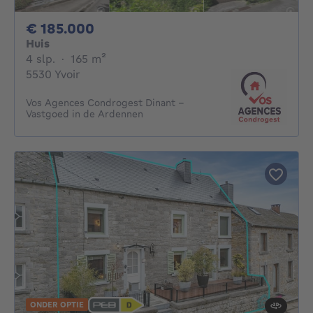
185000€
€ 185.000
Huis
4 slaapkamers
vierkante meters
4 slp.
·
165
m²
5530 Yvoir
Vos Agences Condrogest Dinant -
Vastgoed in de Ardennen
ONDER OPTIE