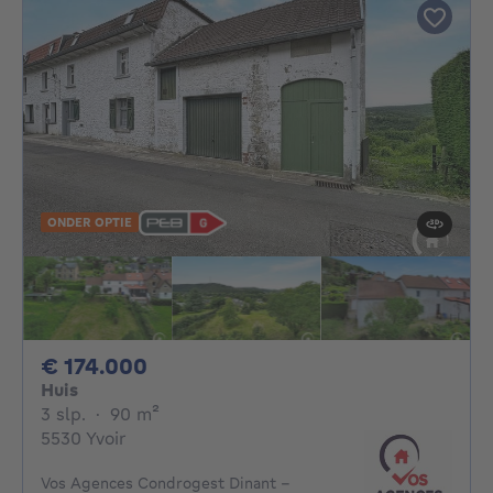
ONDER OPTIE
174000€
€ 174.000
Huis
3 slaapkamers
vierkante meters
3 slp.
·
90
m²
5530 Yvoir
Vos Agences Condrogest Dinant -