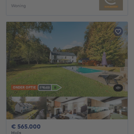
Woning
ONDER OPTIE
565000€
€ 565.000
Huis