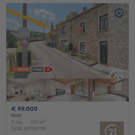
NIEUW
99000€
€ 99.000
Huis
3 slaapkamers
vierkante meters
3 slp.
·
120
m²
5530 SPONTIN