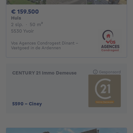
159500€
€ 159.500
Huis
2 slaapkamers
vierkante meters
2 slp.
·
50
m²
5530 Yvoir
Vos Agences Condrogest Dinant -
Vastgoed in de Ardennen
Gesponsord
CENTURY 21 Immo Demeuse
5590
-
Ciney