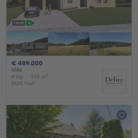
489000€
€ 489.000
Villa
4 slaapkamers
vierkante meters
4 slp.
·
234
m²
5530 Yvoir