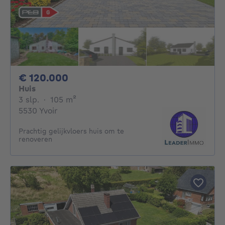
120000€
€ 120.000
Huis
3 slaapkamers
vierkante meters
3 slp.
·
105
m²
5530 Yvoir
Prachtig gelijkvloers huis om te
renoveren