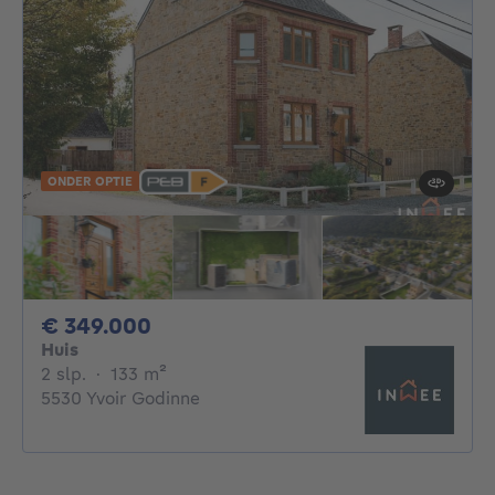
ONDER OPTIE
349000€
€ 349.000
Huis
2 slaapkamers
vierkante meters
2 slp.
·
133
m²
5530 Yvoir Godinne