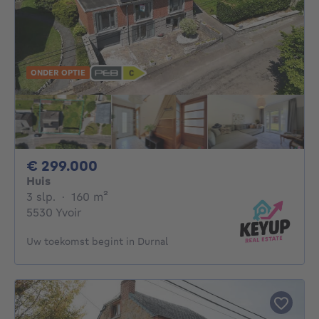
ONDER OPTIE
299000€
€ 299.000
Huis
3 slaapkamers
vierkante meters
3 slp.
·
160
m²
5530 Yvoir
Uw toekomst begint in Durnal