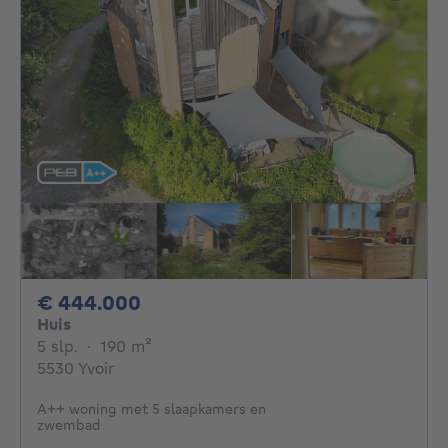
444000€
€ 444.000
Huis
5 slaapkamers
vierkante meters
5 slp.
·
190
m²
5530 Yvoir
A++ woning met 5 slaapkamers en
zwembad