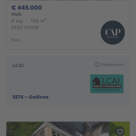
645000€
€ 645.000
Huis
4 slaapkamers
vierkante meters
4 slp.
·
150
m²
5530 YVOIR
Huis
Gesponsord
LCAI
5575
-
Gedinne