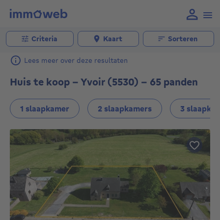
Criteria
Kaart
Sorteren
Lees meer over deze resultaten
Huis te koop - Yvoir (5530) - 65 panden
1 slaapkamer
2 slaapkamers
3 slaapka