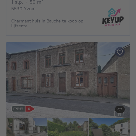
1 slaapkamer
vierkante meters
1 slp.
·
50
m²
5530 Yvoir
Charmant huis in Bauche te koop op
lijfrente