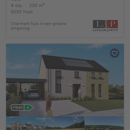
4 slaapkamers
vierkante meters
4 slp.
·
220
m²
5530 Yvoir
Charmant huis in een groene
omgeving