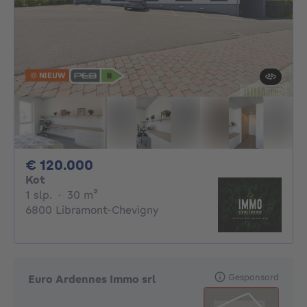
NIEUW
120000€
€ 120.000
Kot
1 slaapkamer
vierkante meters
1 slp.
·
30
m²
6800 Libramont-Chevigny
Gesponsord
Euro Ardennes Immo srl