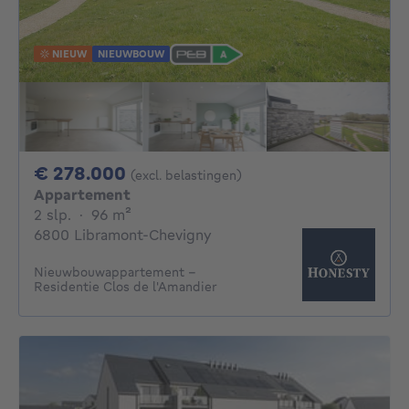
NIEUW
NIEUWBOUW
278000€
€ 278.000
(excl. belastingen)
Appartement
2 slaapkamers
vierkante meters
2 slp.
·
96
m²
6800 Libramont-Chevigny
Nieuwbouwappartement –
Residentie Clos de l'Amandier