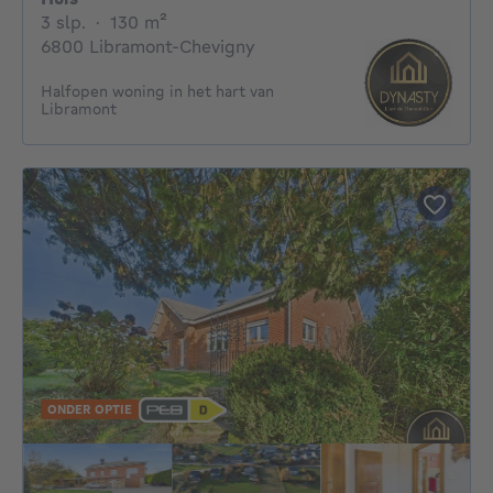
3 slaapkamers
vierkante meters
3 slp.
·
130
m²
6800 Libramont-Chevigny
Halfopen woning in het hart van
Libramont
ONDER OPTIE