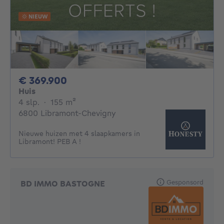
NIEUW
369900€
€ 369.900
Huis
4 slaapkamers
vierkante meters
4 slp.
·
155
m²
6800 Libramont-Chevigny
Nieuwe huizen met 4 slaapkamers in
Libramont! PEB A !
Gesponsord
BD IMMO BASTOGNE