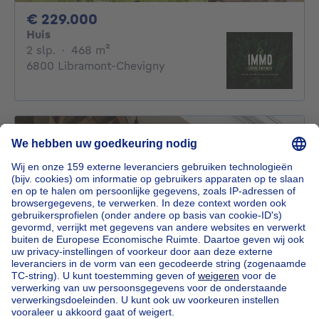
229000€
€ 229.000
Huis
2 slaapkamers
vierkante meters
2 slp.
·
468
m²
6800 Libramont-Chevigny