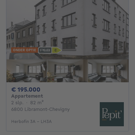
ONDER OPTIE
195000€
€ 195.000
Appartement
2 slaapkamers
vierkante meters
2 slp.
·
82
m²
6800 Libramont-Chevigny
Herbofin 3A - LH3A