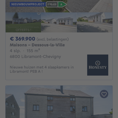
NIEUWBOUWPROJECT
369900€
€ 369.900
(excl. belastingen)
Maisons - Dessous-la-Ville
4 slaapkamers
vierkante meters
4 slp.
·
155
m²
6800 Libramont-Chevigny
Nieuwe huizen met 4 slaapkamers in
Libramont! PEB A !