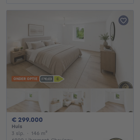
ONDER OPTIE
299000€
€ 299.000
Huis
3 slaapkamers
vierkante meters
3 slp.
·
146
m²