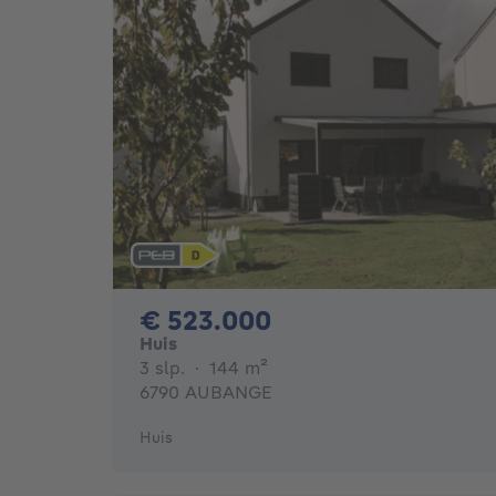
523000€
€ 523.000
Huis
3 slaapkamers
vierkante meters
3 slp.
·
144
m²
6790 AUBANGE
Huis