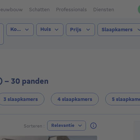
ieuwbouw
Schatten
Professionals
Diensten
Type transactie
Type pand
Kopen
Huis
Prijs
Slaapkamers
ange (6790))
) - 30 panden
3 slaapkamers
4 slaapkamers
5 slaapkam
A
Relevantie
Sorteren :