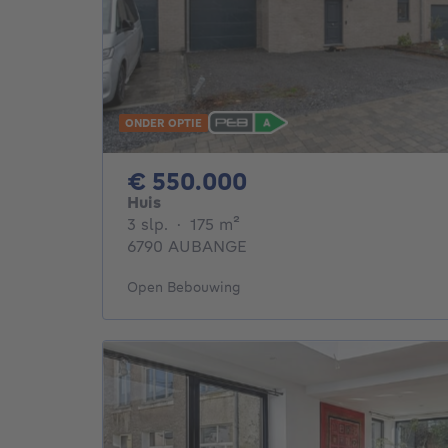
ONDER OPTIE
550000€
€ 550.000
Huis
3 slaapkamers
vierkante meters
3 slp.
·
175
m²
6790 AUBANGE
Open Bebouwing