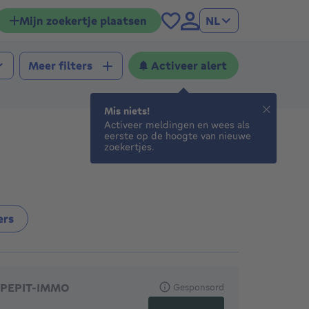
Mijn zoekertje plaatsen
NL
Activeer alert
Meer filters
Mis niets!
Activeer meldingen en wees als
eerste op de hoogte van nieuwe
zoekertjes.
ers
anbevolen agentschappen
PEPIT-IMMO
Gesponsord