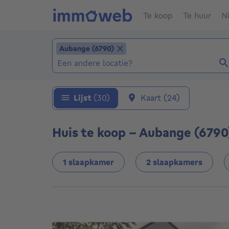
Te koop
Te huur
N
Locatie toevoegen
Aubange (6790)
Aubange (6790)
Locaties (Reeds geselecteerde locaties: Aub
Lijst
(30)
Kaart
(24)
Huis te koop - Aubange (6790
1 slaapkamer
2 slaapkamers