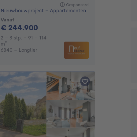
Gesponsord
Nieuwbouwproject - Appartementen
Vanaf
244900€
€ 244.900
2 - 3 Slaapkamers
2 - 3 slp.
91 - 114
vierkante meters
m²
6840 - Longlier