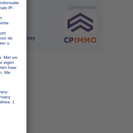
CP IMMO
Gesponsord
6792
-
Halanzy