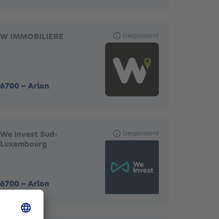
W IMMOBILIERE
Gesponsord
6700
-
Arlon
We Invest Sud-
Gesponsord
Luxembourg
6700
-
Arlon