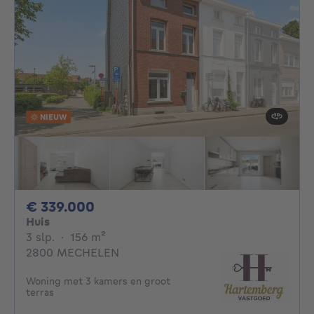
NIEUW
339000€
€ 339.000
Huis
3 slaapkamers
vierkante meters
3 slp.
·
156
m²
2800 MECHELEN
Woning met 3 kamers en groot
terras