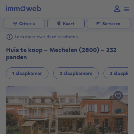
Criteria
Kaart
Sorteren
Lees meer over deze resultaten
Huis te koop - Mechelen (2800) - 232
panden
1 slaapkamer
2 slaapkamers
3 slaapka