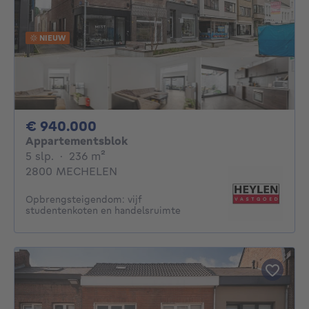
NIEUW
940000€
€ 940.000
Appartementsblok
5 slaapkamers
vierkante meters
5 slp.
·
236
m²
2800 MECHELEN
Opbrengsteigendom: vijf
studentenkoten en handelsruimte