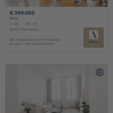
289000€
€ 289.000
Huis
2 slaapkamers
vierkante meters
2 slp.
·
191
m²
2800 Mechelen
Bel-étagewoning met dubbele
garage – dé renovatiekans!