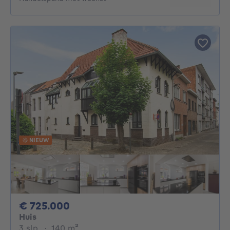
NIEUW
725000€
€ 725.000
Huis
3 slaapkamers
vierkante meters
3 slp.
·
140
m²