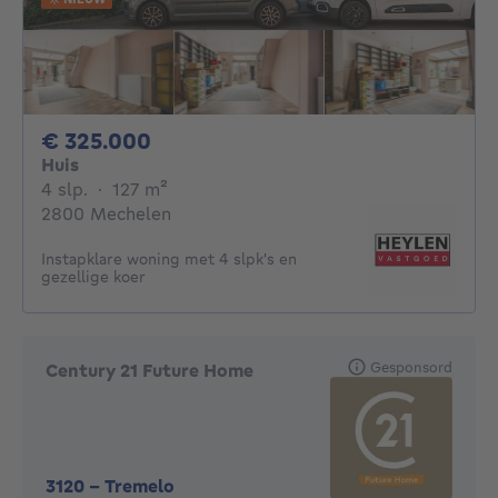
325000€
€ 325.000
Huis
4 slaapkamers
vierkante meters
4 slp.
·
127
m²
2800 Mechelen
Instapklare woning met 4 slpk's en
gezellige koer
Gesponsord
Century 21 Future Home
3120
-
Tremelo