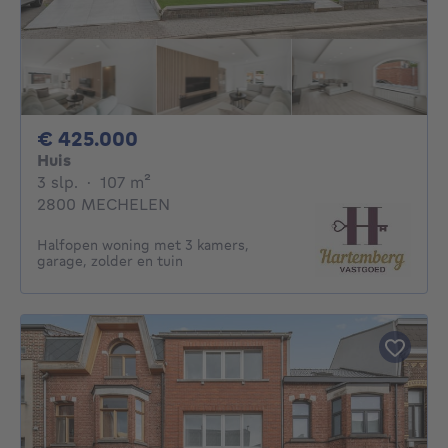
425000€
€ 425.000
Huis
3 slaapkamers
vierkante meters
3 slp.
·
107
m²
2800 MECHELEN
Halfopen woning met 3 kamers,
garage, zolder en tuin