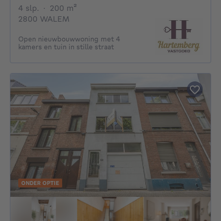
4 slaapkamers
vierkante meters
4 slp.
·
200
m²
2800 WALEM
Open nieuwbouwwoning met 4
kamers en tuin in stille straat
ONDER OPTIE