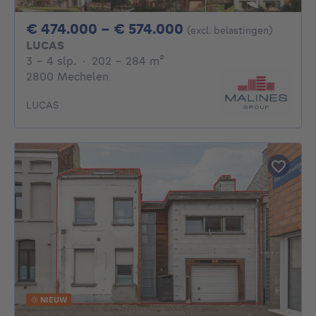
Van 474000€ Tot 
€ 474.000 - € 574.000
(excl. belastingen)
LUCAS
3 - 4 Slaapkamers
vierkante meters
3 - 4 slp.
·
202 - 284
m²
2800 Mechelen
LUCAS
NIEUW