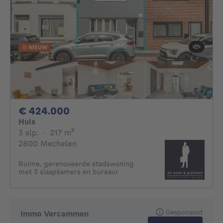
NIEUW
424000€
€ 424.000
Huis
3 slaapkamers
vierkante meters
3 slp.
·
217
m²
2800 Mechelen
Ruime, gerenoveerde stadswoning
met 3 slaapkamers en bureaur
Gesponsord
Immo Vercammen