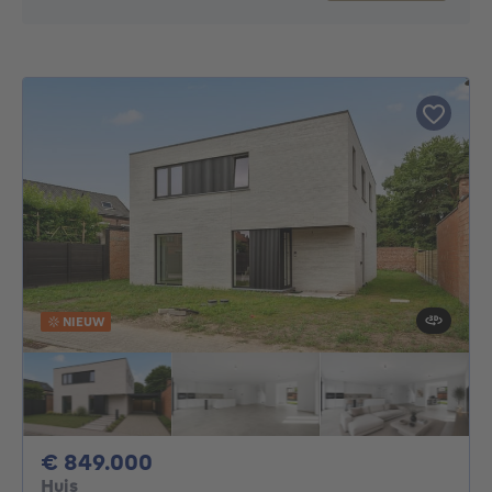
NIEUW
849000€
€ 849.000
Huis