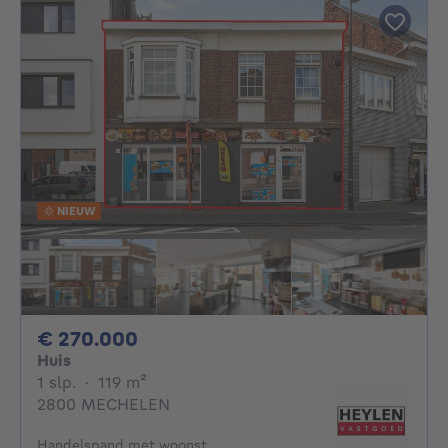
NIEUW
270000€
€ 270.000
Huis
1 slaapkamer
vierkante meters
1 slp.
·
119
m²
2800 MECHELEN
Handelspand met woonst