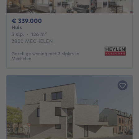
339000€
€ 339.000
Huis
3 slaapkamers
vierkante meters
3 slp.
·
126
m²
2800 MECHELEN
Gezellige woning met 3 slpkrs in
Mechelen