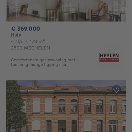
369000€
€ 369.000
Huis
4 slaapkamers
vierkante meters
4 slp.
·
178
m²
2800 MECHELEN
Comfortabele gezinswoning met
tuin en gunstige ligging nabij