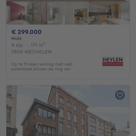
299000€
€ 299.000
Huis
4 slaapkamers
vierkante meters
4 slp.
·
171
m²
2800 MECHELEN
Op te frissen woning met veel
potentieel binnen de ring van