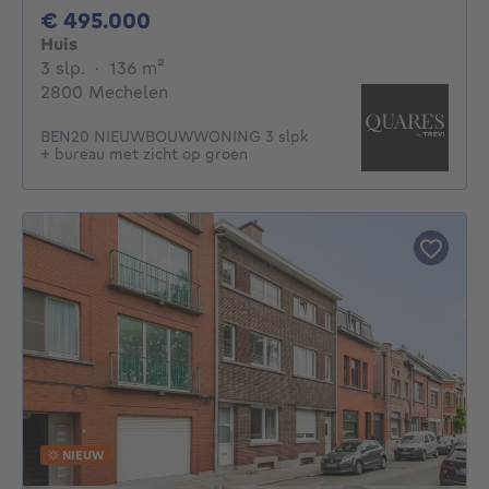
495000€
€ 495.000
Huis
3 slaapkamers
vierkante meters
3 slp.
·
136
m²
2800 Mechelen
BEN20 NIEUWBOUWWONING 3 slpk
+ bureau met zicht op groen
NIEUW