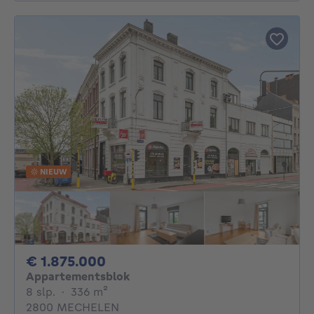
NIEUW
1875000€
€ 1.875.000
Appartementsblok
8 slaapkamers
vierkante meters
8 slp.
·
336
m²
2800 MECHELEN