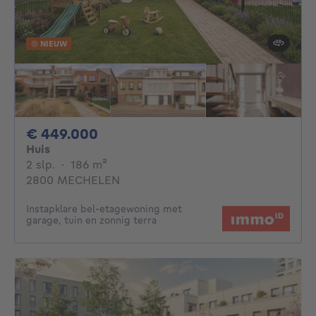
NIEUW
449000€
€ 449.000
Huis
2 slaapkamers
vierkante meters
2 slp.
·
186
m²
2800 MECHELEN
Instapklare bel-etagewoning met
garage, tuin en zonnig terra