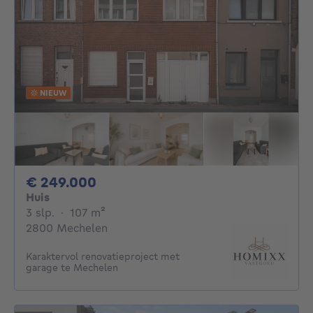
NIEUW
249000€
€ 249.000
Huis
3 slaapkamers
vierkante meters
3 slp.
·
107
m²
2800 Mechelen
Karaktervol renovatieproject met
garage te Mechelen