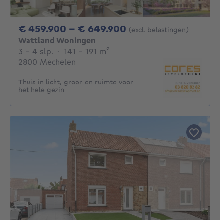
Van 459900€ Tot 
€ 459.900 - € 649.900
(excl. belastingen)
Wattland Woningen
3 - 4 Slaapkamers
vierkante meters
3 - 4 slp.
·
141 - 191
m²
2800 Mechelen
Thuis in licht, groen en ruimte voor
het hele gezin