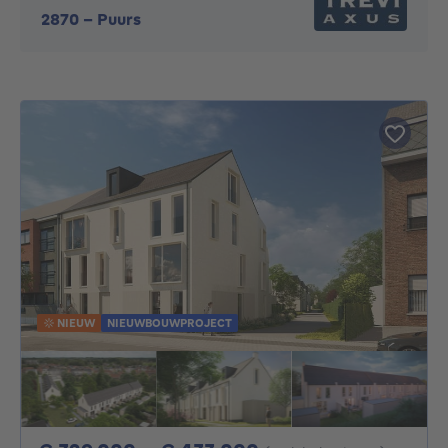
2870
-
Puurs
NIEUW
NIEUWBOUWPROJECT