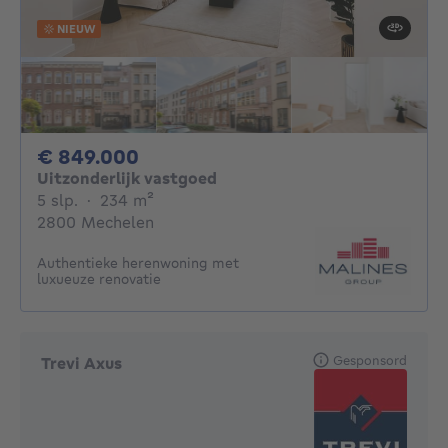
NIEUW
849000€
€ 849.000
Uitzonderlijk vastgoed
5 slaapkamers
vierkante meters
5 slp.
·
234
m²
2800 Mechelen
Authentieke herenwoning met
luxueuze renovatie
Gesponsord
Trevi Axus