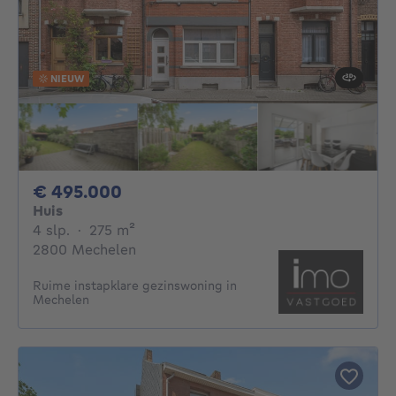
NIEUW
495000€
€ 495.000
Huis
4 slaapkamers
vierkante meters
4 slp.
·
275
m²
2800 Mechelen
Ruime instapklare gezinswoning in
Mechelen