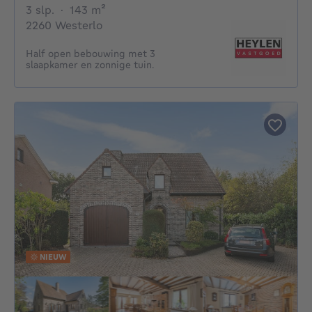
3 slaapkamers
vierkante meters
3 slp.
·
143
m²
2260 Westerlo
Half open bebouwing met 3
slaapkamer en zonnige tuin.
NIEUW