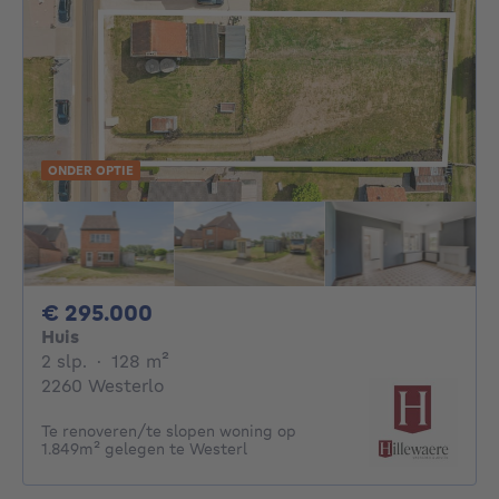
ONDER OPTIE
295000€
€ 295.000
Huis
2 slaapkamers
vierkante meters
2 slp.
·
128
m²
2260 Westerlo
Te renoveren/te slopen woning op
1.849m² gelegen te Westerl