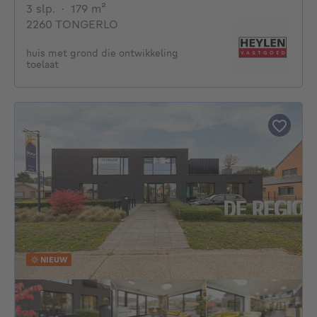
3 slaapkamers
vierkante meters
3 slp.
·
179
m²
2260 TONGERLO
huis met grond die ontwikkeling
toelaat
NIEUW