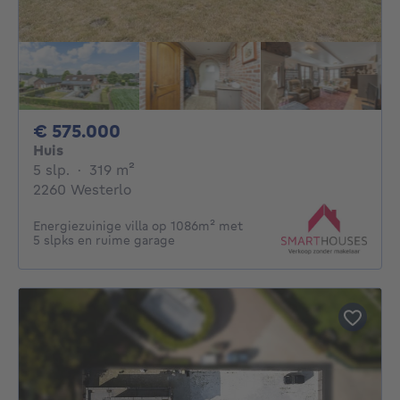
575000€
€ 575.000
Huis
5 slaapkamers
vierkante meters
5 slp.
·
319
m²
2260 Westerlo
Energiezuinige villa op 1086m² met
5 slpks en ruime garage