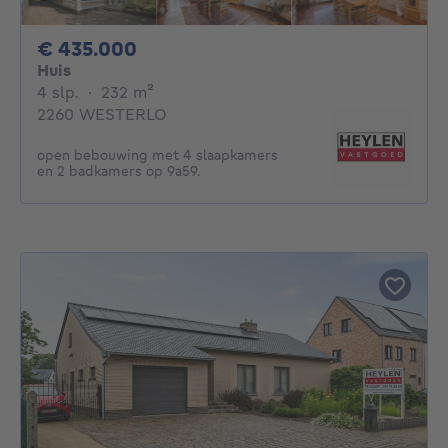
435000€
€ 435.000
Huis
4 slaapkamers
vierkante meters
4 slp.
·
232
m²
2260 WESTERLO
open bebouwing met 4 slaapkamers
en 2 badkamers op 9a59.