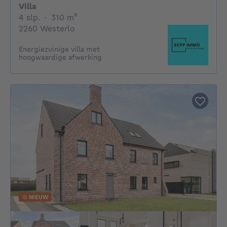
Villa
4 slaapkamers
vierkante meters
4 slp.
·
310
m²
2260 Westerlo
Energiezuinige villa met
hoogwaardige afwerking
NIEUW