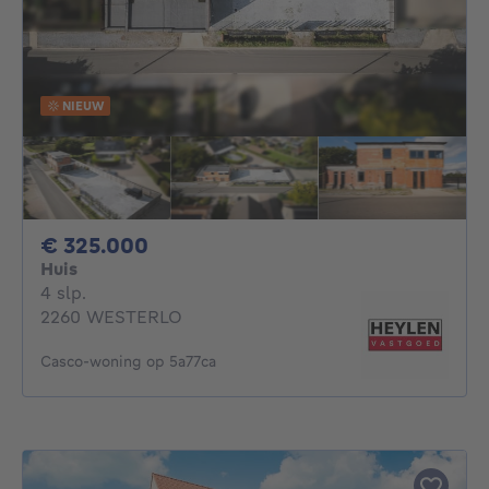
NIEUW
325000€
€ 325.000
Huis
4 slaapkamers
4 slp.
2260 WESTERLO
Casco-woning op 5a77ca