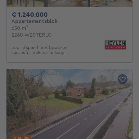
1240000€
€ 1.240.000
Appartementsblok
vierkante meters
650
m²
2260 WESTERLO
bedrijfspand met bewezen
succesformule nu te koop
NIEUW