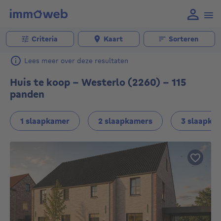
Criteria
Kaart
Sorteren
Lees meer over deze resultaten
Huis te koop - Westerlo (2260) - 115
panden
1 slaapkamer
2 slaapkamers
3 slaapka