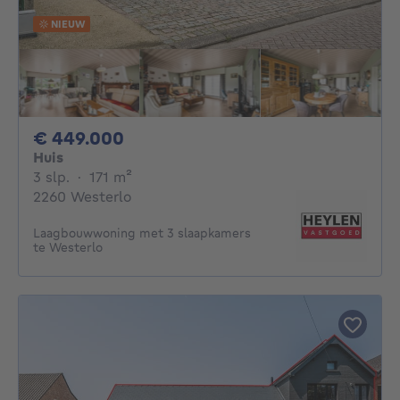
NIEUW
449000€
€ 449.000
Huis
3 slaapkamers
vierkante meters
3 slp.
·
171
m²
2260 Westerlo
Laagbouwwoning met 3 slaapkamers
te Westerlo