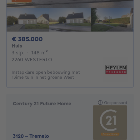
385000€
€ 385.000
Huis
3 slaapkamers
vierkante meters
3 slp.
·
148
m²
2260 WESTERLO
Instapklare open bebouwing met
ruime tuin in het groene West
Gesponsord
Century 21 Future Home
3120
-
Tremelo