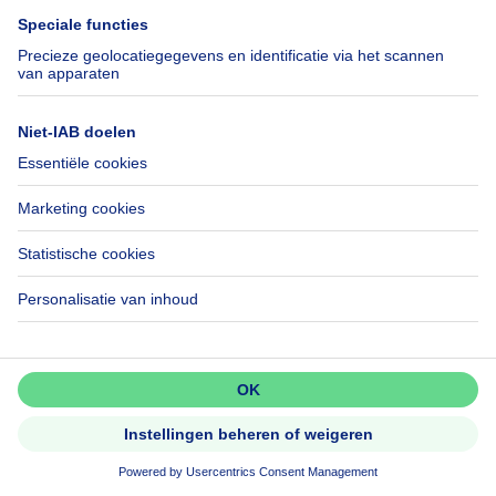
2260 Westerlo
Prachtige villa met 3 à 4 slpks te
Voortkapel, Westerlo!
Mis niets!
Activeer meldingen en wees als
eerste op de hoogte van nieuwe
zoekertjes.
Activeer alert