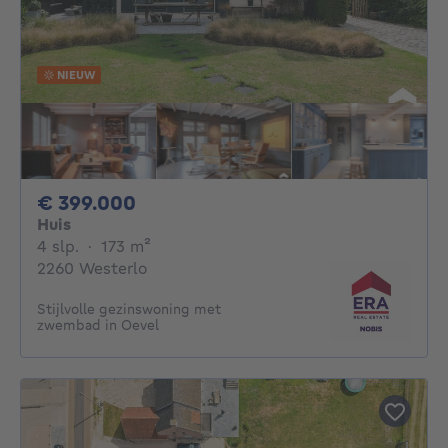
NIEUW
399000€
€ 399.000
Huis
4 slaapkamers
vierkante meters
4 slp.
·
173
m²
2260 Westerlo
Stijlvolle gezinswoning met
zwembad in Oevel