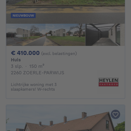
NIEUWBOUW
410000€
€ 410.000
(excl. belastingen)
Huis
3 slaapkamers
vierkante meters
3 slp.
·
150
m²
2260 ZOERLE-PARWIJS
Lichtrijke woning met 3
slaapkamers! W-rechts