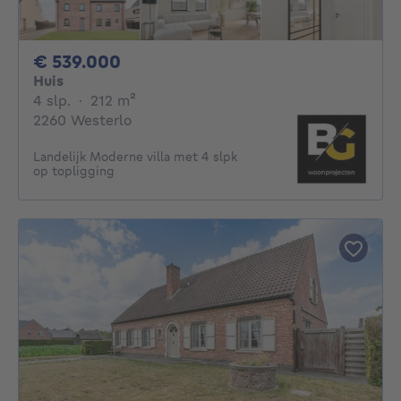
539000€
€ 539.000
Huis
4 slaapkamers
vierkante meters
4 slp.
·
212
m²
2260 Westerlo
Landelijk Moderne villa met 4 slpk
op topligging