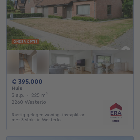
ONDER OPTIE
395000€
€ 395.000
Huis
3 slaapkamers
vierkante meters
3 slp.
·
225
m²
2260 Westerlo
Rustig gelegen woning, instapklaar
met 3 slpks in Westerlo