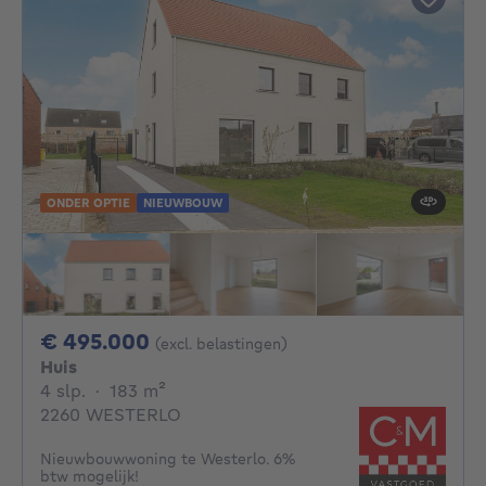
ONDER OPTIE
NIEUWBOUW
495000€
€ 495.000
(excl. belastingen)
Huis
4 slaapkamers
vierkante meters
4 slp.
·
183
m²
2260 WESTERLO
Nieuwbouwwoning te Westerlo. 6%
btw mogelijk!