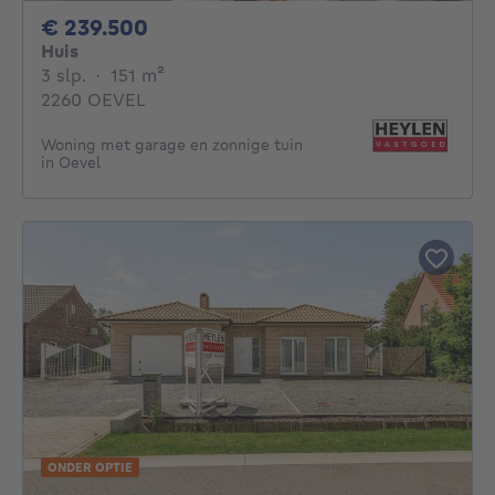
239500€
€ 239.500
Huis
3 slaapkamers
vierkante meters
3 slp.
·
151
m²
2260 OEVEL
Woning met garage en zonnige tuin
in Oevel
ONDER OPTIE