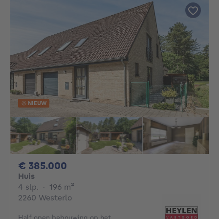
NIEUW
385000€
€ 385.000
Huis
4 slaapkamers
vierkante meters
4 slp.
·
196
m²
2260 Westerlo
Half open bebouwing op het