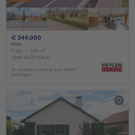
349000€
€ 349.000
Huis
3 slaapkamers
vierkante meters
3 slp.
·
149
m²
2260 WESTERLO
Te renoveren woning met 245m²
stallingen.