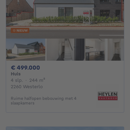
NIEUW
499000€
€ 499.000
Huis
4 slaapkamers
vierkante meters
4 slp.
·
244
m²
2260 Westerlo
Ruime halfopen bebouwing met 4
slaapkamers