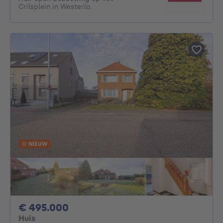
Crilsplein in Westerlo.
NIEUW
495000€
€ 495.000
Huis