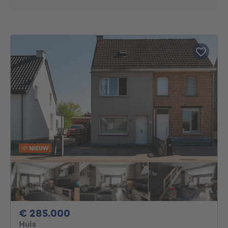
NIEUW
285000€
€ 285.000
Huis