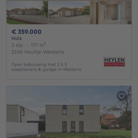
359000€
€ 359.000
Huis
2 slaapkamers
vierkante meters
2 slp.
·
177
m²
2260 Heultje-Westerlo
Open bebouwing met 2 à 3
slaapkamers & garage in Westerlo