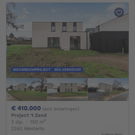
NIEUWBOUWPROJECT
50% VERKOCHT
410000€
€ 410.000
(excl. belastingen)
Project 't Zand
3 slaapkamers
vierkante meters
3 slp.
·
150
m²
2260 Westerlo