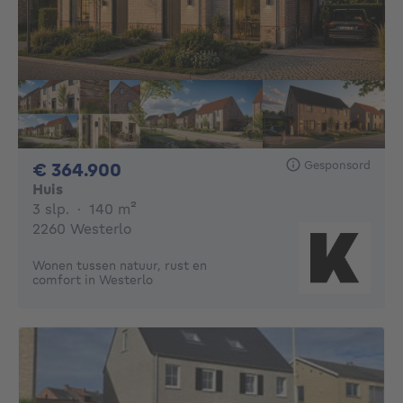
Gesponsord
364900€
€ 364.900
Huis
3 slaapkamers
vierkante meters
3 slp.
·
140
m²
2260 Westerlo
Wonen tussen natuur, rust en
comfort in Westerlo