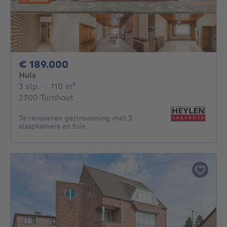
189000€
€ 189.000
Huis
3 slaapkamers
vierkante meters
3 slp.
·
110
m²
2300 Turnhout
Te renoveren gezinswoning met 3
slaapkamers en tuin