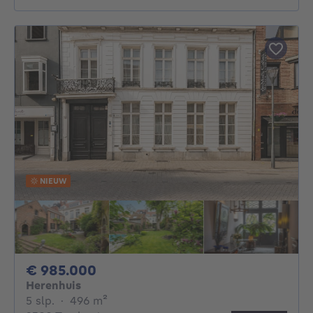
NIEUW
985000€
€ 985.000
Herenhuis
5 slaapkamers
vierkante meters
5 slp.
·
496
m²