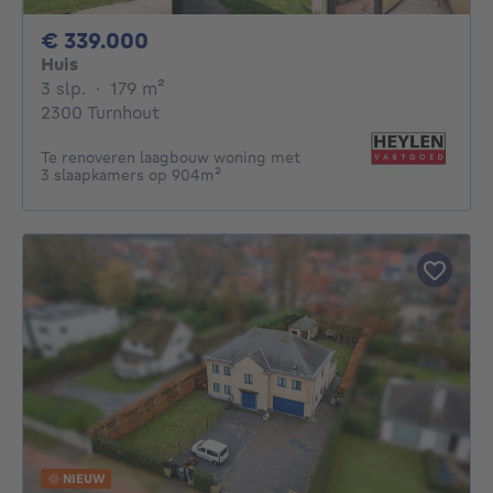
339000€
€ 339.000
Huis
3 slaapkamers
vierkante meters
3 slp.
·
179
m²
2300 Turnhout
Te renoveren laagbouw woning met
3 slaapkamers op 904m²
NIEUW