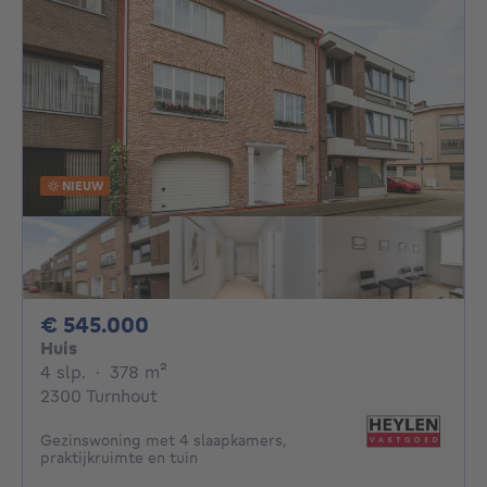
NIEUW
545000€
€ 545.000
Huis
4 slaapkamers
vierkante meters
4 slp.
·
378
m²
2300 Turnhout
Gezinswoning met 4 slaapkamers,
praktijkruimte en tuin