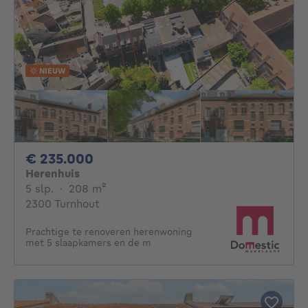
NIEUW
235000€
€ 235.000
Herenhuis
5 slaapkamers
vierkante meters
5 slp.
·
208
m²
2300 Turnhout
Prachtige te renoveren herenwoning
met 5 slaapkamers en de m