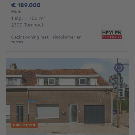
189000€
€ 189.000
Huis
1 slaapkamer
vierkante meters
1 slp.
·
100
m²
2300 Turnhout
Gezinswoning met 1 slaapkamer en
terras
ONDER OPTIE