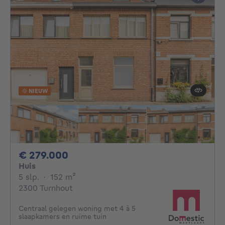
NIEUW
279000€
€ 279.000
Huis
5 slaapkamers
vierkante meters
5 slp.
·
152
m²
2300 Turnhout
Centraal gelegen woning met 4 à 5
slaapkamers en ruime tuin