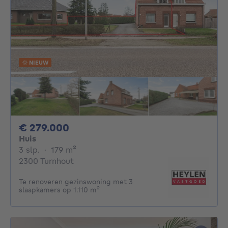
NIEUW
279000€
€ 279.000
Huis
3 slaapkamers
vierkante meters
3 slp.
·
179
m²
2300 Turnhout
Te renoveren gezinswoning met 3
slaapkamers op 1.110 m²