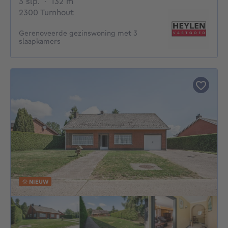
3 slaapkamers
vierkante meters
3 slp.
·
132
m²
2300 Turnhout
Gerenoveerde gezinswoning met 3
slaapkamers
NIEUW