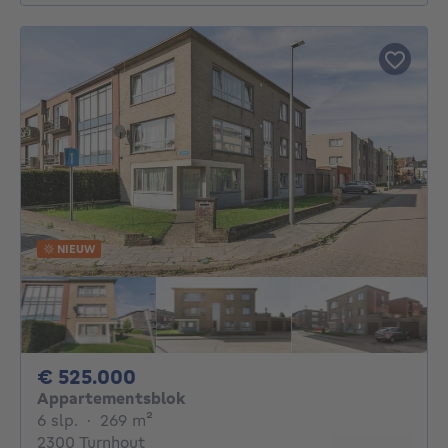
NIEUW
525000€
€ 525.000
Appartementsblok
6 slaapkamers
vierkante meters
6 slp.
·
269
m²
2300 Turnhout