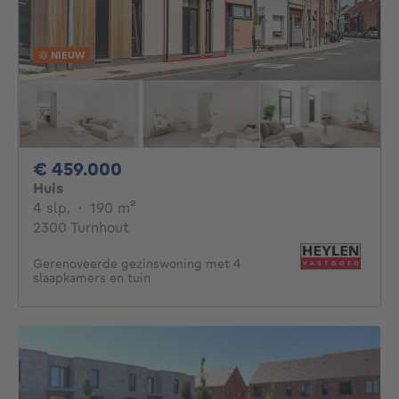
NIEUW
459000€
€ 459.000
Huis
4 slaapkamers
vierkante meters
4 slp.
·
190
m²
2300 Turnhout
Gerenoveerde gezinswoning met 4
slaapkamers en tuin