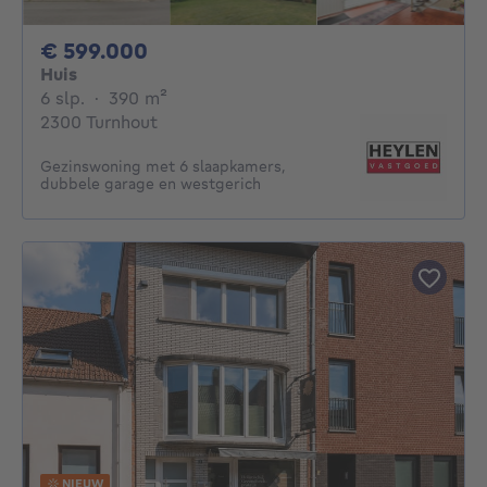
599000€
€ 599.000
Huis
6 slaapkamers
vierkante meters
6 slp.
·
390
m²
2300 Turnhout
Gezinswoning met 6 slaapkamers,
dubbele garage en westgerich
NIEUW