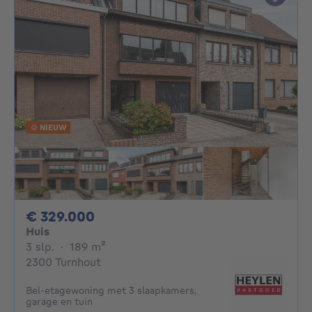
NIEUW
329000€
€ 329.000
Huis
3 slaapkamers
vierkante meters
3 slp.
·
189
m²
2300 Turnhout
Bel-etagewoning met 3 slaapkamers,
garage en tuin