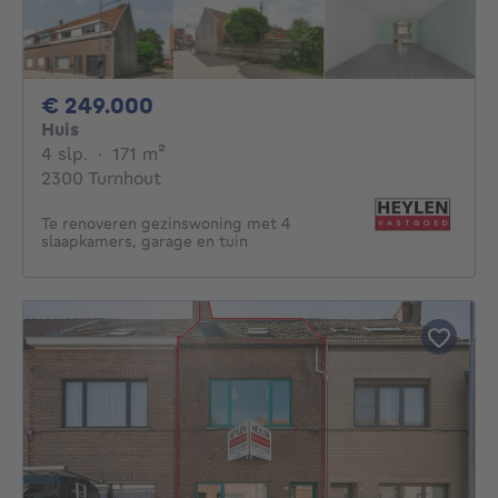
249000€
€ 249.000
Huis
4 slaapkamers
vierkante meters
4 slp.
·
171
m²
2300 Turnhout
Te renoveren gezinswoning met 4
slaapkamers, garage en tuin