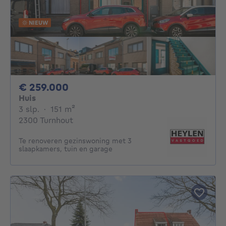
NIEUW
259000€
€ 259.000
Huis
3 slaapkamers
vierkante meters
3 slp.
·
151
m²
2300 Turnhout
Te renoveren gezinswoning met 3
slaapkamers, tuin en garage