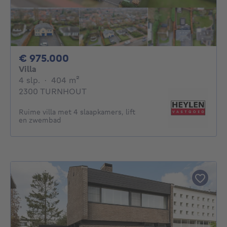
975000€
€ 975.000
Villa
4 slaapkamers
vierkante meters
4 slp.
·
404
m²
2300 TURNHOUT
Ruime villa met 4 slaapkamers, lift
en zwembad