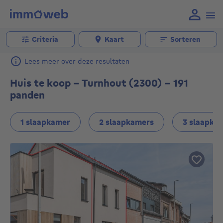
Criteria
Kaart
Sorteren
Lees meer over deze resultaten
Huis te koop - Turnhout (2300) - 191
panden
1 slaapkamer
2 slaapkamers
3 slaapka