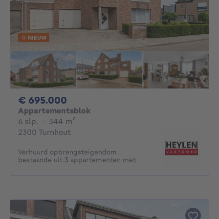
NIEUW
695000€
€ 695.000
Appartementsblok
6 slaapkamers
vierkante meters
6 slp.
·
344
m²
2300 Turnhout
Verhuurd opbrengsteigendom
bestaande uit 3 appartementen met