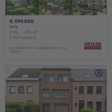
599000€
€ 599.000
Huis
3 slaapkamers
vierkante meters
3 slp.
·
275
m²
2300 Turnhout
Landhuis met 3 slaapkamers op ca.
2760m²