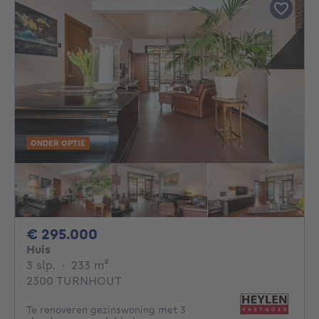
ONDER OPTIE
295000€
€ 295.000
Huis
3 slaapkamers
vierkante meters
3 slp.
·
233
m²
2300 TURNHOUT
Te renoveren gezinswoning met 3