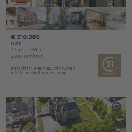
310000€
€ 310.000
Huis
3 slaapkamers
vierkante meters
3 slp.
·
156
m²
2300 Turnhout
Instapklaar, energiezuinig wonen
mét handelsruimte en garag