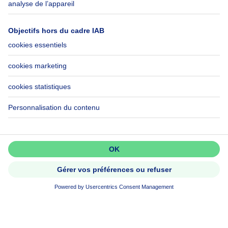
Belfius
Emplois
Assurances
Groupe Axel Springer
Check-list déménagement
SeLoger.com
Immowelt.de
Aide
Suivez-nous
FAQ
Immoweb Blog
Fraude
Facebook
Accessibilité
X
Contactez-nous
LinkedIn
Immoweb SA © 2026 - Tous droits réservés
Appeler
Contacter
Conditions d'utilisation
Gestion des cookies
Vie privée
Règles de fonctionnement et de classement