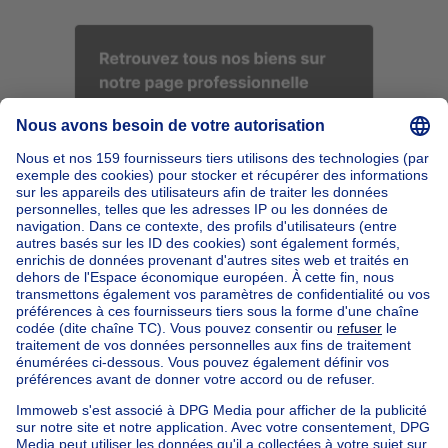
Accueil
Belgique
Bruxelles (province)
Bruxelles (arrondissement)