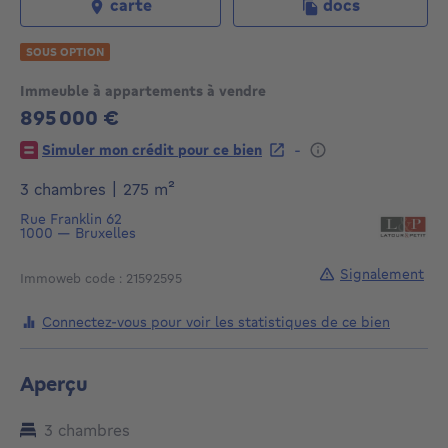
carte
docs
SOUS OPTION
Immeuble à appartements à vendre
895 000 €
895000€
-
Simuler mon crédit pour ce bien
mètres carrés
3 chambres
|
275
m²
Rue Franklin 62
1000
—
Bruxelles
Signalement
Immoweb code : 21592595
Connectez-vous pour voir les statistiques de ce bien
Aperçu
3 chambres