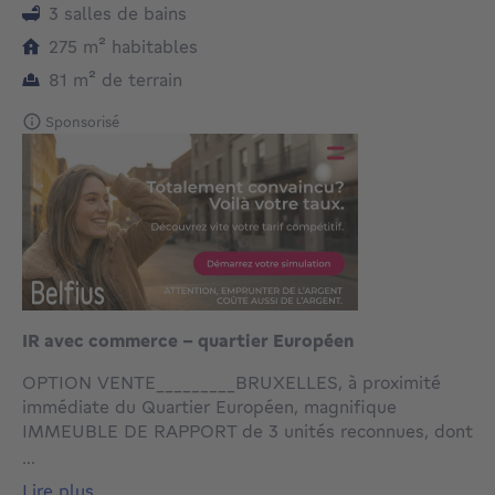
3 salles de bains
mètres carrés
275
m²
habitables
mètres carrés
81
m²
de terrain
Sponsorisé
IR avec commerce - quartier Européen
OPTION VENTE_________BRUXELLES, à proximité
immédiate du Quartier Européen, magnifique
IMMEUBLE DE RAPPORT de 3 unités reconnues, dont
un commerce. Construit dans les années 1880 avec
...
des matériaux de qualité et rénové en 2000, il se
lire plus