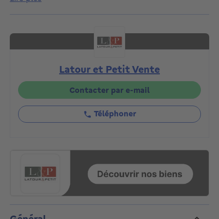
compose, au rez-de-chaussée, d’une surface
commerciale de 75m² et, aux 1er et 2e étages, de
deux appartements (1ch/1sdb) de 75m² avec balcon.
Les appartements des deux premiers étages se
composent comme suit : hall d’entrée avec toilette
visiteurs, salon, salle à manger, cuisine américaine
Latour et Petit Vente
super équipée avec balcon, une chambre et une salle
de bain. Au 3e étage : combles aménagés de 50m²
composés comme suit : hall d’entrée avec toilette
Contacter par e-mail
visiteurs, salon, salle à manger, cuisine américaine
super équipée, une chambre et une salle de douche.
Téléphoner
Au sous-sol : diverses caves de rangement, local
chaufferie et local poubelles. Certificats électriques
conformes. PEB : F et G. À découvrir en exclusivité
chez L&P !
Général